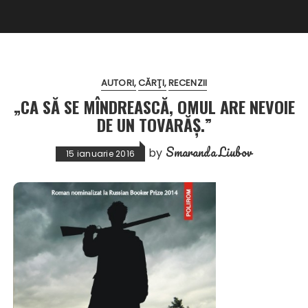
AUTORI
CĂRŢI
RECENZII
„CA SĂ SE MÎNDREASCĂ, OMUL ARE NEVOIE
DE UN TOVARĂŞ.”
Smaranda Liubov
by
15 ianuarie 2016