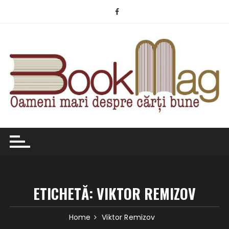
Skip
to
content
ETICHETĂ:
VIKTOR REMIZOV
Home
Viktor Remizov