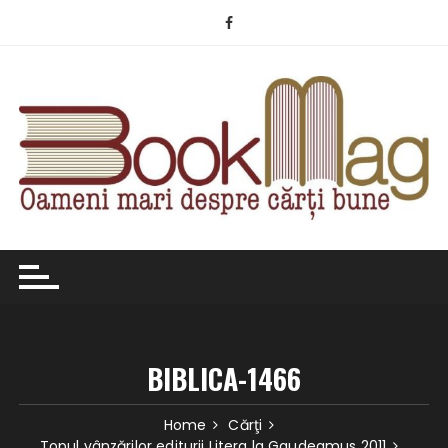
Skip
to
content
BIBLICA-1466
Home
Cărţi
Topul vânzărilor editurii Litera la Gaudeamus 2011