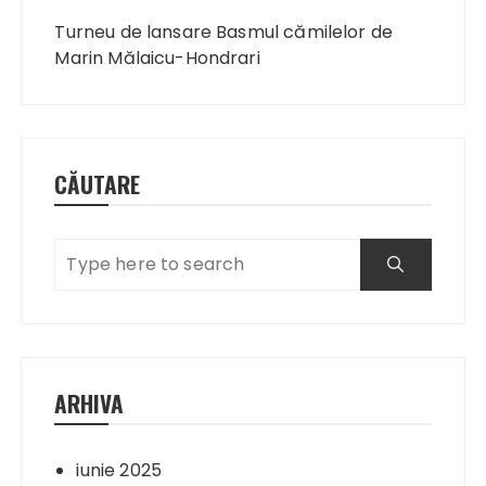
Navigare
în
Turneu de lansare Basmul cămilelor de
articole
Marin Mălaicu-Hondrari
CĂUTARE
ARHIVA
iunie 2025