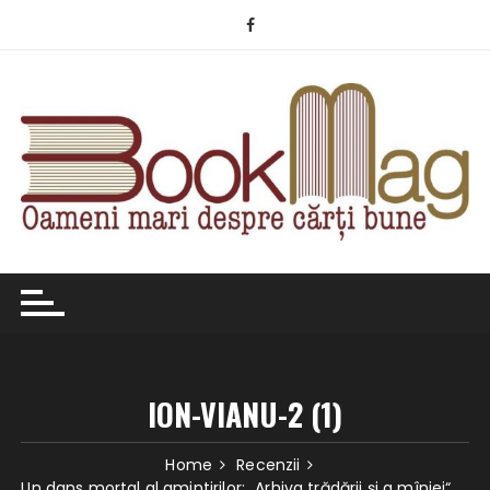
Skip
to
content
ION-VIANU-2 (1)
Home
Recenzii
Un dans mortal al amintirilor: „Arhiva trădării și a mîniei“,