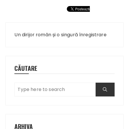
Navigare
în
Un dirijor român și o singură înregistrare
articole
CĂUTARE
ARHIVA