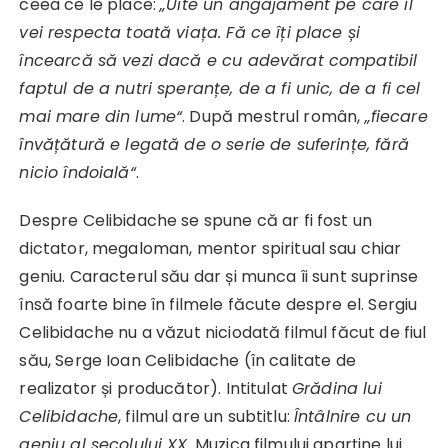
ceea ce le place:
„Uite un angajament pe care îl
vei respecta toată viața. Fă ce îți place și
încearcă să vezi dacă e cu adevărat compatibil
faptul de a nutri speranțe, de a fi unic, de a fi cel
mai mare din lume“
. După mestrul român,
„fiecare
învățătură e legată de o serie de suferințe, fără
nicio îndoială“
.
Despre Celibidache se spune că ar fi fost un
dictator, megaloman, mentor spiritual sau chiar
geniu. Caracterul său dar și munca îi sunt suprinse
însă foarte bine în filmele făcute despre el. Sergiu
Celibidache nu a văzut niciodată filmul făcut de fiul
său, Serge Ioan Celibidache (în calitate de
realizator și producător). Intitulat
Grădina lui
Celibidache
, filmul are un subtitlu:
Întâlnire cu un
geniu al secolului XX
. Muzica filmului aparține lui