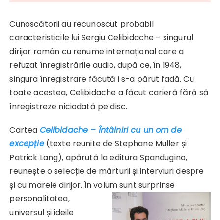
Cunoscătorii au recunoscut probabil
caracteristicile lui Sergiu Celibidache – singurul
dirijor român cu renume internațional care a
refuzat înregistrările audio, după ce, în 1948,
singura înregistrare făcută i s-a părut fadă. Cu
toate acestea, Celibidache a făcut carieră fără să
înregistreze niciodată pe disc.
Cartea
Celibidache – Întâlniri cu un om de
excepție
(texte reunite de Stephane Muller și
Patrick Lang), apărută la editura Spandugino,
reunește o selecție de mărturii și interviuri despre
și cu marele dirijor. În volum sunt surprinse
personalitatea,
universul și ideile