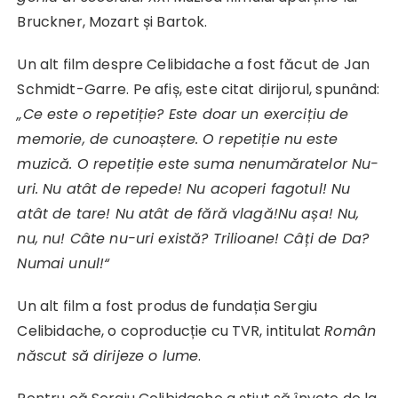
Bruckner, Mozart și Bartok.
Un alt film despre Celibidache a fost făcut de Jan
Schmidt-Garre. Pe afiș, este citat dirijorul, spunând:
„Ce este o repetiție? Este doar un exercițiu de
memorie, de cunoaștere.
O repetiție nu este
muzică. O repetiție este suma nenumăratelor Nu-
uri.
Nu atât de repede! Nu acoperi fagotul! Nu
atât de tare! Nu atât de fără vlagă!Nu așa! Nu,
nu, nu! Câte nu-uri există? Trilioane! Câți de Da?
Numai unul!“
Un alt film a fost produs de fundația Sergiu
Celibidache, o coproducție cu TVR, intitulat
Român
născut să dirijeze o lume
.