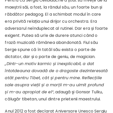
Pentru că Sergiu Celibidache a știut să învețe de la
maeștrii săi, a fost, la rândul său, un foarte bun și
răbdător pedagog. El a schimbat modul în care
era privită relația unui dirijor cu orchestra. Era
adversarul neînduplecat al rutinei. Dar era și foarte
exigent. Putea să urle de durere atunci când o
frază muzicală rămânea abandonată. Fiul său
Serge spune că în tatăl său exista o parte de
dictator, dar și o parte de geniu, de magician.
„Dintr-un motiv karmic și inexplicabil, a dat
întotdeauna dovadă de o dragoste dezinteresată
atât pentru Tibet, cât și pentru mine. Reflecțiile
sale asupra vieții și a morții m-au uimit profund
și m-au apropiat de el“
, adaugă şi Gonsar Tulku,
călugăr tibetan, unul dintre prietenii maestrului.
Anul 2012 a fost declarat Aniversare Unesco Sergiu