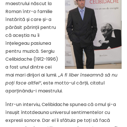
maestrului născut la
Roman într-o familie
înstărită și care și-a
părăsit părinții pentru
că aceștia nu îi
înțelegeau pasiunea
pentru muzică. Sergiu
Celibidache (1912-1996)
a fost unul dintre cei
mai mari dirijori ai lumii.
„A fi liber înseamnă să nu
poți face altfel“
, este motto-ul cărții, citatul
aparținându-i maestrului.
Într-un interviu, Celibidache spunea că omul și-a
însușit întotdeauna universul sentimentelor cu
expresii sonore. Dar el îi sfătuia pe toți să facă