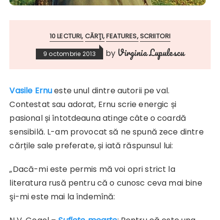
10 LECTURI
CĂRŢI
FEATURES
SCRIITORI
Virginia Lupulescu
by
9 octombrie 2013
Vasile Ernu
este unul dintre autorii pe val.
Contestat sau adorat, Ernu scrie energic și
pasional și întotdeauna atinge câte o coardă
sensibilă. L-am provocat să ne spună zece dintre
cărțile sale preferate, și iată răspunsul lui:
„Dacă-mi este permis mă voi opri strict la
literatura rusă pentru că o cunosc ceva mai bine
şi-mi este mai la îndemînă: