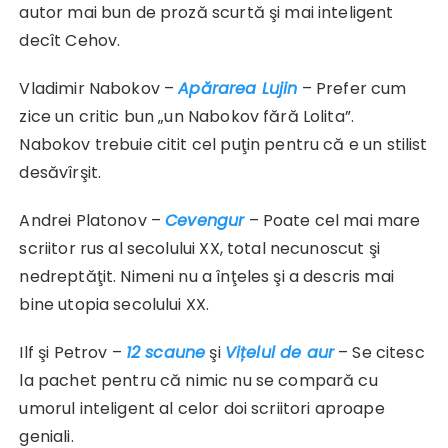
autor mai bun de proză scurtă şi mai inteligent
decît Cehov.
Vladimir Nabokov –
Apărarea Lujin
– Prefer cum
zice un critic bun „un Nabokov fără Lolita”.
Nabokov trebuie citit cel puţin pentru că e un stilist
desăvîrşit.
Andrei Platonov –
Cevengur
– Poate cel mai mare
scriitor rus al secolului XX, total necunoscut şi
nedreptăţit. Nimeni nu a înţeles şi a descris mai
bine utopia secolului XX.
Ilf şi Petrov –
12 scaune
şi
Vițelul de aur
– Se citesc
la pachet pentru că nimic nu se compară cu
umorul inteligent al celor doi scriitori aproape
geniali.