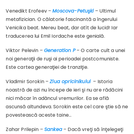
Venedikt Erofeev –
Moscova-Petuşki
– Ultimul
metafizician. O călatorie fascinantă a îngerului
Venicika beat. Mereu beat, dar atît de lucid! Iar
traducerea lui Emil Iordache este genială.
Viktor Pelevin –
Generation P
– O carte cult a unei
noi generaţii de ruşi ai perioadei postcomuniste.
Este cartea generaţiei de tranziţie.
Vladimir Sorokin –
Ziua opricinikului
– Istoria
noastră de azi nu începe de ieri şi nu are rădăcini
nici măcar în adâncul vremurilor. Ea se află
ascunsă altundeva. Sorokin este cel care ştie să ne
povestească aceste taine…
Zahar Prilepin –
Sankea
– Dacă vreţi să înţelegeţi