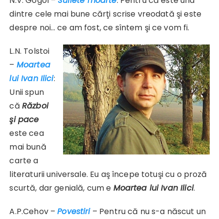
N.V. Gogol –
Suflete moarte
: Pentru că este una
dintre cele mai bune cărţi scrise vreodată şi este
despre noi… ce am fost, ce sîntem şi ce vom fi.
L.N. Tolstoi
–
Moartea
lui Ivan Ilici
:
Unii spun
că
Război
şi pace
este cea
mai bună
carte a
literaturii universale. Eu aş începe totuşi cu o proză
scurtă, dar genială, cum e
Moartea lui Ivan Ilici
.
A.P.Cehov –
Povestiri
– Pentru că nu s-a născut un