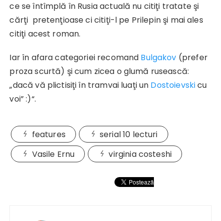
ce se întîmplă în Rusia actuală nu citiţi tratate şi
cărţi pretenţioase ci citiţi-l pe Prilepin şi mai ales
citiţi acest roman.
Iar în afara categoriei recomand
Bulgakov
(prefer
proza scurtă) şi cum zicea o glumă rusească:
„dacă vă plictisiţi în tramvai luaţi un
Dostoievski
cu
voi” :)“.
features
serial 10 lecturi
Vasile Ernu
virginia costeshi
Navigare