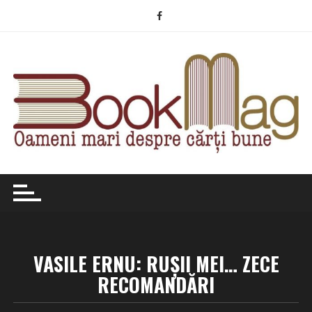
Skip
to
content
VASILE ERNU: RUȘII MEI… ZECE
RECOMANDĂRI