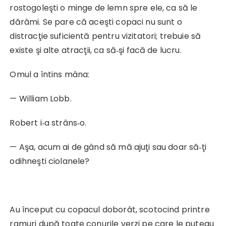
rostogoleşti o minge de lemn spre ele, ca să le
dărâmi. Se pare că aceşti copaci nu sunt o
distracţie suficientă pentru vizitatori; trebuie să
existe şi alte atracţii, ca să‑şi facă de lucru.
Omul a întins mâna:
— William Lobb.
Robert i‑a strâns‑o.
— Aşa, acum ai de gând să mă ajuţi sau doar să‑ţi
odihneşti ciolanele?
Au început cu copacul doborât, scotocind printre
ramuri după toate conurile verzi pe care le puteau