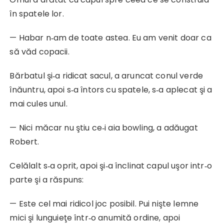
în spatele lor.
— Habar n‑am de toate astea. Eu am venit doar ca
să văd copacii.
Bărbatul şi‑a ridicat sacul, a aruncat conul verde
înăuntru, apoi s‑a întors cu spatele, s‑a aplecat şi a
mai cules unul.
— Nici măcar nu ştiu ce‑i aia bowling, a adăugat
Robert.
Celălalt s‑a oprit, apoi şi‑a înclinat capul uşor intr‑o
parte şi a răspuns:
— Este cel mai ridicol joc posibil. Pui nişte lemne
mici şi lunguieţe într‑o anumită ordine, apoi