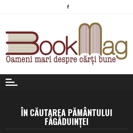
Skip
to
content
ÎN CĂUTAREA PĂMÂNTULUI
FĂGĂDUINȚEI