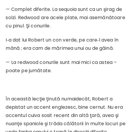
— Complet diferite. La sequoia sunt ca un şirag de
solzi. Redwood are acele plate, mai asemănătoare
cu pinul. Şi conurile.
I‑a dat lui Robert un con verde, pe care‑l avea în
mână ; era cam de mărimea unui ou de găină.
— La redwood conurile sunt mai mici ca astea –
poate pe jumătate.
În această lecţie ţinută numaidecât, Robert a
depistat un accent englezesc, bine cernut. Nu era
accentul cuiva sosit recent din altă ţară, avea şi
nuanţe spaniole şi trăda călătorii în multe locuri pe
unde limba omului e trasă în direcţii diferite.