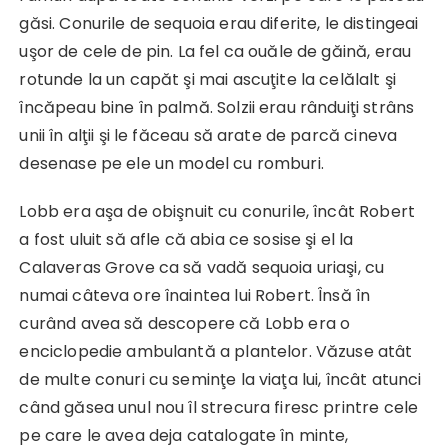
găsi. Conurile de sequoia erau diferite, le distingeai
uşor de cele de pin. La fel ca ouăle de găină, erau
rotunde la un capăt şi mai ascuţite la celălalt şi
încăpeau bine în palmă. Solzii erau rânduiţi strâns
unii în alţii şi le făceau să arate de parcă cineva
desenase pe ele un model cu romburi.
Lobb era aşa de obişnuit cu conurile, încât Robert
a fost uluit să afle că abia ce sosise şi el la
Calaveras Grove ca să vadă sequoia uriaşi, cu
numai câteva ore înaintea lui Robert. Însă în
curând avea să descopere că Lobb era o
enciclopedie ambulantă a plantelor. Văzuse atât
de multe conuri cu seminţe la viaţa lui, încât atunci
când găsea unul nou îl strecura firesc printre cele
pe care le avea deja catalogate în minte,