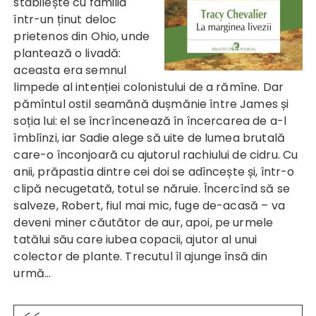
stabilește cu familia
într-un ținut deloc
prietenos din Ohio, unde
plantează o livadă:
aceasta era semnul
limpede al intenției colonistului de a rămîne. Dar
pămîntul ostil seamănă dușmănie între James și
soția lui: el se încrîncenează în încercarea de a-l
îmblînzi, iar Sadie alege să uite de lumea brutală
care-o înconjoară cu ajutorul rachiului de cidru. Cu
anii, prăpastia dintre cei doi se adîncește și, într-o
clipă necugetată, totul se năruie. Încercînd să se
salveze, Robert, fiul mai mic, fuge de-acasă – va
deveni miner căutător de aur, apoi, pe urmele
tatălui său care iubea copacii, ajutor al unui
colector de plante. Trecutul îl ajunge însă din
urmă…