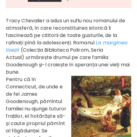
Tracy Chevalier a adus un suflu nou romanului de
atmosferă, în care reconstituirea istorică îi
fascinează pe cititorii de toate gusturile, de la
rafinați pînă la adolescenți. Romanul
La marginea
livezii
(Colecția Biblioteca Polirom, Seria
Actual) urmărește drumul pe care familia
Goodenough și-l croiește în speranța unei vieți mai
bune.
Pentru că în
Connecticut, de unde e
de fel James
Goodenough, pămîntul
familiei nu ajunge tuturor
fraților, el hotărăște să-
și caute propriul pămînt
al făgăduinței. Se