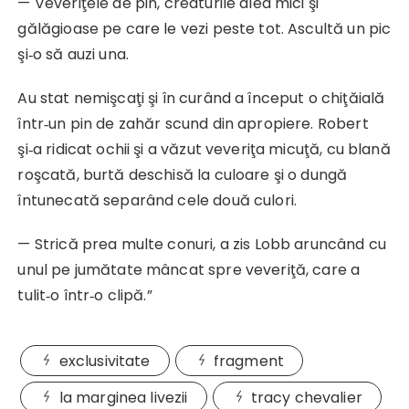
— Veveriţele de pin, creaturile alea mici şi
gălăgioase pe care le vezi peste tot. Ascultă un pic
şi‑o să auzi una.
Au stat nemişcaţi şi în curând a început o chiţăială
într‑un pin de zahăr scund din apropiere. Robert
şi‑a ridicat ochii şi a văzut veveriţa micuţă, cu blană
roşcată, burtă deschisă la culoare şi o dungă
întunecată separând cele două culori.
— Strică prea multe conuri, a zis Lobb aruncând cu
unul pe jumătate mâncat spre veveriţă, care a
tulit‑o într‑o clipă.”
exclusivitate
fragment
la marginea livezii
tracy chevalier