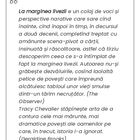
La marginea livezii
e un colaj de voci și
perspective narative care sare cînd
înainte, cînd înapoi în timp, în decursul
a două decenii, completînd treptat cu
amănunte scena-pivot a cărții,
insinuată și răscolitoare, astfel că tîrziu
descoperim ceea ce s-a întîmplat de
fapt la marginea livezii. Autoarea nu-și
grăbește dezvăluirile, cosînd laolaltă
petice de povești care împreună
alcătuiesc tabloul unor vieți smulse
dintr-un tărîm necruțător. (
The
Observer
)
Tracy Chevalier stăpînește arta de a
contura cele mai mărunte, mai
dramatice povești ale oamenilor pe
care, în trecut, istoria i-a ignorat.
(Geraldine Brooks)