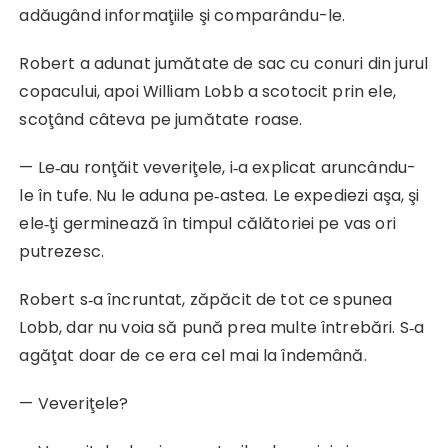
adăugând informaţiile şi comparându-le.
Robert a adunat jumătate de sac cu conuri din jurul
copacului, apoi William Lobb a scotocit prin ele,
scoţând câteva pe jumătate roase.
— Le‑au ronţăit veveriţele, i‑a explicat aruncându-
le în tufe. Nu le aduna pe‑astea. Le expediezi aşa, şi
ele‑ţi germinează în timpul călătoriei pe vas ori
putrezesc.
Robert s‑a încruntat, zăpăcit de tot ce spunea
Lobb, dar nu voia să pună prea multe întrebări. S‑a
agăţat doar de ce era cel mai la îndemână.
— Veveriţele?