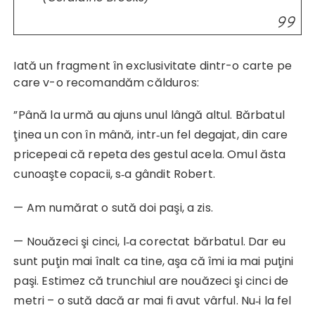
Iată un fragment în exclusivitate dintr-o carte pe
care v-o recomandăm călduros:
”Până la urmă au ajuns unul lângă altul. Bărbatul
ţinea un con în mână, intr‑un fel degajat, din care
pricepeai că repeta des gestul acela. Omul ăsta
cunoaşte copacii, s‑a gândit Robert.
— Am numărat o sută doi paşi, a zis.
— Nouăzeci şi cinci, l‑a corectat bărbatul. Dar eu
sunt puţin mai înalt ca tine, aşa că îmi ia mai puţini
paşi. Estimez că trunchiul are nouăzeci şi cinci de
metri – o sută dacă ar mai fi avut vârful. Nu‑i la fel