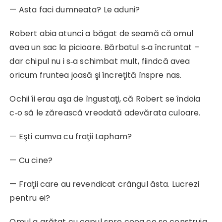
— Asta faci dumneata? Le aduni?
Robert abia atunci a băgat de seamă că omul
avea un sac la picioare. Bărbatul s‑a încruntat –
dar chipul nu i s‑a schimbat mult, fiindcă avea
oricum fruntea joasă şi încreţită înspre nas.
Ochii îi erau aşa de îngustaţi, că Robert se îndoia
c‑o să le zărească vreodată adevărata culoare.
— Eşti cumva cu fraţii Lapham?
— Cu cine?
— Fraţii care au revendicat crângul ăsta. Lucrezi
pentru ei?
Omul a arătat cu capul spre ceea ce se construia