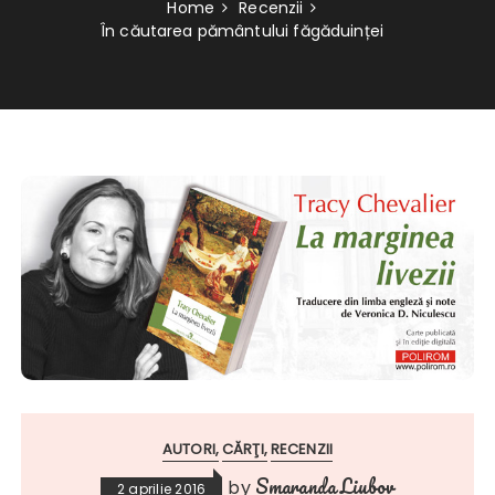
Home
Recenzii
În căutarea pământului făgăduinței
AUTORI
CĂRŢI
RECENZII
Smaranda Liubov
by
2 aprilie 2016