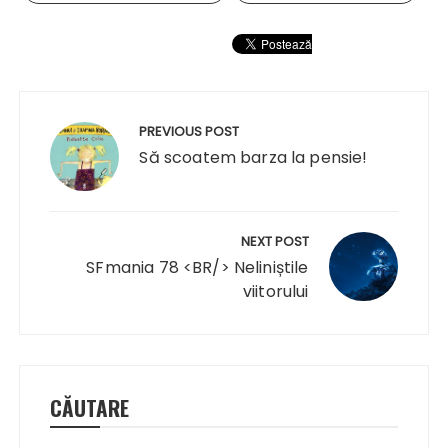
Navigare
în
PREVIOUS POST
articole
Să scoatem barza la pensie!
NEXT POST
SFmania 78 <BR/> Neliniștile
viitorului
CĂUTARE