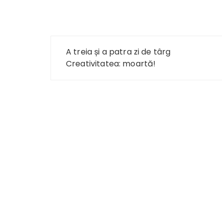
Navigare
A treia și a patra zi de târg
în
Creativitatea: moartă!
articole