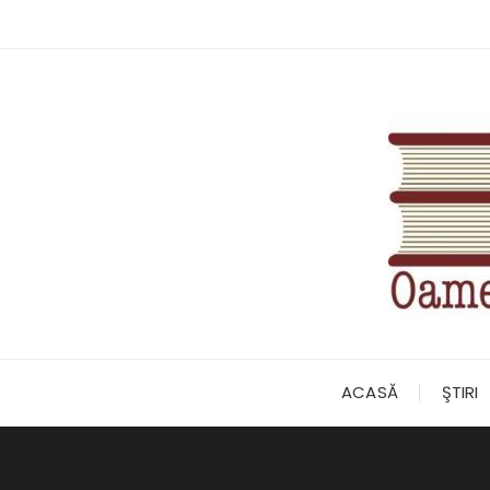
Skip
to
content
ACASĂ
ŞTIRI