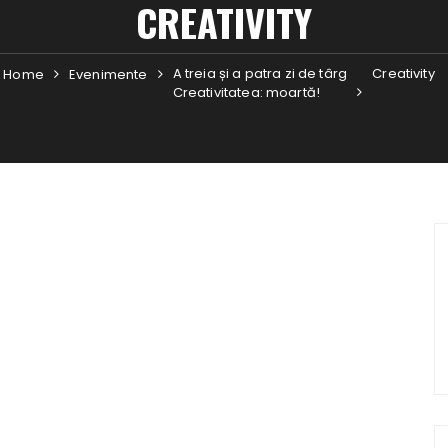
CREATIVITY
A treia și a patra zi de târg
Creativity
Home
Evenimente
Creativitatea: moartă!