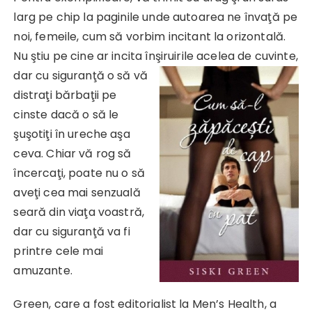
larg pe chip la paginile unde autoarea ne învaţă pe
noi, femeile, cum să vorbim incitant la orizontală.
Nu ştiu pe cine ar incita înşiruirile
acelea de cuvinte,
dar cu siguranţă o să vă
distraţi bărbaţii pe
cinste dacă o să le
şuşotiţi în ureche aşa
ceva. Chiar vă rog să
încercaţi, poate nu o să
aveţi cea mai senzuală
seară din viaţa voastră,
dar cu siguranţă va fi
printre cele mai
amuzante.
Green, care a fost editorialist la Men’s Health, a