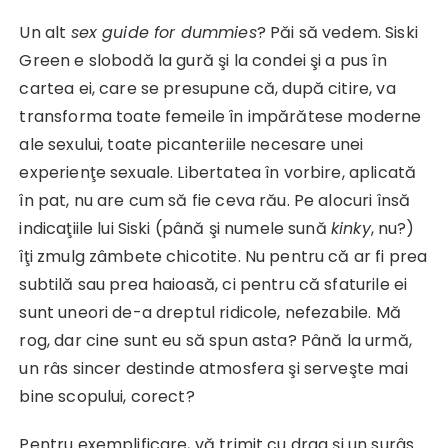
Un alt
sex guide for dummies
? Păi să vedem. Siski
Green e slobodă la gură şi la condei şi a pus în
cartea ei, care se presupune că, după citire, va
transforma toate femeile în impărătese moderne
ale sexului, toate picanteriile necesare unei
experienţe sexuale. Libertatea în vorbire, aplicată
în pat, nu are cum să fie ceva rău. Pe alocuri însă
indicaţiile lui Siski (până şi numele sună
kinky
, nu?)
îţi zmulg zâmbete chicotite. Nu pentru că ar fi prea
subtilă sau prea haioasă, ci pentru că sfaturile ei
sunt uneori de-a dreptul ridicole, nefezabile. Mă
rog, dar cine sunt eu să spun asta? Până la urmă,
un râs sincer destinde atmosfera şi serveşte mai
bine scopului, corect?
Pentru exemplificare, vă trimit cu drag şi un surâs