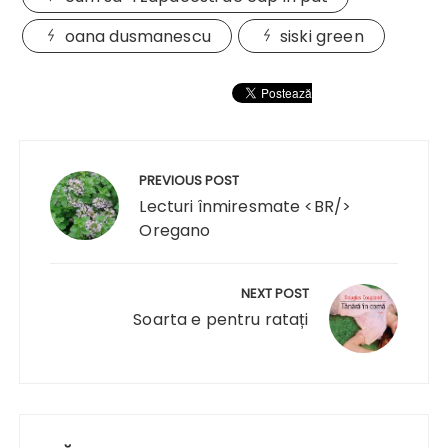
oana dusmanescu
siski green
Navigare
în
PREVIOUS POST
articole
Lecturi înmiresmate <BR/>
Oregano
NEXT POST
Soarta e pentru ratați