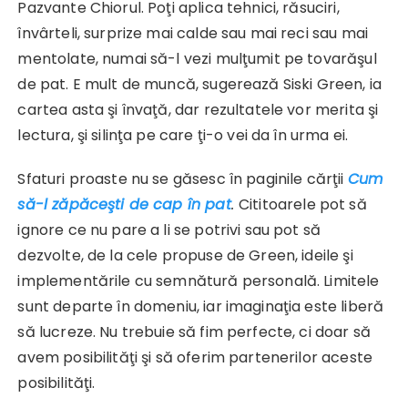
Pazvante Chiorul. Poţi aplica tehnici, răsuciri,
învârteli, surprize mai calde sau mai reci sau mai
mentolate, numai să-l vezi mulţumit pe tovarăşul
de pat. E mult de muncă, sugerează Siski Green, ia
cartea asta şi învaţă, dar rezultatele vor merita şi
lectura, şi silinţa pe care ţi-o vei da în urma ei.
Sfaturi proaste nu se găsesc în paginile cărţii
Cum
să-l zăpăceşti de cap în pat
.
Cititoarele pot să
ignore ce nu pare a li se potrivi sau pot să
dezvolte, de la cele propuse de Green, ideile şi
implementările cu semnătură personală. Limitele
sunt departe în domeniu, iar imaginaţia este liberă
să lucreze. Nu trebuie să fim perfecte, ci doar să
avem posibilităţi şi să oferim partenerilor aceste
posibilităţi.