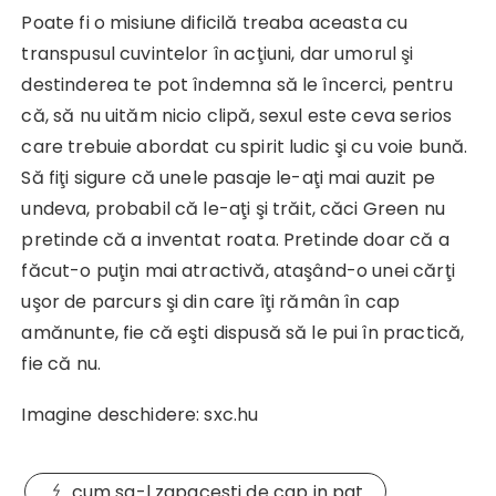
Poate fi o misiune dificilă treaba aceasta cu
transpusul cuvintelor în acţiuni, dar umorul şi
destinderea te pot îndemna să le încerci, pentru
că, să nu uităm nicio clipă, sexul este ceva serios
care trebuie abordat cu spirit ludic şi cu voie bună.
Să fiţi sigure că unele pasaje le-aţi mai auzit pe
undeva, probabil că le-aţi şi trăit, căci Green nu
pretinde că a inventat roata. Pretinde doar că a
făcut-o puţin mai atractivă, ataşând-o unei cărţi
uşor de parcurs şi din care îţi rămân în cap
amănunte, fie că eşti dispusă să le pui în practică,
fie că nu.
Imagine deschidere: sxc.hu
cum sa-l zapacesti de cap in pat