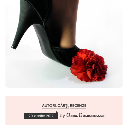
AUTORI
CĂRŢI
RECENZII
Oana Dusmanescu
by
20 aprilie 2012