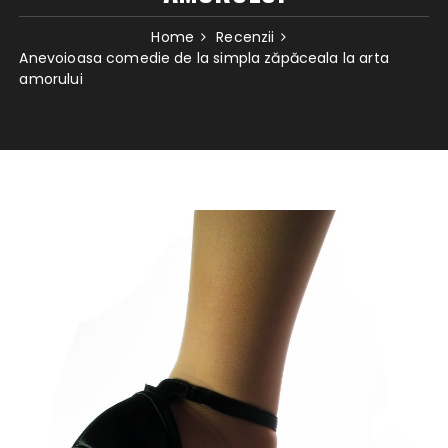
Home
Recenzii
Anevoioasa comedie de la simpla zăpăceala la arta
amorului