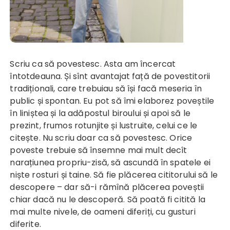
Scriu ca să povestesc. Asta am încercat
întotdeauna. Și sînt avantajat față de povestitorii
tradiționali, care trebuiau să își facă meseria în
public și spontan. Eu pot să îmi elaborez poveștile
în liniștea și la adăpostul biroului și apoi să le
prezint, frumos rotunjite și lustruite, celui ce le
citește. Nu scriu doar ca să povestesc. Orice
poveste trebuie să însemne mai mult decît
narațiunea propriu-zisă, să ascundă în spatele ei
niște rosturi și taine. Să fie plăcerea cititorului să le
descopere – dar să-i rămînă plăcerea poveștii
chiar dacă nu le descoperă. Să poată fi citită la
mai multe nivele, de oameni diferiți, cu gusturi
diferite.