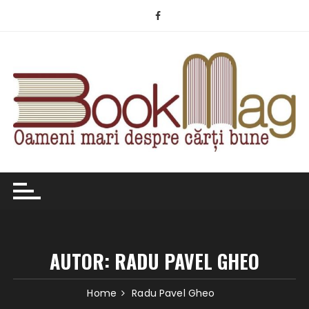
Skip
to
content
AUTOR:
RADU PAVEL GHEO
Home
Radu Pavel Gheo