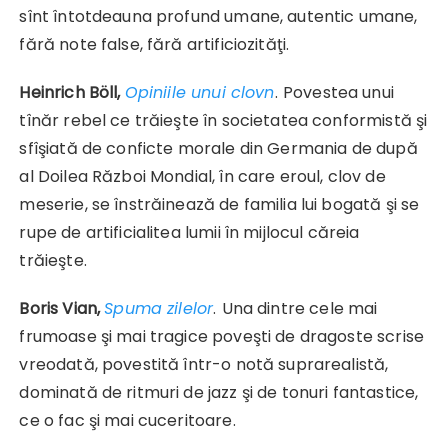
sînt întotdeauna profund umane, autentic umane,
fără note false, fără artificiozităţi.
Heinrich Böll,
Opiniile unui clovn
.
Povestea unui
tînăr rebel ce trăieşte în societatea conformistă şi
sfîşiată de conficte morale din Germania de după
al Doilea Război Mondial, în care eroul, clov de
meserie, se înstrăinează de familia lui bogată şi se
rupe de artificialitea lumii în mijlocul căreia
trăieşte.
Boris Vian,
Spuma zilelor
.
Una dintre cele mai
frumoase şi mai tragice poveşti de dragoste scrise
vreodată, povestită într-o notă suprarealistă,
dominată de ritmuri de jazz şi de tonuri fantastice,
ce o fac şi mai cuceritoare.