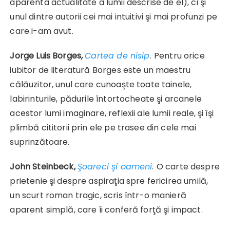
aparenta actualitate a lumii descrise de el), ci şi
unul dintre autorii cei mai intuitivi şi mai profunzi pe
care i-am avut.
Jorge Luis Borges,
Cartea de nisip
.
Pentru orice
iubitor de literatură Borges este un maestru
călăuzitor, unul care cunoaşte toate tainele,
labirinturile, pădurile întortocheate şi arcanele
acestor lumi imaginare, reflexii ale lumii reale, şi îşi
plimbă cititorii prin ele pe trasee din cele mai
suprinzătoare.
John Steinbeck,
Şoareci şi oameni
.
O carte despre
prietenie şi despre aspiraţia spre fericirea umilă,
un scurt roman tragic, scris într-o manieră
aparent simplă, care îi conferă forţă şi impact.