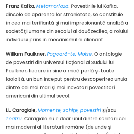
Franz Kafka,
Metamorfoza
.
Povestirile lui Kafka,
dincolo de aparenta lor stranietate, se constituie
în cea mai terifiantă şi mai impresionantă analiză a
societăţii umane din secolul al douăzecilea, a rolului
individului prins în mecanismul ei alienant.
William Faulkner,
Pogoară-te, Moise
.
O antologie
de povestiri din universul ficţional al Sudului lui
Faulkner, fiecare în sine o mică perlă şi, toate
laolaltă, un bun început pentru descoperirea unuia
dintre cei mai mari şi mai inovatori povestitori
americani din ultimul secol.
I.L. Caragiale,
Momente, schiţe, povestiri
şi/sau
Teatru
.
Caragiale nu e doar unul dintre scriitorii cei
mai moderni ai literaturii române (de unde şi