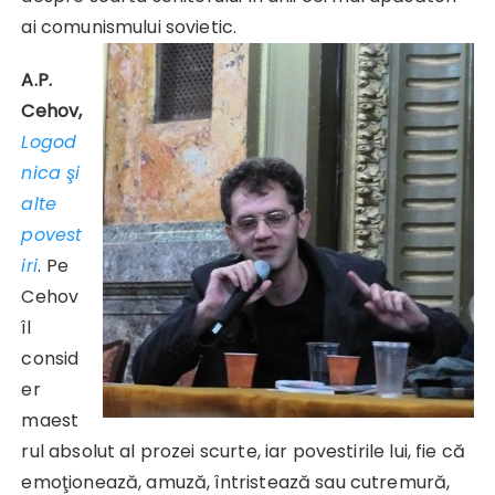
ai comunismului sovietic.
A.P.
Cehov,
Logod
nica şi
alte
povest
iri
.
Pe
Cehov
îl
consid
er
maest
rul absolut al prozei scurte, iar povestirile lui, fie că
emoţionează, amuză, întristează sau cutremură,