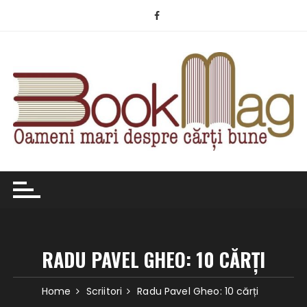
Skip
to
content
RADU PAVEL GHEO: 10 CĂRȚI
Home
Scriitori
Radu Pavel Gheo: 10 cărți