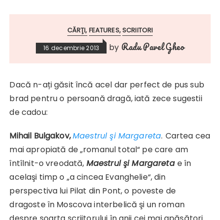
CĂRŢI
FEATURES
SCRIITORI
Radu Pavel Gheo
by
16 decembrie 2013
Dacă n-ați găsit încă acel dar perfect de pus sub
brad pentru o persoană dragă, iată zece sugestii
de cadou:
Mihail Bulgakov,
Maestrul şi Margareta
.
Cartea cea
mai apropiată de „romanul total“ pe care am
întîlnit-o vreodată,
Maestrul şi Margareta
e în
acelaşi timp o „a cincea Evanghelie“, din
perspectiva lui Pilat din Pont, o poveste de
dragoste în Moscova interbelică şi un roman
despre soarta scriitorului în anii cei mai apăsători