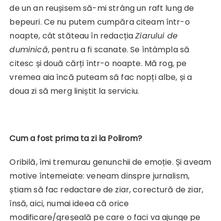
de un an reușisem să-mi strâng un raft lung de
bepeuri. Ce nu putem cumpăra citeam într-o
noapte, cât stăteau în redacția
Ziarului de
duminică
, pentru a fi scanate. Se întâmpla să
citesc și două cărți într-o noapte. Mă rog, pe
vremea aia încă puteam să fac nopți albe, și a
doua zi să merg liniștit la serviciu.
Cum a fost prima ta zi la Polirom?
Oribilă, îmi tremurau genunchii de emoție. Și aveam
motive întemeiate: veneam dinspre jurnalism,
știam să fac redactare de ziar, corectură de ziar,
însă, aici, numai ideea că orice
modificare/greșeală pe care o faci va ajunge pe