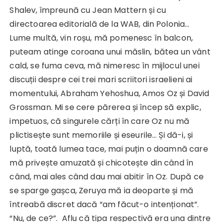
Shalev, împreună cu Jean Mattern și cu
directoarea editorială de la WAB, din Polonia…
Lume multă, vin roșu, mă pomenesc în balcon,
puteam atinge coroana unui măslin, bătea un vânt
cald, se fuma ceva, mă nimeresc în mijlocul unei
discuții despre cei trei mari scriitori israelieni ai
momentului, Abraham Yehoshua, Amos Oz și David
Grossman. Mi se cere părerea și încep să explic,
impetuos, că singurele cărți în care Oz nu mă
plictisește sunt memoriile și eseurile… Și dă-i, și
luptă, toată lumea tace, mai puțin o doamnă care
mă privește amuzată și chicotește din când în
când, mai ales când dau mai abitir în Oz. După ce
se sparge gașca, Zeruya mă ia deoparte și mă
întreabă discret dacă “am făcut-o intenționat”.
“Nu, de ce?”. Aflu că tipa respectivă era una dintre