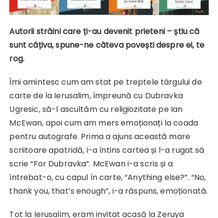
Autorii străini care ți-au devenit prieteni – știu că
sunt câțiva, spune-ne câteva povești despre ei, te
rog.
Îmi amintesc cum am stat pe treptele târgului de
carte de la Ierusalim, împreună cu Dubravka
Ugresic, să-l ascultăm cu religiozitate pe Ian
McEwan, apoi cum am mers emoționați la coada
pentru autografe. Prima a ajuns această mare
scriitoare apatridă, i-a întins cartea și l-a rugat să
scrie “For Dubravka”. McEwan i-a scris și a
întrebat-o, cu capul în carte, “Anything else?”. “No,
thank you, that’s enough”, i-a răspuns, emoționată.
Tot la Ierusalim, eram invitat acasă la Zeruya