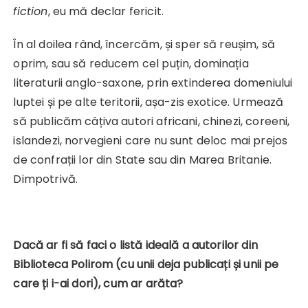
fiction
, eu mă declar fericit.
În al doilea rând, încercăm, și sper să reușim, să
oprim, sau să reducem cel puțin, dominația
literaturii anglo-saxone, prin extinderea domeniului
luptei și pe alte teritorii, așa-zis exotice. Urmează
să publicăm câțiva autori africani, chinezi, coreeni,
islandezi, norvegieni care nu sunt deloc mai prejos
de confrații lor din State sau din Marea Britanie.
Dimpotrivă.
Dacă ar fi să faci o listă ideală a autorilor din
Biblioteca Polirom (cu unii deja publicați și unii pe
care ți i-ai dori), cum ar arăta?