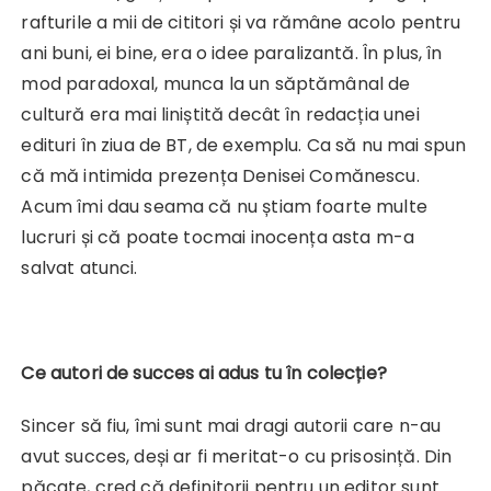
rafturile a mii de cititori și va rămâne acolo pentru
ani buni, ei bine, era o idee paralizantă. În plus, în
mod paradoxal, munca la un săptămânal de
cultură era mai liniștită decât în redacția unei
edituri în ziua de BT, de exemplu. Ca să nu mai spun
că mă intimida prezența Denisei Comănescu.
Acum îmi dau seama că nu știam foarte multe
lucruri și că poate tocmai inocența asta m-a
salvat atunci.
Ce autori de succes ai adus tu în colecție?
Sincer să fiu, îmi sunt mai dragi autorii care n-au
avut succes, deși ar fi meritat-o cu prisosință. Din
păcate, cred că definitorii pentru un editor sunt