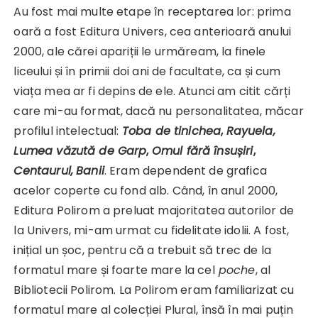
Au fost mai multe etape în receptarea lor: prima
oară a fost Editura Univers, cea anterioară anului
2000, ale cărei apariții le urmăream, la finele
liceului și în primii doi ani de facultate, ca și cum
viața mea ar fi depins de ele. Atunci am citit cărți
care mi-au format, dacă nu personalitatea, măcar
profilul intelectual:
Toba de tinichea
,
Rayuela,
Lumea văzută de Garp
,
Omul fără însușiri
,
Centaurul,
Banii
. Eram dependent de grafica
acelor coperte cu fond alb. Când, în anul 2000,
Editura Polirom a preluat majoritatea autorilor de
la Univers, mi-am urmat cu fidelitate idolii. A fost,
inițial un șoc, pentru că a trebuit să trec de la
formatul mare și foarte mare la cel
poche
, al
Bibliotecii Polirom. La Polirom eram familiarizat cu
formatul mare al colecției Plural, însă în mai puțin