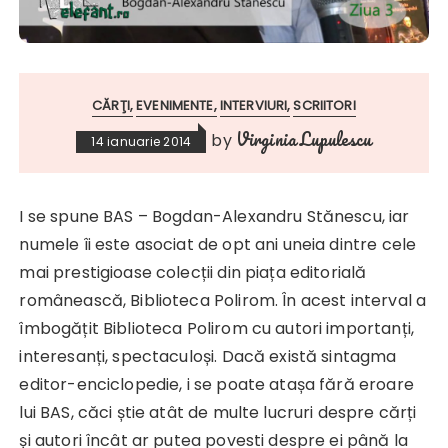
CĂRŢI
EVENIMENTE
INTERVIURI
SCRIITORI
Virginia Lupulescu
by
14 ianuarie 2014
I se spune BAS – Bogdan-Alexandru Stănescu, iar
numele îi este asociat de opt ani uneia dintre cele
mai prestigioase colecții din piața editorială
românească, Biblioteca Polirom. În acest interval a
îmbogățit Biblioteca Polirom cu autori importanți,
interesanți, spectaculoși. Dacă există sintagma
editor-enciclopedie, i se poate atașa fără eroare
lui BAS, căci știe atât de multe lucruri despre cărți
și autori încât ar putea povesti despre ei până la