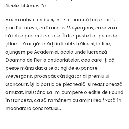
fiicele lui Amos Oz.
Acum câțiva ani buni, într-o toamnă friguroasă,
prin București, cu Francois Weyergans, care voia
să intre prin anticariate. Îl duc peste tot pe unde
știam că ar găsi cărți în limbi străine și, în fine,
ajungem pe Academiei, acolo unde lucrează
Doamna de Fier a anticariatelor, cea care-ți dă
peste mână dacă te atingi de exponate.
Weyergans, proaspăt câștigător al premiului
Goncourt, își ia porția de plezneală, și reacționează
amuzat, insistând să-mi cumpere o ediție de Pound
în franceză, ca să rămânem cu amintirea fixată în
meandrele concretului…