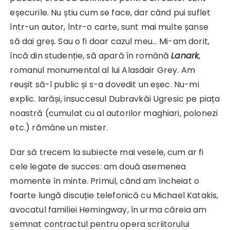
eșecurile. Nu știu cum se face, dar când pui suflet
într-un autor, într-o carte, sunt mai multe șanse
să dai greș. Sau o fi doar cazul meu… Mi-am dorit,
încă din studenție, să apară în română
Lanark
,
romanul monumental al lui Alasdair Grey. Am
reușit să-l public și s-a dovedit un eșec. Nu-mi
explic. Iarăși, insuccesul Dubravkăi Ugresic pe piața
noastră (cumulat cu al autorilor maghiari, polonezi
etc.) rămâne un mister.
Dar să trecem la subiecte mai vesele, cum ar fi
cele legate de succes: am două asemenea
momente în minte. Primul, când am încheiat o
foarte lungă discuție telefonică cu Michael Katakis,
avocatul familiei Hemingway, în urma căreia am
semnat contractul pentru opera scriitorului