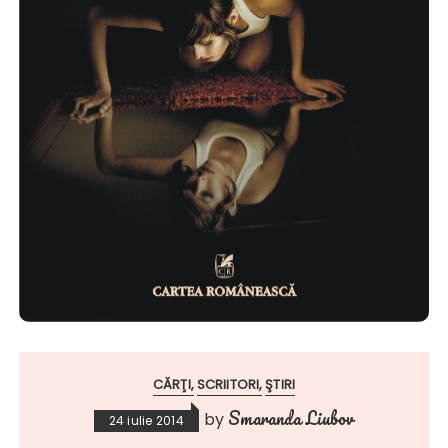
CĂRŢI
SCRIITORI
ŞTIRI
Smaranda Liubov
by
24 iulie 2014