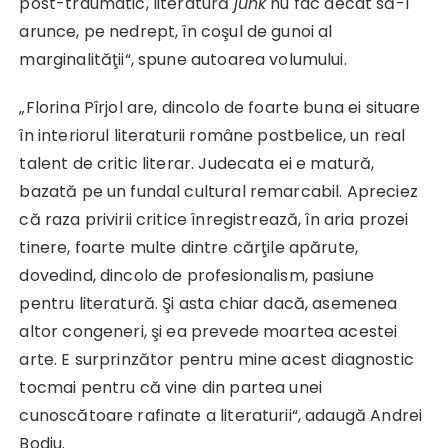
post-traumatic, literatură
junk
nu fac decât să-l
arunce, pe nedrept, în coşul de gunoi al
marginalităţii“, spune autoarea volumului.
„Florina Pîrjol are, dincolo de foarte buna ei situare
în interiorul literaturii române postbelice, un real
talent de critic literar. Judecata ei e matură,
bazată pe un fundal cultural remarcabil. Apreciez
că raza privirii critice înregistrează, în aria prozei
tinere, foarte multe dintre cărţile apărute,
dovedind, dincolo de profesionalism, pasiune
pentru literatură. Şi asta chiar dacă, asemenea
altor congeneri, şi ea prevede moartea acestei
arte. E surprinzător pentru mine acest diagnostic
tocmai pentru că vine din partea unei
cunoscătoare rafinate a literaturii“, adaugă Andrei
Bodiu.