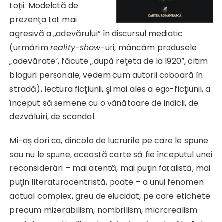
toţii. Modelată de
prezenţa tot mai
agresivă a „adevărului” în discursul mediatic
(urmărim
reality-show
-uri, mâncăm produsele
„adevărate”, făcute „după reţeta de la 1920”, citim
bloguri personale, vedem cum autorii coboară în
stradă), lectura ficţiunii, şi mai ales a ego-ficţiunii, a
început să semene cu o vânătoare de indicii, de
dezvăluiri, de scandal.
Mi-aş dori ca, dincolo de lucrurile pe care le spune
sau nu le spune, această carte să fie începutul unei
reconsiderări – mai atentă, mai puţin fatalistă, mai
puţin literaturocentristă, poate – a unui fenomen
actual complex, greu de elucidat, pe care etichete
precum mizerabilism, nombrilism, microrealism