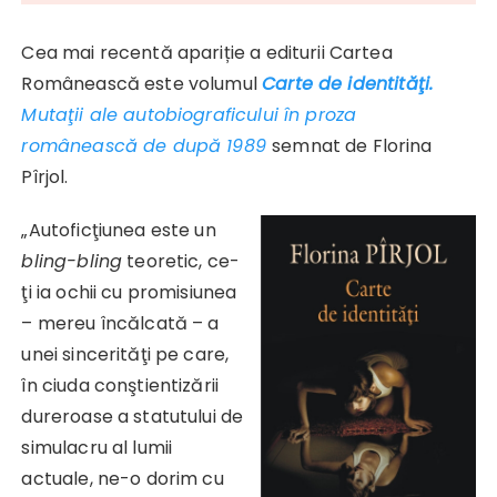
Cea mai recentă apariție a editurii Cartea
Românească este volumul
Carte
de identităţi.
Mutaţii ale
autobiograficului în proza
românească de după 1989
semnat de Florina
Pîrjol.
„Autoficţiunea este un
bling-bling
teoretic, ce-
ţi ia ochii cu promisiunea
– mereu încălcată – a
unei sincerităţi pe care,
în ciuda conştientizării
dureroase a statutului de
simulacru al lumii
actuale, ne-o dorim cu