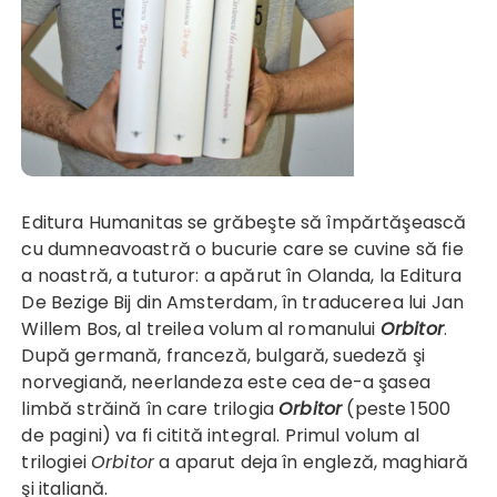
Editura Humanitas se grăbeşte să împărtăşească
cu dumneavoastră o bucurie care se cuvine să fie
a noastră, a tuturor: a apărut în Olanda, la Editura
De Bezige Bij din Amsterdam, în traducerea lui Jan
Willem Bos, al treilea volum al romanului
Orbitor
.
După germană, franceză, bulgară, suedeză şi
norvegiană, neerlandeza este cea de-a şasea
limbă străină în care trilogia
Orbitor
(peste 1500
de pagini) va fi citită integral. Primul volum al
trilogiei
Orbitor
a aparut deja în engleză, maghiară
şi italiană.