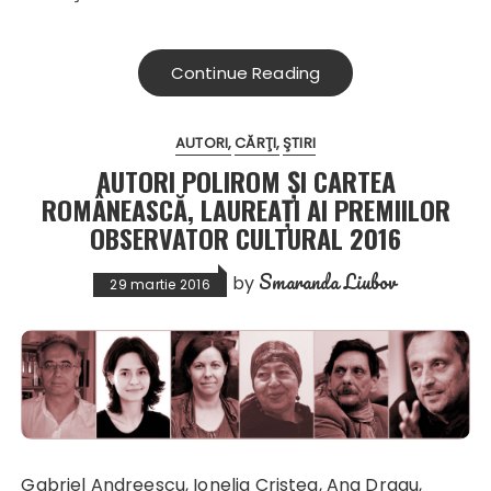
Continue Reading
AUTORI
CĂRŢI
ŞTIRI
AUTORI POLIROM ŞI CARTEA
ROMÂNEASCĂ, LAUREAŢI AI PREMIILOR
OBSERVATOR CULTURAL 2016
Smaranda Liubov
by
29 martie 2016
Gabriel Andreescu, Ionelia Cristea, Ana Dragu,