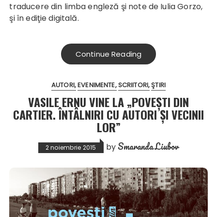
traducere din limba engleză şi note de Iulia Gorzo,
şi în ediţie digitală.
Continue Reading
AUTORI
EVENIMENTE
SCRIITORI
ŞTIRI
VASILE ERNU VINE LA „POVEȘTI DIN
CARTIER. ÎNTÂLNIRI CU AUTORI ȘI VECINII
LOR”
Smaranda Liubov
by
2 noiembrie 2015