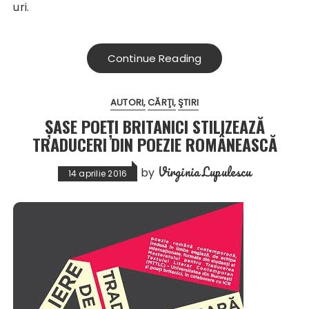
uri.
Continue Reading
AUTORI
CĂRŢI
ŞTIRI
ȘASE POEŢI BRITANICI STILIZEAZĂ
TRADUCERI DIN POEZIE ROMÂNEASCĂ
Virginia Lupulescu
by
14 aprilie 2016