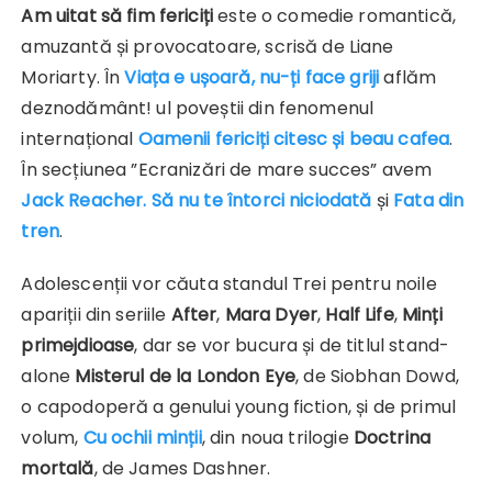
Am uitat să fim fericiți
este o comedie romantică,
amuzantă și provocatoare, scrisă de Liane
Moriarty. În
Viața e ușoară, nu-ți face griji
aflăm
deznodământ! ul poveștii din fenomenul
internațional
Oamenii fericiți citesc și beau cafea
.
În secțiunea ”Ecranizări de mare succes” avem
Jack Reacher. Să nu te întorci niciodată
și
Fata din
tren
.
Adolescenții vor căuta standul Trei pentru noile
apariții din seriile
After
,
Mara Dyer
,
Half Life
,
Minți
primejdioase
, dar se vor bucura și de titlul stand-
alone
Misterul de la London Eye
, de Siobhan Dowd,
o capodoperă a genului young fiction, și de primul
volum,
Cu ochii minții
, din noua trilogie
Doctrina
mortală
, de James Dashner.