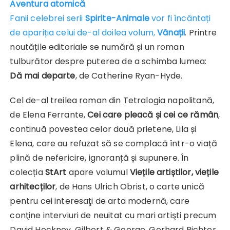
Aventura atomică
.
Fanii celebrei serii
Spirite-Animale
vor fi încântați
de apariția celui de-al doilea volum,
Vânații
. Printre
noutățile editoriale se numără și un roman
tulburător despre puterea de a schimba lumea:
Dă mai departe
, de Catherine Ryan-Hyde.
Cel de-al treilea roman din Tetralogia napolitană,
de Elena Ferrante,
Cei care pleacă și cei ce rămân
,
continuă povestea celor două prietene, Lila și
Elena, care au refuzat să se complacă într-o viață
plină de nefericire, ignoranță și supunere. În
colecția
StArt
apare volumul
Viețile artiștilor, viețile
arhitecților
, de Hans Ulrich Obrist, o carte unică
pentru cei interesaţi de arta modernă, care
conţine interviuri de neuitat cu mari artişti precum
David Hockney, Gilbert & George, Gerhard Richter,