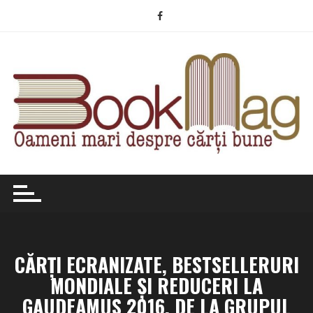
Skip
to
content
CĂRȚI ECRANIZATE, BESTSELLERURI
MONDIALE ȘI REDUCERI LA
GAUDEAMUS 2016, DE LA GRUPUL