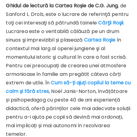
Ghidul de lectură la Cartea Roșie
de C.G. Jung
, de
Sanford L. Drob, este o lucrare de referinţă pentru
toţi cei interesaţi să pătrundă tainele
Cărţii Roşii
.
Lucrarea este o veritabilă călăuză pe un drum
sinuos şi imprevizibil și plasează
Cartea Roşie
în
contextul mai larg al operei jungiene şi al
momentului istoric şi cultural în care a fost scrisă.
Pentru cei preocupați de crearea unei atmosfere
armonioase în familie am pregătit câteva cărți
extrem de utile. În
Cum să-ți ajuți copilul la teme cu
calm și fără stres
, Noël Janis-Norton, învățătoare
și psihopedagog cu peste 40 de ani experiență
didactică, oferă părinților cele mai adecvate soluții
pentru a-i ajuta pe copii să devină mai ordonați,
mai implicați și mai autonomi în rezolvarea
temelor.