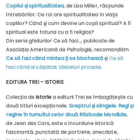
Copilul și spiritualitatea
, de Lisa Miller, răspunde
întrebărilor: Ce rol are spiritualitatea în viaţa
copiilor? Când şi cum devine un copil spiritual? A fi
spiritual este totuna cu a fi religios?
Din seria ghidurilor Ce să faci…, publicate de
Asociația Americană de Psihologie, recomandăm
Ce să faci când mintea ți se blochează
și
Ce să
faci când ai căpătat obiceiuri proaste
.
EDITURA TREI – ISTORIE
Colecția de
Istorie
a editurii Trei se îmbogățește cu
două titluri excepționale.
Sceptrul și sângele. Regi și
regine în tumultul celor două Războaie Mondiale
,
de Jean des Cars, este o incursiune istorică
fascinantă, punctată de portrete, anecdote,