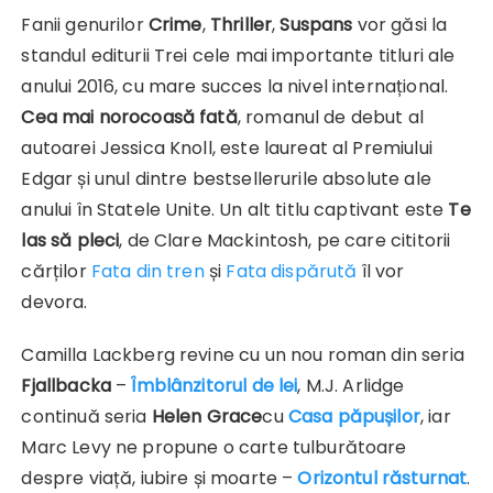
Fanii genurilor
Crime
,
Thriller
,
Suspans
vor găsi la
standul editurii Trei cele mai importante titluri ale
anului 2016, cu mare succes la nivel internațional.
Cea mai norocoasă fată
, romanul de debut al
autoarei Jessica Knoll, este laureat al Premiului
Edgar și unul dintre bestsellerurile absolute ale
anului în Statele Unite. Un alt titlu captivant este
Te
las să pleci
, de Clare Mackintosh, pe care cititorii
cărților
Fata din tren
și
Fata dispărută
îl vor
devora.
Camilla Lackberg revine cu un nou roman din seria
Fjallbacka
–
Îmblânzitorul de lei
, M.J. Arlidge
continuă seria
Helen Grace
cu
Casa păpușilor
, iar
Marc Levy ne propune o carte tulburătoare
despre viață, iubire și moarte –
Orizontul răsturnat
.