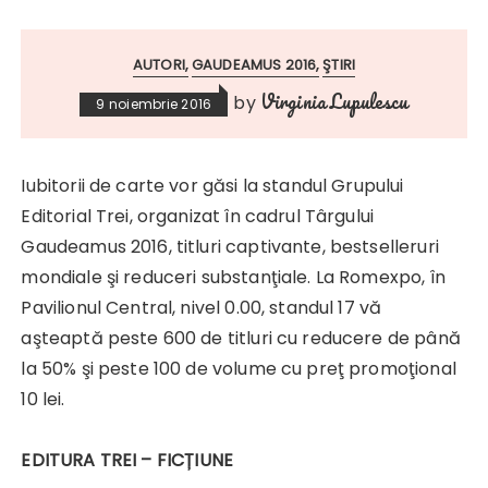
AUTORI
GAUDEAMUS 2016
ŞTIRI
Virginia Lupulescu
by
9 noiembrie 2016
Iubitorii de carte vor găsi la standul Grupului
Editorial Trei, organizat în cadrul Târgului
Gaudeamus 2016, titluri captivante,
bestselleruri
mondiale
şi reduceri substanţiale. La Romexpo, în
Pavilionul Central, nivel 0.00, standul 17 vă
aşteaptă peste 600 de titluri cu reducere de până
la 50% şi peste 100 de volume cu preţ promoţional
10 lei.
EDITURA TREI
– FICȚIUNE