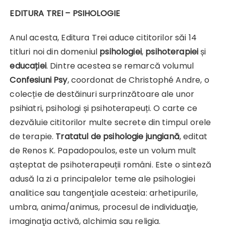
EDITURA TREI – PSIHOLOGIE
Anul acesta, Editura Trei aduce cititorilor săi 14
titluri noi din domeniul
psihologiei
,
psihoterapiei
și
educației
. Dintre acestea se remarcă volumul
Confesiuni Psy
, coordonat de Christophé Andre, o
colecție de destăinuri surprinzătoare ale unor
psihiatri, psihologi și psihoterapeuți. O carte ce
dezvăluie cititorilor multe secrete din timpul orele
de terapie.
Tratatul de psihologie jungiană
, editat
de Renos K. Papadopoulos, este un volum mult
așteptat de psihoterapeuții români. Este o sinteză
adusă la zi a principalelor teme ale psihologiei
analitice sau tangenţiale acesteia: arhetipurile,
umbra, anima/animus, procesul de individuaţie,
imaginaţia activă, alchimia sau religia.