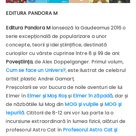
EDITURA PANDORA M
Editura Pandora M
lansează la Gaudeamus 2016 o
serie excepțională de popularizare a unor
concepte, teorii și idei științifice, destinată
curioșilor cu vârste cuprinse între 8 și 99 de ani:
Poveștiința
, de Alex Doppelganger. Primul volum,
Cum se face un Univers?
, este ilustrat de celebrul
artist plastic Andrei Gamarț.
Preșcolarii se vor bucura de noile aventuri ale lui
Elmer în
Elmer și Moș Roș
și
Elmer în zăpadă
, dar și
de năzbâtiile lui Mog din
MOG și vulpile
și
MOG și
Iepurilă
. Cititorii de 8-12 ani vor lua parte la o
incursiune extraordinară în lumea fizicii, alături de
profesorul Astro Cat în
Profesorul Astro Cat și