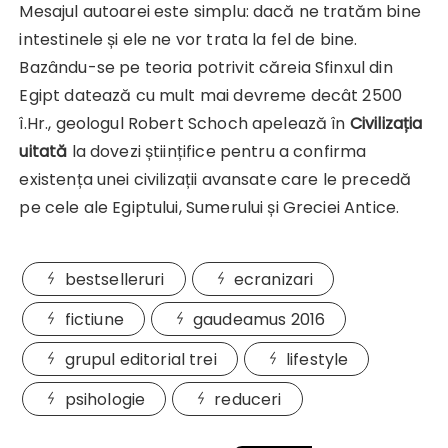
Mesajul autoarei este simplu: dacă ne tratăm bine
intestinele și ele ne vor trata la fel de bine.
Bazându-se pe teoria potrivit căreia Sfinxul din
Egipt datează cu mult mai devreme decât 2500
î.Hr., geologul Robert Schoch apelează în
Civilizația
uitată
la dovezi științifice pentru a confirma
existența unei civilizații avansate care le precedă
pe cele ale Egiptului, Sumerului și Greciei Antice.
bestselleruri
ecranizari
fictiune
gaudeamus 2016
grupul editorial trei
lifestyle
psihologie
reduceri