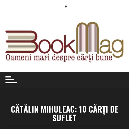
Skip
to
content
CĂTĂLIN MIHULEAC: 10 CĂRŢI DE
SUFLET