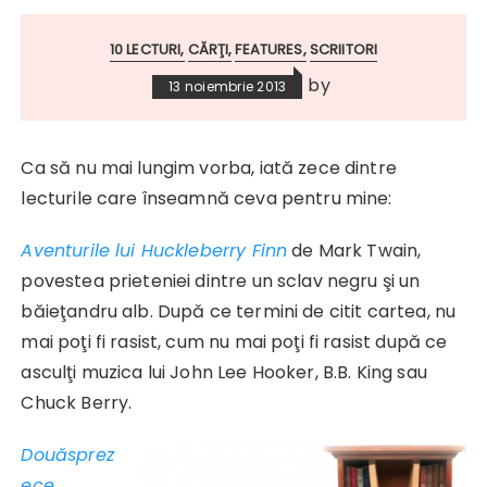
10 LECTURI
CĂRŢI
FEATURES
SCRIITORI
by
13 noiembrie 2013
Ca să nu mai lungim vorba, iată zece dintre
lecturile care înseamnă ceva pentru mine:
Aventurile lui Huckleberry Finn
de Mark Twain,
povestea prieteniei dintre un sclav negru şi un
băieţandru alb. După ce termini de citit cartea, nu
mai poţi fi rasist, cum nu mai poţi fi rasist după ce
asculţi muzica lui John Lee Hooker, B.B. King sau
Chuck Berry.
Douăsprez
ece