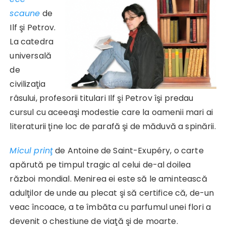
scaune
de
Ilf şi Petrov.
La catedra
universală
de
civilizaţia
râsului, profesorii titulari Ilf şi Petrov îşi predau
cursul cu aceeaşi modestie care la oamenii mari ai
literaturii ţine loc de parafă şi de măduvă a spinării.
Micul prinţ
de Antoine de Saint-Exupéry, o carte
apărută pe timpul tragic al celui de-al doilea
război mondial. Menirea ei este să le amintească
adulţilor de unde au plecat şi să certifice că, de-un
veac încoace, a te îmbăta cu parfumul unei flori a
devenit o chestiune de viaţă şi de moarte.