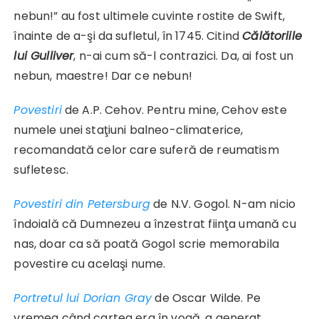
nebun!” au fost ultimele cuvinte rostite de Swift,
înainte de a-şi da sufletul, în 1745. Citind
Călătoriile
lui Gulliver
, n-ai cum să-l contrazici. Da, ai fost un
nebun, maestre! Dar ce nebun!
Povestiri
de A.P. Cehov. Pentru mine, Cehov este
numele unei staţiuni balneo-climaterice,
recomandată celor care suferă de reumatism
sufletesc.
Povestiri din Petersburg
de N.V. Gogol. N-am nicio
îndoială că Dumnezeu a înzestrat fiinţa umană cu
nas, doar ca să poată Gogol scrie memorabila
povestire cu acelaşi nume.
Portretul lui Dorian Gray
de Oscar Wilde. Pe
vremea când cartea era în vogă, a generat