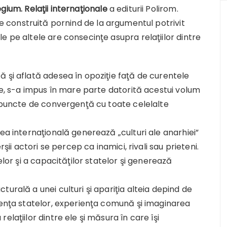
gium. Relaţii internaţionale
a editurii Polirom.
e construită pornind de la argumentul potrivit
e pe altele are consecinţe asupra relaţiilor dintre
 şi aflată adesea în opoziţie faţă de curentele
ale, s-a impus în mare parte datorită acestui volum
i puncte de convergenţă cu toate celelalte
ea internaţională generează „culturi ale anarhiei”
rşii actori se percep ca inamici, rivali sau prieteni.
elor şi a capacităţilor statelor şi generează
urală a unei culturi şi apariţia alteia depind de
denţa statelor, experienţa comună şi imaginarea
laţiilor dintre ele şi măsura în care îşi