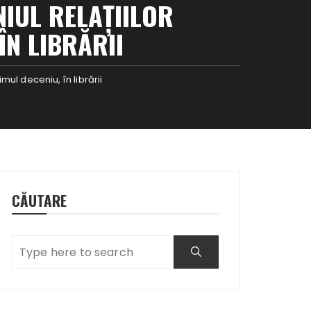
IUL RELAŢIILOR
ÎN LIBRĂRII
mul deceniu, în librării
CĂUTARE