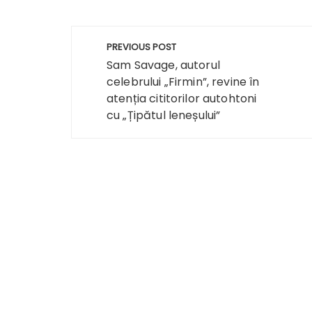
Navigare
PREVIOUS POST
în
Sam Savage, autorul
celebrului „Firmin”, revine în
articole
atenția cititorilor autohtoni
cu „Țipătul leneșului”