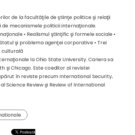
r de la facultăţile de ştiinţe politice şi relaţii
ţi de mecanismele politicii internaţionale.
rnaţionale • Realismul ştiinţific şi formele sociale •
• Statul şi problema agenţei corporative • Trei
a culturală
nternaţionale la Ohio State University. Cariera sa
 şi Chicago. Este coeditor al revistei
 apărut în reviste precum International Security,
cal Science Review şi Review of International
rnationale