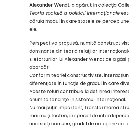
Alexander Wendt
, a apărut în colecţia
Colle
Teoria socială a politicii internaţionale
est
căruia modul în care statele se percep unel
ele.
Perspectiva propusă, numită constructivistă
dominante din teoria relaţiilor internaţion
şi eforturilor lui Alexander Wendt de a găs
abordări.
Conform teoriei constructiviste, interacţiun
diferenţiate în funcţie de gradul în care dive
Aceste roluri contribuie la definirea interes
anumite tendinţe în sistemul internaţional.
Nu mai puţin important, transformarea struct
mai mulţi factori, în special de interdepen
unei sorţi comune, gradul de omogenizare a re