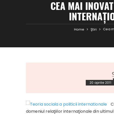
CEA MAI INOVA
INTERNAŢIO
Cea ma
Home
Ştiri
C
20 aprilie 2011
C
domeniul relaţiilor internaţionale din ultimu