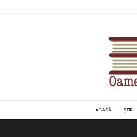
Skip
to
content
ACASĂ
ŞTIRI