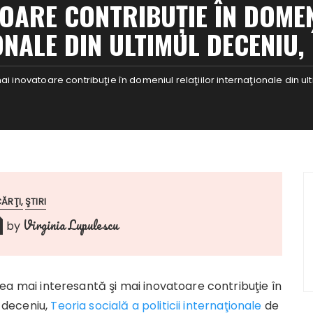
TOARE CONTRIBUŢIE ÎN DOMEN
NALE DIN ULTIMUL DECENIU, 
i inovatoare contribuţie în domeniul relaţiilor internaţionale din ulti
ĂRŢI
ŞTIRI
Virginia Lupulescu
by
ea mai interesantă şi mai inovatoare contribuţie în
l deceniu,
Teoria socială a politicii internaţionale
de