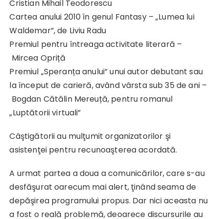
Cristian Mihail Teodorescu
Cartea anului 2010 în genul Fantasy – „Lumea lui
Waldemar”, de Liviu Radu
Premiul pentru întreaga activitate literară –
Mircea Opriță
Premiul „Speranța anului” unui autor debutant sau
la început de carieră, având vârsta sub 35 de ani –
Bogdan Cătălin Mereuță, pentru romanul
„Luptătorii virtuali”
Câştigătorii au mulţumit organizatorilor şi
asistenţei pentru recunoaşterea acordată.
A urmat partea a doua a comunicărilor, care s-au
desfăşurat oarecum mai alert, ţinând seama de
depăşirea programului propus. Dar nici aceasta nu
a fost o reală problemă, deoarece discursurile au