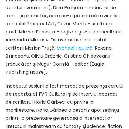
acestui eveniment), Dina Paligora – redactor de
carte şi promotor, care ne-a promis că revine şi la
cenaclul ProspectArt, Cezar Mazilu – scriitor şi
poet, Mircea Bunescu – regizor, şi evident scriitorul
Alexandru Mironov. De asemenea, au asistat
scriitorii Marian Truţă,
Michael Haulică
, Roxana
Brînceanu, Oliviu Crâznic, Cristina Ghidoveanu –
traducător şi Mugur Cornilă – editor (Eagle
Publishing House).
Începutul sesiunii a fost marcat de prezenţa carului
de reportaj al TVR Cultural şi de interviul acordat
de scriitorul Horia Gârbea, cu privire la
manifestare. Horia Gârbea a deschis apoi şedinţa
printr-o prezentare generoasă a intersecţiilor
literaturii mainstream cu fantasy şi science-fiction