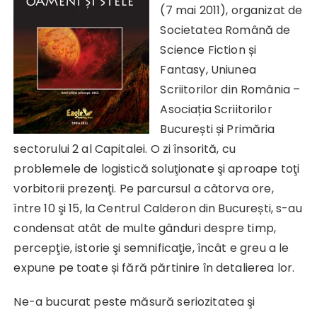
(7 mai 2011), organizat de
Societatea Română de
Science Fiction și
Fantasy, Uniunea
Scriitorilor din România –
Asociația Scriitorilor
București și Primăria
sectorului 2 al Capitalei. O zi însorită, cu
problemele de logistică soluţionate şi aproape toţi
vorbitorii prezenţi. Pe parcursul a câtorva ore,
între 10 şi 15, la Centrul Calderon din București, s-au
condensat atât de multe gânduri despre timp,
percepţie, istorie şi semnificaţie, încât e greu a le
expune pe toate și fără părtinire în detalierea lor.
Ne-a bucurat peste măsură seriozitatea şi