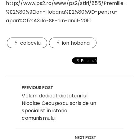
http://www.ps2.ro/www/ps2/stiri/855/Premiile-
%E2%80%9EIon-Hobana%E2%80%9D-pentru-
apari%C5%A3iile-SF-din-anul-2010
colocviu
ion hobana
Navigare
în
PREVIOUS POST
articole
Volum dedicat dictaturii lui
Nicolae Ceaușescu scris de un
specialist în istoria
comunismului
NEXT POST