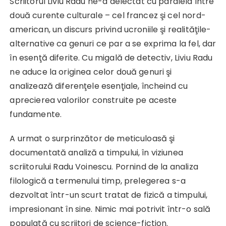
Scriitorul Liviu Radu ne-a delectat cu paralela între
două curente culturale – cel francez şi cel nord-
american, un discurs privind ucroniile şi realităţile-
alternative ca genuri ce par a se exprima la fel, dar
în esenţă diferite. Cu migală de detectiv, Liviu Radu
ne aduce la originea celor două genuri şi
analizează diferenţele esenţiale, încheind cu
aprecierea valorilor construite pe aceste
fundamente.
A urmat o surprinzător de meticuloasă şi
documentată analiză a timpului, în viziunea
scriitorului Radu Voinescu. Pornind de la analiza
filologică a termenului timp, prelegerea s-a
dezvoltat într-un scurt tratat de fizică a timpului,
impresionant în sine. Nimic mai potrivit într-o sală
populată cu scriitori de science-fiction.