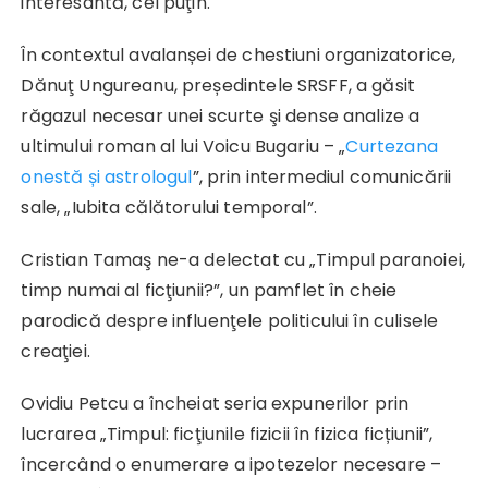
interesantă, cel puţin.
În contextul avalanșei de chestiuni organizatorice,
Dănuţ Ungureanu, președintele SRSFF, a găsit
răgazul necesar unei scurte şi dense analize a
ultimului roman al lui Voicu Bugariu – „
Curtezana
onestă și astrologul
”, prin intermediul comunicării
sale, „Iubita călătorului temporal”.
Cristian Tamaş ne-a delectat cu „Timpul paranoiei,
timp numai al ficţiunii?”, un pamflet în cheie
parodică despre influenţele politicului în culisele
creaţiei.
Ovidiu Petcu a încheiat seria expunerilor prin
lucrarea „Timpul: ficţiunile fizicii în fizica ficțiunii”,
încercând o enumerare a ipotezelor necesare –