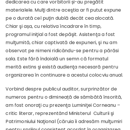
dedicarea cu care vorbitorii și-au pregătit
materialele. Mulţi dintre aceştia ar fi putut expune
pe o durată cel puţin dublă decât cea alocată.
Chiar şi așa, cu relativa încadrare în timp,
programul iniţial a fost depăşit. Asistenţa a fost
mulţumită, chiar captivată de expuneri, şi nu am
observat pe nimeni ridicându-se pentru a părăsi
sala. Este fără îndoială un semn că formatul
merită extins şi există audienţa necesară pentru
organizarea în continuare a acestui colocviu anual.
Vorbind despre publicul auditor, surprinzător de
numeros pentru o dimineață de sâmbătă însorită,
am fost onoraţi cu prezenţa Luminiţei Corneanu –
critic literar, reprezentând Ministerul Culturii şi
Patrimoniului Naţional (căruia îi adresăm mulţumiri
pentru sprijinul consistent acordat în organizarea