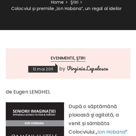
Home
Ştiri
Colocviul și premiile „Ion Hobana”, un regal al ideilor
EVENIMENTE
ŞTIRI
Virginia Lupulescu
by
12 mai 2011
de Eugen LENGHEL
După o săptămână
ploioasă şi agitată, a
venit și sâmbăta
Colocviului „
Ion Hobana
”