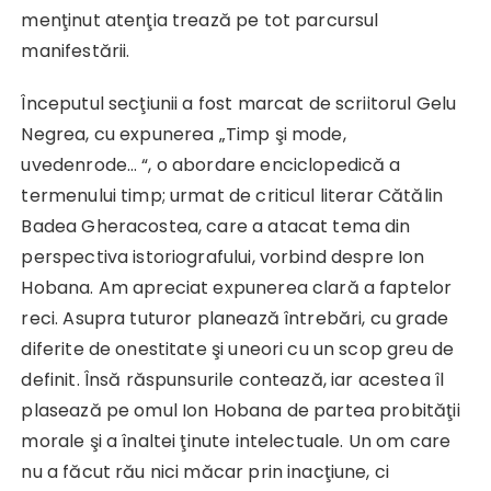
menţinut atenţia trează pe tot parcursul
manifestării.
Începutul secţiunii a fost marcat de scriitorul Gelu
Negrea, cu expunerea „Timp şi mode,
uvedenrode… “, o abordare enciclopedică a
termenului timp; urmat de criticul literar Cătălin
Badea Gheracostea, care a atacat tema din
perspectiva istoriografului, vorbind despre Ion
Hobana. Am apreciat expunerea clară a faptelor
reci. Asupra tuturor planează întrebări, cu grade
diferite de onestitate şi uneori cu un scop greu de
definit. Însă răspunsurile contează, iar acestea îl
plasează pe omul Ion Hobana de partea probităţii
morale şi a înaltei ţinute intelectuale. Un om care
nu a făcut rău nici măcar prin inacţiune, ci