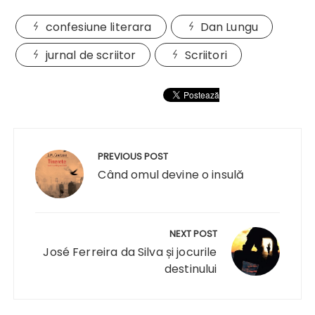
confesiune literara
Dan Lungu
jurnal de scriitor
Scriitori
Navigare
în
PREVIOUS POST
articole
Când omul devine o insulă
NEXT POST
José Ferreira da Silva și jocurile
destinului