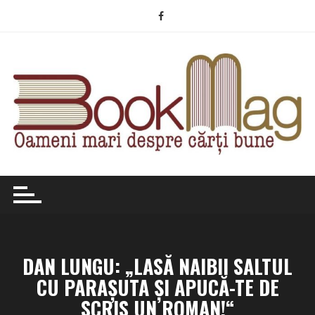
Skip
to
content
DAN LUNGU: „LASĂ NAIBII SALTUL
CU PARAŞUTA ŞI APUCĂ-TE DE
SCRIS UN ROMAN!“