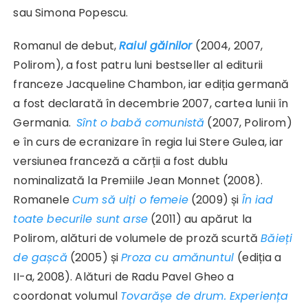
sau Simona Popescu.
Romanul de debut,
Raiul găinilor
(2004, 2007,
Polirom), a fost patru luni bestseller al editurii
franceze Jacqueline Chambon, iar ediția germană
a fost declarată în decembrie 2007, cartea lunii în
Germania.
Sînt o babă comunistă
(2007, Polirom)
e în curs de ecranizare în regia lui Stere Gulea, iar
versiunea franceză a cărții a fost dublu
nominalizată la Premiile Jean Monnet (2008).
Romanele
Cum să uiți o femeie
(2009) și
În iad
toate becurile sunt arse
(2011) au apărut la
Polirom, alături de volumele de proză scurtă
Băieți
de gașcă
(2005) și
Proza cu amănuntul
(ediția a
II-a, 2008). Alături de Radu Pavel Gheo a
coordonat volumul
Tovarășe de drum. Experiența