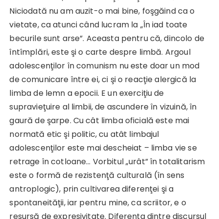
Niciodată nu am auzit-o mai bine, foşgăind ca o
vietate, ca atunci când lucram la „În iad toate
becurile sunt arse”. Aceasta pentru că, dincolo de
întîmplări, este şi o carte despre limbă. Argoul
adolescenţilor în comunism nu este doar un mod
de comunicare între ei, ci şi o reacţie alergică la
limba de lemn a epocii. E un exerciţiu de
supravieţuire al limbii, de ascundere în vizuină, în
gaură de şarpe. Cu cât limba oficială este mai
normată etic şi politic, cu atât limbajul
adolescenţilor este mai descheiat – limba vie se
retrage în cotloane… Vorbitul „urât” în totalitarism
este o formă de rezistenţă culturală (în sens
antroplogic), prin cultivarea diferenţei şi a
spontaneităţii, iar pentru mine, ca scriitor, e o
resursă de expresivitate. Diferenţa dintre discursul