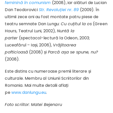
feminină în comunism
(2008), iar alături de Lucian
Dan Teodorovici
Str. Revoluției nr. 89
(2009). În
ultimii zece ani au fost montate patru piese de
teatru semnate Dan Lungu:
Cu cuțitul la os
(Green
Hours, Teatrul Luni, 2002),
Nuntă la
parter
(spectacol-lectură la Odeon, 2003;
Luceafărul – Iași, 2006),
Vrăjitoarea
pofticioasă
(2008) și
Parcă așa se spune, nu?
(2008).
Este distins cu numeroase premii literare și
culturale. Membru al Uniunii Scriitorilor din
Romania. Mai multe detalii aflați
pe
www.danlungu.eu
.
Foto scriitor: Matei Bejenaru