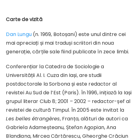
Carte de vizită
Dan Lungu
(n. 1969, Botoșani) este unul dintre cei
mai apreciați și mai traduși scriitori din noua
generație, cărțile sale fiind publicate în zece limbi.
Conferențiar la Catedra de Sociologie a
Universității Al. I. Cuza din Iași, are studii
postdoctorale la Sorbona și este redactor al
revistei Au Sud de l’Est (Paris). În 1996, inițiază la Iași
grupul literar Club 8; 2001 – 2002 – redactor-șef al
revistei de cultură Timpul. În 2005 este invitat la
Les belles étrangères
, Franța, alături de autori ca
Gabriela Adameșteanu, Ștefan Agopian, Ana
Blandiana, Mircea Cărtărescu, Gheorghe Crăciun