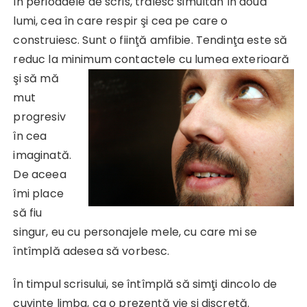
În perioadele de scris, trăiesc simultan în două
lumi, cea în care respir şi cea pe care o
construiesc. Sunt o fiinţă amfibie. Tendinţa este să
reduc la minimum contactele cu
lumea exterioară
şi să mă
mut
progresiv
în cea
imaginată.
De aceea
îmi place
să fiu
singur, eu cu personajele mele, cu care mi se
întîmplă adesea să vorbesc.
În timpul scrisului, se întîmplă să simţi dincolo de
cuvinte limba, ca o prezenţă vie şi discretă.