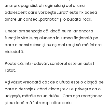
unui propagndist al regimului şi cel al unui
adolescent care vorbeşte „urât” este fix aceea
dintre un cântec „patriotic” şi o bucată rock.
Uneori am senzaţia că, dacă nu m-ar ancora
funcţiile vitale, aş aluneca în lumea ficţională pe
care o construiesc şi nu aş mai reuşi să mă întorc
niciodată.
Poate că, într-adevăr, scriitorul este un autist
ratat.
Aţi văzut vreodată cât de ciufută este o cloşcă pe
care o dernajezi când cloceşte? Te priveşte ca o
ucigaşă, mârâie ca un dulău… Cam aşa reacţionez
şi eu dacă mă întrerupi când scriu.