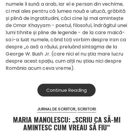
numele îi sună a arab, iar el e persan din vechime,
ci mai ales pentru că lumea nouă e uitucă, grăbită
și plină de ingratitudini, căci cine își mai amintește
de Omar Khayyam - poetul, filosoful, îndrăgitul unei
lumi tihnite și pline de legende - de la care maică-
sa i-a luat numele, când toți vorbim despre Iran ca
despre „o axă a răului, preluând sintagma de la
George W. Bush Jr. (care nici el nu știa mare lucru
despre acest spațiu, cum alții nu știau nici despre
România acum ceva vreme).
Continue Reading
JURNAL DE SCRIITOR
SCRIITORI
MARIA MANOLESCU: „SCRIU CA SĂ-MI
AMINTESC CUM VREAU SĂ FIU“