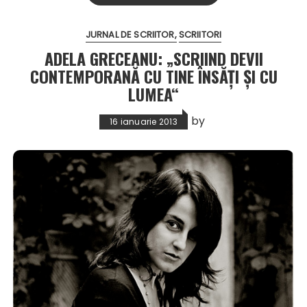
JURNAL DE SCRIITOR
SCRIITORI
ADELA GRECEANU: „SCRIIND DEVII
CONTEMPORANĂ CU TINE ÎNSĂŢI ŞI CU
LUMEA“
by
16 ianuarie 2013