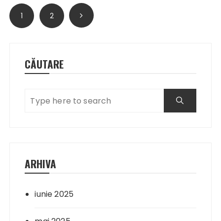
Paginație
1
2
articole
CĂUTARE
ARHIVA
iunie 2025