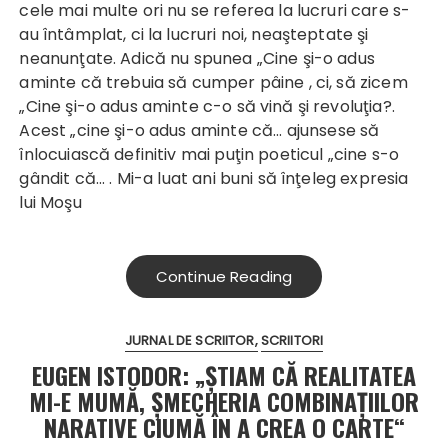
cele mai multe ori nu se referea la lucruri care s-
au întâmplat, ci la lucruri noi, neaşteptate şi
neanunţate. Adică nu spunea „Cine şi-o adus
aminte că trebuia să cumper pâine , ci, să zicem
„Cine şi-o adus aminte c-o să vină şi revoluţia?.
Acest „cine şi-o adus aminte că... ajunsese să
înlocuiască definitiv mai puţin poeticul „cine s-o
gândit că... . Mi-a luat ani buni să înţeleg expresia
lui Moşu
Continue Reading
JURNAL DE SCRIITOR
SCRIITORI
EUGEN ISTODOR: „ŞTIAM CĂ REALITATEA
MI-E MUMĂ, ŞMECHERIA COMBINAŢIILOR
NARATIVE CIUMĂ ÎN A CREA O CARTE“