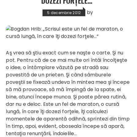
DOZEZI FORŢELE…“
by
5 decembrie 2012
Aş vrea să ştiu exact cum se naşte o carte. Şi nu
pot. Pentru că de ce mai multe ori întâi încolţeşte
o idee, o întâmplare văzută pe stradă sau
povestită de un prieten. Şi când sâmburele
poveştii se fixează undeva în mintea mea şi începe
să mă provoace, să mă împingă de la spate, ei
bine, atunci începe munca. Şi poate părea rutină,
dar nu e deloc. Este un fel de maraton, o cursă
lungă, în care îţi dozezi forţele, îţi calculezi
momentele de aparentă odihnă, sprintezi din timp
în timp, apoi, evident, oboseala începe să apară,
tentaţia renunţării, îndoielile...