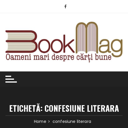
Skip
to
content
ETICHETĂ:
CONFESIUNE LITERARA
Home
confesiune literara