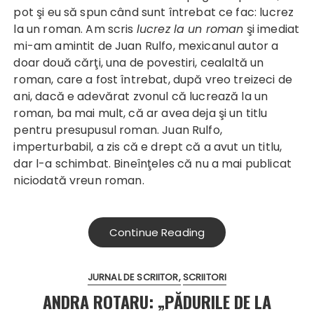
pot şi eu să spun când sunt întrebat ce fac: lucrez
la un roman. Am scris
lucrez la un roman
şi imediat
mi-am amintit de Juan Rulfo, mexicanul autor a
doar două cărţi, una de povestiri, cealaltă un
roman, care a fost întrebat, după vreo treizeci de
ani, dacă e adevărat zvonul că lucrează la un
roman, ba mai mult, că ar avea deja şi un titlu
pentru presupusul roman. Juan Rulfo,
imperturbabil, a zis că e drept că a avut un titlu,
dar l-a schimbat. Bineînţeles că nu a mai publicat
niciodată vreun roman.
Continue Reading
JURNAL DE SCRIITOR
SCRIITORI
ANDRA ROTARU: „PĂDURILE DE LA