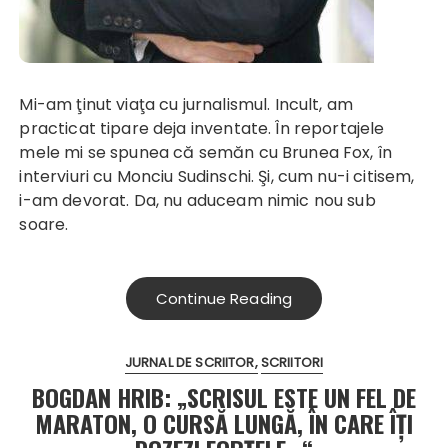
Mi-am ţinut viaţa cu jurnalismul. Incult, am
practicat tipare deja inventate. În reportajele
mele mi se spunea că semăn cu Brunea Fox, în
interviuri cu Monciu Sudinschi. Şi, cum nu-i citisem,
i-am devorat. Da, nu aduceam nimic nou sub
soare.
Continue Reading
JURNAL DE SCRIITOR
SCRIITORI
BOGDAN HRIB: „SCRISUL ESTE UN FEL DE
MARATON, O CURSĂ LUNGĂ, ÎN CARE ÎŢI