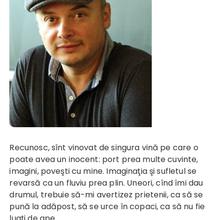
Recunosc, sînt vinovat de singura vină pe care o
poate avea un inocent: port prea multe cuvinte,
imagini, poveşti cu mine. Imaginaţia şi sufletul se
revarsă ca un fluviu prea plin. Uneori, cînd îmi dau
drumul, trebuie să-mi avertizez prietenii, ca să se
pună la adăpost, să se urce în copaci, ca să nu fie
luaţi de ape.