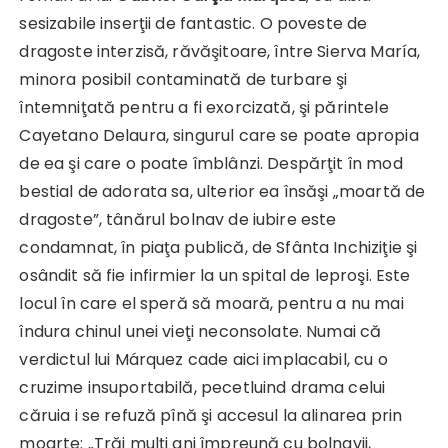
sesizabile inserţii de fantastic. O poveste de
dragoste interzisă, răvăşitoare, între Sierva María,
minora posibil contaminată de turbare şi
întemniţată pentru a fi exorcizată, şi părintele
Cayetano Delaura, singurul care se poate apropia
de ea şi care o poate îmblânzi. Despărţit în mod
bestial de adorata sa, ulterior ea însăşi „moartă de
dragoste”, tânărul bolnav de iubire este
condamnat, în piaţa publică, de Sfânta Inchiziţie şi
osândit să fie infirmier la un spital de leproşi. Este
locul în care el speră să moară, pentru a nu mai
îndura chinul unei vieţi neconsolate. Numai că
verdictul lui Márquez cade aici implacabil, cu o
cruzime insuportabilă, pecetluind drama celui
căruia i se refuză pînă şi accesul la alinarea prin
moarte: „Trăi mulţi ani împreună cu bolnavii,