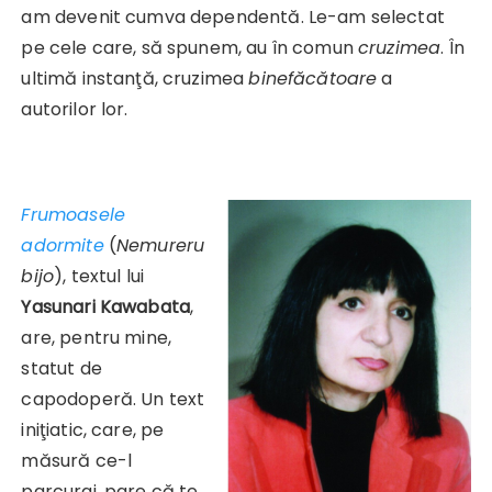
am devenit cumva dependentă. Le-am selectat
pe cele care, să spunem, au în comun
cruzimea
. În
ultimă instanţă, cruzimea
binefăcătoare
a
autorilor lor.
Frumoasele
adormite
(
Nemureru
bijo
), textul lui
Yasunari Kawabata
,
are, pentru mine,
statut de
capodoperă. Un text
iniţiatic, care, pe
măsură ce-l
parcurgi, pare că te