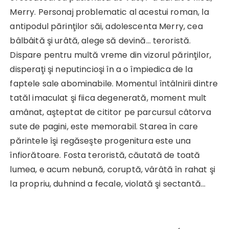
Merry. Personaj problematic al acestui roman, la
antipodul părinţilor săi, adolescenta Merry, cea
bâlbâită şi urâtă, alege să devină… teroristă.
Dispare pentru multă vreme din vizorul părinţilor,
disperaţi şi neputincioşi în a o împiedica de la
faptele sale abominabile. Momentul întâlnirii dintre
tatăl imaculat şi fiica degenerată, moment mult
amânat, aşteptat de cititor pe parcursul câtorva
sute de pagini, este memorabil. Starea în care
părintele îşi regăseşte progenitura este una
înfiorătoare. Fosta teroristă, căutată de toată
lumea, e acum nebună, coruptă, vârâtă în rahat şi
la propriu, duhnind a fecale, violată şi sectantă…