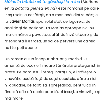
Mâine în bătălie să te gândeşti la mine
(
Mañana
en la batalla piensa en mí
) este romanul pe care
l-aş reciti la nesfârşit, ca o maniacă, dintre cărţile
lui
Javier Marías
, spaniolul atât de logoreic, de
analitic şi de pasional. La Marías aproape nici nu
mai urmăresc povestea, atât de învăluitoare şi de
frisonantă îi e fraza, un soi de perversiune căreia
nu i te poţi opune.
Un roman cu un început abrupt şi morbid. O
amantă de ocazie îi moare tânărului protagonist în
braţe. Pe parcursul întregii naraţiuni, el trăieşte o
vinovăţie acută faţă de soţul acesteia, căruia nici
n-apucase, de fapt, să-i greşească, pentru ca în
final să afle că acela poartă, el însuşi, o vinovăţie şi
mai mare.