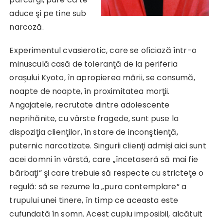
aduce şi pe tine sub
narcoză.
Experimentul cvasierotic, care se oficiază într-o
minusculă casă de toleranţă de la periferia
oraşului Kyoto, în apropierea mării, se consumă,
noapte de noapte, în proximitatea morţii.
Angajatele, recrutate dintre adolescente
neprihănite, cu vârste fragede, sunt puse la
dispoziţia clienţilor, în stare de inconştienţă,
puternic narcotizate. Singurii clienţi admişi aici sunt
acei domni în vârstă, care „încetaseră să mai fie
bărbaţi” şi care trebuie să respecte cu stricteţe o
regulă: să se rezume la „pura contemplare” a
trupului unei tinere, în timp ce aceasta este
cufundată în somn. Acest cuplu imposibil, alcătuit