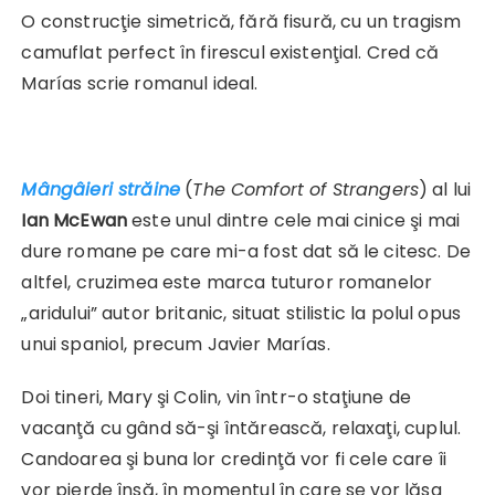
O construcţie simetrică, fără fisură, cu un tragism
camuflat perfect în firescul existenţial. Cred că
Marías scrie romanul ideal.
Mângâieri străine
(
The Comfort of Strangers
) al lui
Ian McEwan
este unul dintre cele mai cinice şi mai
dure romane pe care mi-a fost dat să le citesc. De
altfel, cruzimea este marca tuturor romanelor
„aridului” autor britanic, situat stilistic la polul opus
unui spaniol, precum Javier Marías.
Doi tineri, Mary şi Colin, vin într-o staţiune de
vacanţă cu gând să-şi întărească, relaxaţi, cuplul.
Candoarea şi buna lor credinţă vor fi cele care îi
vor pierde însă, în momentul în care se vor lăsa