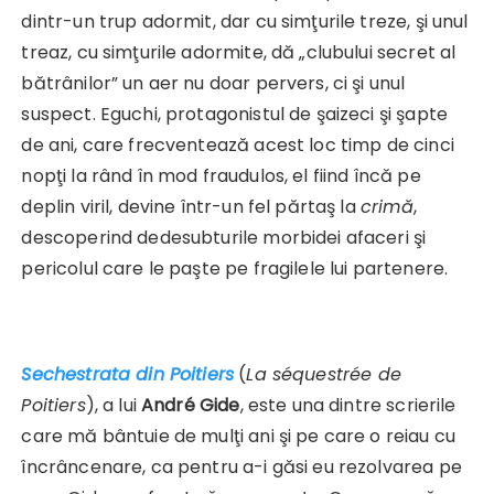
dintr-un trup adormit, dar cu simţurile treze, şi unul
treaz, cu simţurile adormite, dă „clubului secret al
bătrânilor” un aer nu doar pervers, ci şi unul
suspect. Eguchi, protagonistul de şaizeci şi şapte
de ani, care frecventează acest loc timp de cinci
nopţi la rând în mod fraudulos, el fiind încă pe
deplin viril, devine într-un fel părtaş la
crimă
,
descoperind dedesubturile morbidei afaceri şi
pericolul care le paşte pe fragilele lui partenere.
Sechestrata din Poitiers
(
La séquestrée de
Poitiers
), a lui
André Gide
, este una dintre scrierile
care mă bântuie de mulţi ani şi pe care o reiau cu
încrâncenare, ca pentru a-i găsi eu rezolvarea pe