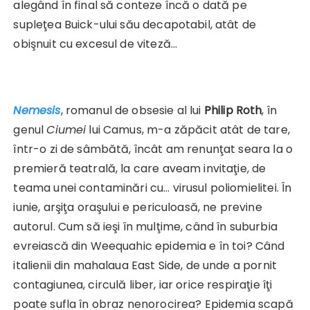
alegând în final să conteze încă o dată pe
supleţea Buick-ului său decapotabil, atât de
obişnuit cu excesul de viteză…
Nemesis
, romanul de obsesie al lui
Philip Roth
, în
genul
Ciumei
lui Camus, m-a zăpăcit atât de tare,
într-o zi de sâmbătă, încât am renunţat seara la o
premieră teatrală, la care aveam invitaţie, de
teama unei contaminări cu… virusul poliomielitei. În
iunie, arşiţa oraşului e periculoasă, ne previne
autorul. Cum să ieşi în mulţime, când în suburbia
evreiască din Weequahic epidemia e în toi? Când
italienii din mahalaua East Side, de unde a pornit
contagiunea, circulă liber, iar orice respiraţie îţi
poate sufla în obraz nenorocirea? Epidemia scapă