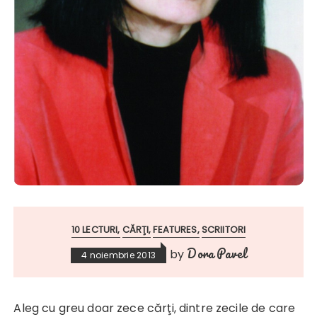
10 LECTURI
CĂRŢI
FEATURES
SCRIITORI
Dora Pavel
by
4 noiembrie 2013
Aleg cu greu doar zece cărţi, dintre zecile de care