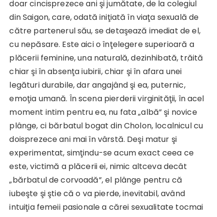
doar cincisprezece ani şi jumătate, de la colegiul
din Saigon, care, odată iniţiată în viaţa sexuală de
către partenerul său, se detaşează imediat de el,
cu nepăsare. Este aici o înţelegere superioară a
plăcerii feminine, una naturală, dezinhibată, trăită
chiar şi în absenţa iubirii, chiar şi în afara unei
legături durabile, dar angajând şi ea, puternic,
emoţia umană. În scena pierderii virginităţii, în acel
moment intim pentru ea, nu fata „albă” şi novice
plânge, ci bărbatul bogat din Cholon, localnicul cu
doisprezece ani mai în vârstă. Deşi matur şi
experimentat, simţindu-se acum exact ceea ce
este, victimă a plăcerii ei, nimic altceva decât
„bărbatul de corvoadă”, el plânge pentru că
iubeşte şi ştie că o va pierde, inevitabil, având
intuiţia femeii pasionale a cărei sexualitate tocmai