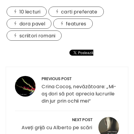
10 lecturi
carti preferate
dora pavel
features
scriitori romani
Navigare
în
PREVIOUS POST
articole
Crina Cocoș, nevăzătoare: „Mi-
aş dori să pot aprecia lucrurile
din jur prin ochii mei“
NEXT POST
Aveți grijă cu Alberto pe scări