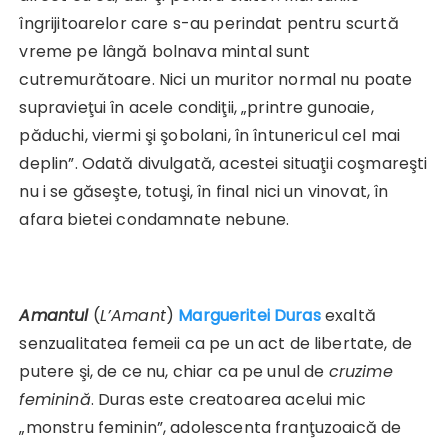
îngrijitoarelor care s-au perindat pentru scurtă
vreme pe lângă bolnava mintal sunt
cutremurătoare. Nici un muritor normal nu poate
supravieţui în acele condiţii, „printre gunoaie,
păduchi, viermi şi şobolani, în întunericul cel mai
deplin”. Odată divulgată, acestei situaţii coşmareşti
nu i se găseşte, totuşi, în final nici un vinovat, în
afara bietei condamnate nebune.
Amantul
(
L’Amant
)
Margueritei Duras
exaltă
senzualitatea femeii ca pe un act de libertate, de
putere şi, de ce nu, chiar ca pe unul de
cruzime
feminină
. Duras este creatoarea acelui mic
„monstru feminin”, adolescenta franţuzoaică de