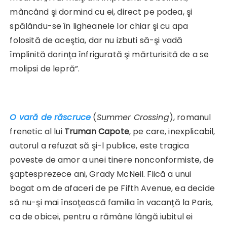
mâncând şi dormind cu ei, direct pe podea, şi
spălându-se în ligheanele lor chiar şi cu apa
folosită de aceştia, dar nu izbuti să-şi vadă
împlinită dorinţa înfrigurată şi mărturisită de a se
molipsi de lepră”.
O vară de răscruce
(
Summer Crossing
), romanul
frenetic al lui
Truman Capote
, pe care, inexplicabil,
autorul a refuzat să şi-l publice, este tragica
poveste de amor a unei tinere nonconformiste, de
şaptesprezece ani, Grady McNeil. Fiică a unui
bogat om de afaceri de pe Fifth Avenue, ea decide
să nu-şi mai însoţească familia în vacanţă la Paris,
ca de obicei, pentru a rămâne lângă iubitul ei