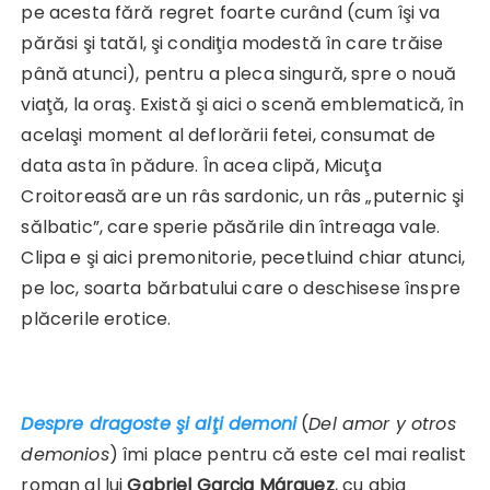
pe acesta fără regret foarte curând (cum îşi va
părăsi şi tatăl, şi condiţia modestă în care trăise
până atunci), pentru a pleca singură, spre o nouă
viaţă, la oraş. Există şi aici o scenă emblematică, în
acelaşi moment al deflorării fetei, consumat de
data asta în pădure. În acea clipă, Micuţa
Croitoreasă are un râs sardonic, un râs „puternic şi
sălbatic”, care sperie păsările din întreaga vale.
Clipa e şi aici premonitorie, pecetluind chiar atunci,
pe loc, soarta bărbatului care o deschisese înspre
plăcerile erotice.
Despre dragoste şi alţi demoni
(
Del amor y otros
demonios
) îmi place pentru că este cel mai realist
roman al lui
Gabriel Garçia Márquez
, cu abia