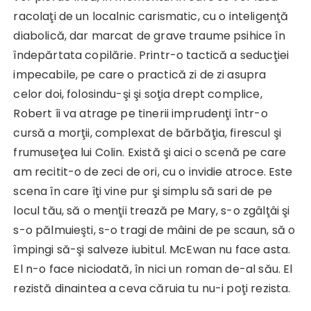
racolaţi de un localnic carismatic, cu o inteligenţă
diabolică, dar marcat de grave traume psihice în
îndepărtata copilărie. Printr-o tactică a seducţiei
impecabile, pe care o practică zi de zi asupra
celor doi, folosindu-şi şi soţia drept complice,
Robert îi va atrage pe tinerii imprudenţi într-o
cursă a morţii, complexat de bărbăţia, firescul şi
frumuseţea lui Colin. Există şi aici o scenă pe care
am recitit-o de zeci de ori, cu o invidie atroce. Este
scena în care îţi vine pur şi simplu să sari de pe
locul tău, să o menţii trează pe Mary, s-o zgâlţâi şi
s-o pălmuieşti, s-o tragi de mâini de pe scaun, să o
împingi să-şi salveze iubitul. McEwan nu face asta.
El n-o face niciodată, în nici un roman de-al său. El
rezistă dinaintea a ceva căruia tu nu-i poţi rezista.