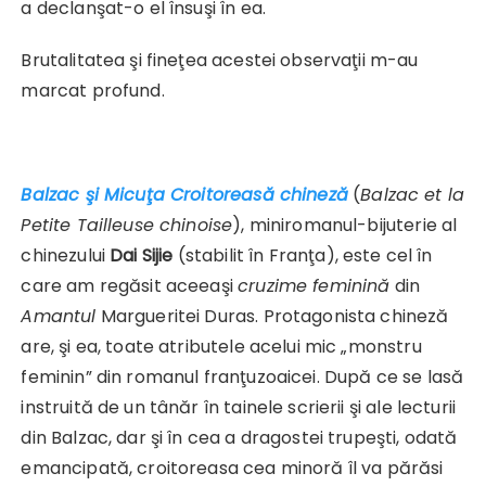
a declanşat-o el însuşi în ea.
Brutalitatea şi fineţea acestei observaţii m-au
marcat profund.
Balzac şi Micuţa Croitoreasă chineză
(
Balzac et la
Petite Tailleuse chinoise
), miniromanul-bijuterie al
chinezului
Dai Sijie
(stabilit în Franţa), este cel în
care am regăsit aceeaşi
cruzime feminină
din
Amantul
Margueritei Duras. Protagonista chineză
are, şi ea, toate atributele acelui mic „monstru
feminin” din romanul franţuzoaicei. După ce se lasă
instruită de un tânăr în tainele scrierii şi ale lecturii
din Balzac, dar şi în cea a dragostei trupeşti, odată
emancipată, croitoreasa cea minoră îl va părăsi