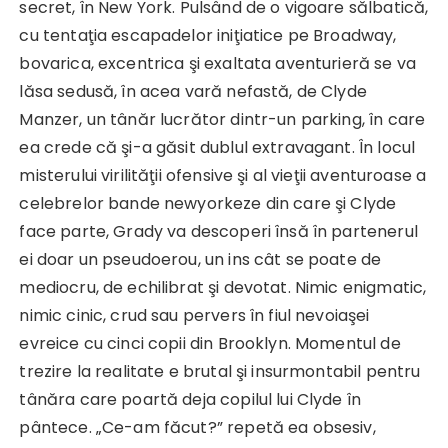
secret, în New York. Pulsând de o vigoare sălbatică,
cu tentaţia escapadelor iniţiatice pe Broadway,
bovarica, excentrica şi exaltata aventurieră se va
lăsa sedusă, în acea vară nefastă, de Clyde
Manzer, un tânăr lucrător dintr-un parking, în care
ea crede că şi-a găsit dublul extravagant. În locul
misterului virilităţii ofensive şi al vieţii aventuroase a
celebrelor bande newyorkeze din care şi Clyde
face parte, Grady va descoperi însă în partenerul
ei doar un pseudoerou, un ins cât se poate de
mediocru, de echilibrat şi devotat. Nimic enigmatic,
nimic cinic, crud sau pervers în fiul nevoiaşei
evreice cu cinci copii din Brooklyn. Momentul de
trezire la realitate e brutal şi insurmontabil pentru
tânăra care poartă deja copilul lui Clyde în
pântece. „Ce-am făcut?” repetă ea obsesiv,