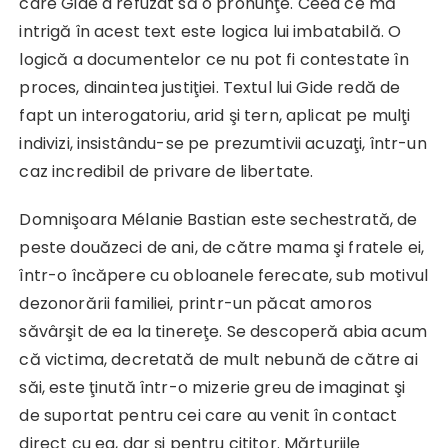
care Gide a refuzat să o pronunţe. Ceea ce mă
intrigă în acest text este logica lui imbatabilă. O
logică a documentelor ce nu pot fi contestate în
proces, dinaintea justiţiei. Textul lui Gide redă de
fapt un interogatoriu, arid şi tern, aplicat pe mulţi
indivizi, insistându-se pe prezumtivii acuzaţi, într-un
caz incredibil de privare de libertate.
Domnişoara Mélanie Bastian este sechestrată, de
peste douăzeci de ani, de către mama şi fratele ei,
într-o încăpere cu obloanele ferecate, sub motivul
dezonorării familiei, printr-un păcat amoros
săvârşit de ea la tinereţe. Se descoperă abia acum
că victima, decretată de mult nebună de către ai
săi, este ţinută într-o mizerie greu de imaginat şi
de suportat pentru cei care au venit în contact
direct cu ea, dar şi pentru cititor. Mărturiile