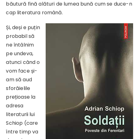
băutură fină alături de lumea bună cum se duce-n
cap literatura română.
Și, deși e puțin
probabil să
ne întâlnim
pe undeva,
atunci când o
vom face și-
am să aud
sforăielile
prețioase la
adresa
literaturii lui
Schiop (care
între timp va