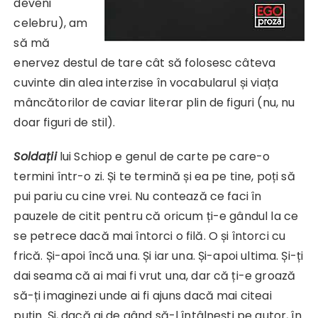
deveni
celebru), am
să mă
enervez destul de tare cât să folosesc câteva
cuvinte din alea interzise în vocabularul și viața
mâncătorilor de caviar literar plin de figuri (nu, nu
doar figuri de stil).
Soldații
lui Schiop e genul de carte pe care-o
termini într-o zi. Și te termină și ea pe tine, poți să
pui pariu cu cine vrei. Nu contează ce faci în
pauzele de citit pentru că oricum ți-e gândul la ce
se petrece dacă mai întorci o filă. O și întorci cu
frică. Și-apoi încă una. Și iar una. Și-apoi ultima. Și-ți
dai seama că ai mai fi vrut una, dar că ți-e groază
să-ți imaginezi unde ai fi ajuns dacă mai citeai
puțin. Și, dacă ai de gând să-l întâlnești pe autor, în