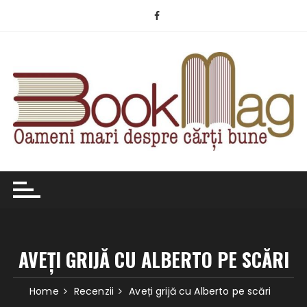
Skip
to
content
AVEȚI GRIJĂ CU ALBERTO PE SCĂRI
Home
Recenzii
Aveți grijă cu Alberto pe scări