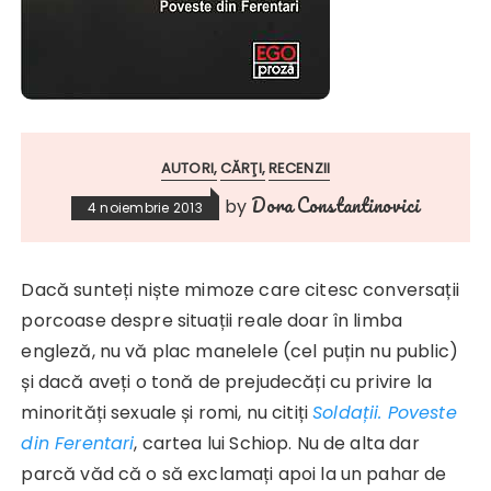
AUTORI
CĂRŢI
RECENZII
Dora Constantinovici
by
4 noiembrie 2013
Dacă sunteți niște mimoze care citesc conversații
porcoase despre situații reale doar în limba
engleză, nu vă plac manelele (cel puțin nu public)
și dacă aveți o tonă de prejudecăți cu privire la
minorități sexuale și romi, nu citiți
Soldații. Poveste
din Ferentari
, cartea lui Schiop. Nu de alta dar
parcă văd că o să exclamați apoi la un pahar de