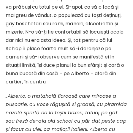
va prăbuși cu totul pe el. Și-apoi, ca să o facă și
mai greu de vândut, o populează cu foști deținuți,
gay boschetari sau romi, manele, alcool ieftin și
mizerie. N-o să-ți fie confortabil să locuiești acolo
dar nici nu era asta ideea. Și, tot pentru că lui
Schiop îi place foarte mult să-i deranjeze pe
oameni și să-i observe cum se manifestă ei în
situații limită, își duce planul la bun sfârșit și cară o
bună bucată din casă – pe Alberto – afară din
cartier, în centru.
„Alberto, o matahală fioroasă care miroase a
pușcărie, cu voce răgușită și groasă, cu piramida
nazală spartă ca la foștii boxeri, tatuaj pe gât
sau freză de-aia old school cu păr dat peste cap
și făcut cu ulei, ca mafioții italieni. Alberto cu