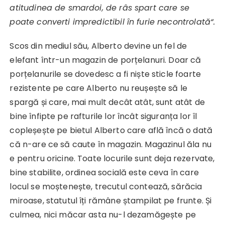
atitudinea de smardoi, de râs spart care se
poate converti impredictibil în furie necontrolată“.
Scos din mediul său, Alberto devine un fel de
elefant într-un magazin de porțelanuri. Doar că
porțelanurile se dovedesc a fi niște sticle foarte
rezistente pe care Alberto nu reușește să le
spargă și care, mai mult decât atât, sunt atât de
bine înfipte pe rafturile lor încât siguranța lor îl
copleșește pe bietul Alberto care află încă o dată
că n-are ce să caute în magazin. Magazinul ăla nu
e pentru oricine. Toate locurile sunt deja rezervate,
bine stabilite, ordinea socială este ceva în care
locul se moștenește, trecutul contează, sărăcia
miroase, statutul îți rămâne ștampilat pe frunte. Și
culmea, nici măcar asta nu-l dezamăgește pe