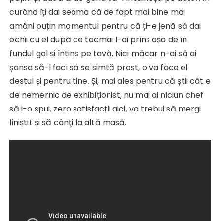
curând îți dai seama că de fapt mai bine mai
amâni puțin momentul pentru că ți-e jenă să dai
ochii cu el după ce tocmai l-ai prins așa de în
fundul gol și întins pe tavă. Nici măcar n-ai să ai
șansa să-l faci să se simtă prost, o va face el
destul și pentru tine. Și, mai ales pentru că știi cât e
de nemernic de exhibiționist, nu mai ai niciun chef
să i-o spui, zero satisfacții aici, va trebui să mergi
liniștit și să cânţi la altă masă.