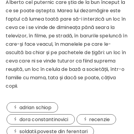
Alberto cel puternic care știa de la bun început la
ce se poate aștepta. Marea lui dezamăgire este
faptul că lumea toată pare să-i interzică un loc în
ceva ce i se vinde de dimineața până seara la
televizor, în filme, pe stradă, în barurile speluncă în
care-și face veacul, în manelele pe care le-
ascultă ba chiar și pe pachetele de țigări: un loc în
ceva care ni se vinde tuturor ca fiind suprema
reușită, un loc în celula de bază a societății, într-o
familie cu mama, tata și dacă se poate, câțiva
copii.
adrian schiop
dora constantinovici
recenzie
soldatii.poveste din ferentari