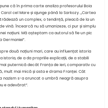
pune că în prima carte analiza profesorului Boia
Carol cel Mare și ajunge până la Sarkozy. „Cartea
rădează un complex, o tendință, pleacă de la un
 vină. Încearcă nu să umanizeze, ci pur și simplu
unei națiuni. Mă așteptam ca autorul să fie un pic
ța Germaniei”.
pre două națiuni mari, care au influențat istoria
istoria, de a da propriile explicații, de a stabili
zi mai puternică decât Franța de ieri, comparativ cu
ă, mult mai mică și asta e drama Franței. Cât
 la nazism s-a aruncat o umbră neagră asupra
 nu e adevărat“.