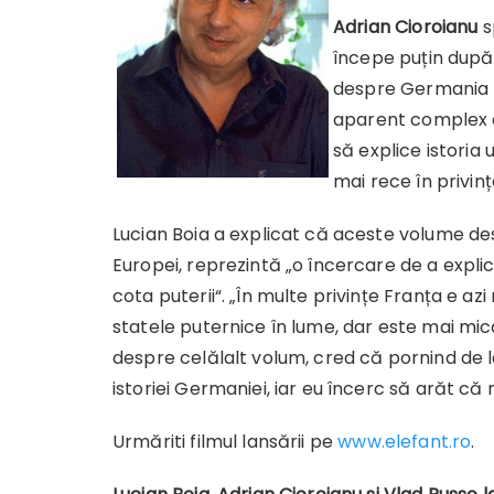
Adrian Cioroianu
s
începe puțin după 
despre Germania t
aparent complex de
să explice istoria 
mai rece în privin
Lucian Boia a explicat că aceste volume des
Europei, reprezintă „o încercare de a explica 
cota puterii“. „În multe privințe Franța e a
statele puternice în lume, dar este mai mic
despre celălalt volum, cred că pornind de
istoriei Germaniei, iar eu încerc să arăt că
Urmăriti filmul lansării pe
www.elefant.ro
.