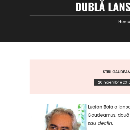
DUBLĂ LANS
Hom
STIRI GAUDEA
20 noiembrie 201
Lucian Boia
a lan
s
Gaudeamus, două 
sau dec
lin.