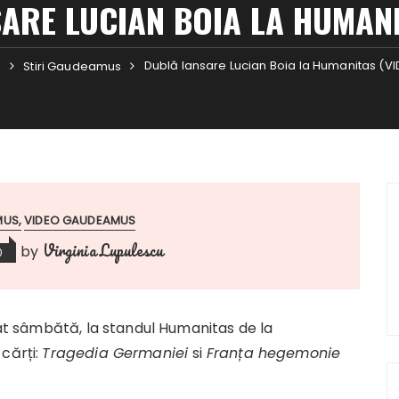
ARE LUCIAN BOIA LA HUMANI
Dublă lansare Lucian Boia la Humanitas (V
e
Stiri Gaudeamus
MUS
VIDEO GAUDEAMUS
Virginia Lupulescu
by
0
at sâmbătă, la standul Humanitas de la
cărți:
Tragedia Germaniei
si
Franța hegemonie