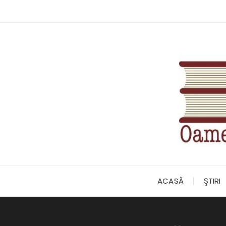
Skip
to
content
ACASĂ
ŞTIRI