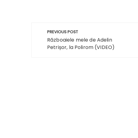
Navigare
PREVIOUS POST
în
Războaiele mele de Adelin
Petrișor, la Polirom (VIDEO)
articole