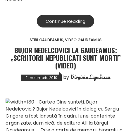
Continue Reading
STIRI GAUDEAMUS
VIDEO GAUDEAMUS
BUJOR NEDELCOVICI LA GAUDEAMUS:
„SCRIITORII NEPUBLICATI SUNT MORTI”
(VIDEO)
Virginia Lupulescu
by
21 noiembrie 2010
Cartea Cine sunteți, Bujor
Nedelcovici? Bujor Nedelcovici în dialog cu Sergiu
Grigore a fost lansată în cadrul unei conferințe
organizate, duminică, de editura All la târgul
Gaudeamus. „Este o carte de memorii, biografii, o