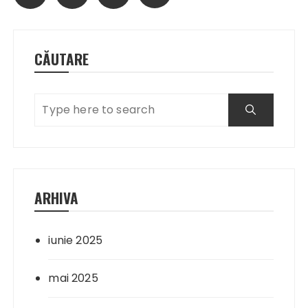
articole
CĂUTARE
ARHIVA
iunie 2025
mai 2025