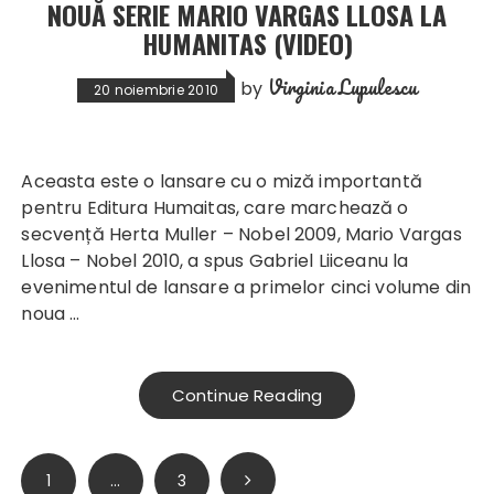
NOUĂ SERIE MARIO VARGAS LLOSA LA
HUMANITAS (VIDEO)
Virginia Lupulescu
by
20 noiembrie 2010
Aceasta este o lansare cu o miză importantă
pentru Editura Humaitas, care marchează o
secvență Herta Muller – Nobel 2009, Mario Vargas
Llosa – Nobel 2010, a spus Gabriel Liiceanu la
evenimentul de lansare a primelor cinci volume din
noua …
Continue Reading
Paginație
1
…
3