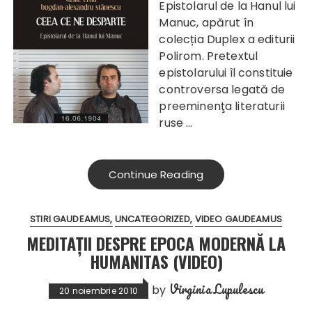
Epistolarul de la Hanul lui
Manuc, apărut în
colecția Duplex a editurii
Polirom. Pretextul
epistolarului îl constituie
controversa legată de
preeminenţa literaturii
ruse …
Continue Reading
STIRI GAUDEAMUS
UNCATEGORIZED
VIDEO GAUDEAMUS
MEDITAȚII DESPRE EPOCA MODERNĂ LA
HUMANITAS (VIDEO)
Virginia Lupulescu
by
20 noiembrie 2010