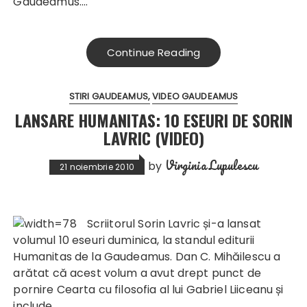
Gaudeamus.…
Continue Reading
STIRI GAUDEAMUS
VIDEO GAUDEAMUS
LANSARE HUMANITAS: 10 ESEURI DE SORIN
LAVRIC (VIDEO)
Virginia Lupulescu
by
21 noiembrie 2010
Scriito
rul Sorin Lavric și-a lansat
volumul 10 eseuri duminica, la standul editurii
Humanitas de la Gaudeamus. Dan C. Mihăilescu a
arătat că acest volum a avut drept punct de
pornire Cearta cu filosofia al lui Gabriel Liiceanu și
include …