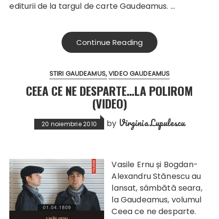
editurii de la targul de carte Gaudeamus. …
Continue Reading
STIRI GAUDEAMUS
VIDEO GAUDEAMUS
CEEA CE NE DESPARTE…LA POLIROM
(VIDEO)
Virginia Lupulescu
by
20 noiembrie 2010
Vasile Ernu și B
ogdan-
Alexandru Stănescu au
lansat, sâmbătă seara,
la Gaudeamus, volumul
Ceea ce ne desparte.