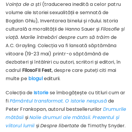
Voința de a ști
(traducerea inedită a celor patru
volume ale Istoriei sexualității e semnată de
Bogdan Ghiu), Inventarea binelui și răului. Istoria
culturală a moralității de Hanno Sauer și
Filosofie și
viață. Marile întrebări despre cum să trăim
de
A.C. Grayling. Colecția va fi lansată săptămâna
viitoare (19-23 mai) printr-o săptămână de
dezbateri și întâlniri cu autori, scriitori și editori, în
cadrul
FilosoFII Fest
, despre care puteți citi mai
multe pe
blogul
editurii.
Colecția de
Istorie
se îmbogățește cu titluri cum ar
fi
Pământul transformat. O istorie nespusă
de
Peter Frankopan, autorul bestsellerurilor
Drumurile
mătăsii
și
Noile drumuri ale mătăsii. Prezentul și
viitorul lumii
și
Despre libertate
de Timothy Snyder.