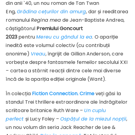
din anii `40, un nou roman de Tan Twan
Eng,
Grădina cețurilor din amurg
, dar și reeditarea
romanului
Regina mea
de Jean-Baptiste Andrea,
câștigătorul
Premiului Goncourt
2023
pentru
Mereu cu gândul la ea
. O apariție
inedită este volumul colectiv (cu contribuții
anonime)
Vreau
, îngrijit de Gillian Anderson, care
vorbește despre fantasmele femeilor secolului XXI
– cartea a stârnit reacții dintre cele mai diverse
încă de la apariția ediției originale (Want).
În colecția
Fiction Connection. Crime
veți găsi la
standul Trei thrillere extraordinare ale îndrăgitelor
scriitoare britanice Ruth Ware –
Un cuplu
perfect
și Lucy Foley –
Ospățul de la miezul nopții
,
un nou volum din seria Jack Reacher de Lee &