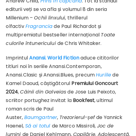
Andrew Child,
Prins în capcană
. Tot la standul
editurii veți se va afla și volumul 8 din seria
Millenium –
Ochii linxului
, thrillerul
olfactiv
Fragrancia
de Paul Richardot și
multipremiatul bestseller internațional
Toate
culorile întunericului
de Chris Whitaker.
Imprintul
Anansi. World Fiction
aduce cititorilor
titluri noi în seriile Anansi.Contemporan,
Anansi.Clasic și Anansi.Blues, precum
Huriile
de
Kamel Daoud, câștigătorul
Premiului Goncourt
2024
,
Câinii din Galveias
de Jose Luis Peixoto,
scriitor portughez invitat la
Bookfest
, ultimul
roman scris de Paul
Auster,
Baumgartner
,
Trezorierul-șef
de Yannick
Haenel,
Să ai totul
de Marco Missiroli,
Joc de
lumini
de Daniel Kehlmann,
Copilărie. Adolescență.