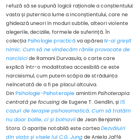
refuză să se supună logicii raționale a conștientului:
vasta și puternica lume a inconștientului, care ne
ghidează uneori în moduri subtile, alteori violente
alegerile, deciziile, formele de suferință. În
colecția
Psihologie practică
va apărea
N-ai greșit
nimic. Cum să ne vindecăm rănile provocate de
narcisici
de Ramani Durvasula, o carte care
explică într-o modalitatea accesibilă ce este
narcisismul, cum putem scăpa de străduința
neîncetată de a fi pe placul altcuiva.
Din
Psihologie-Psihoterapie
amintim
Psihoterapia
centrată pe focusing
de Eugene T. Gendlin, și
15
cazuri de terapie psihosomatică. Cum să tratăm
nu doar bolile, ci și bolnavii
de Jean Benjamin
Stora. O apariție notabilă este cartea
Dezvăluiri
din viața și visele lui C.G. Jung
de Aniela Jaffé