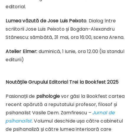
editorial.
Lumea văzută de Jose Luis Peixoto
. Dialog între
scriitorii Jose Luis Peixoto și Bogdan-Alexandru
Stănescu: sâmbătă, 31 mai, ora 16:00, scena Arena.
Atelier Elmer:
duminică, 1 iunie, ora 12.00 (la standul
editurii)
Noutățile Grupului Editorial Trei la Bookfest 2025
Pasionații de
psihologie
vor găsi la Bookfest cartea
recent apărută a reputatului profesor, filosof și
psihanalist Vasile Dem. Zamfirescu –
Jurnal de
psihanalist
. Volumul deschide ușa către cabinetul
de psihanaliză și către lumea interioară care