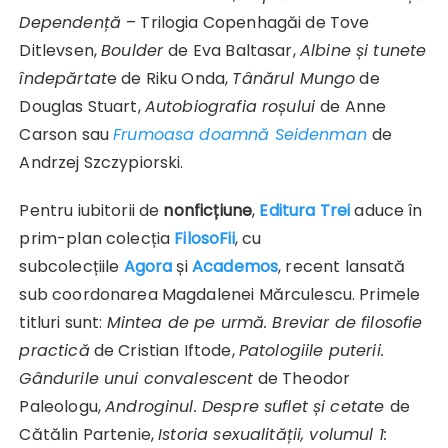
Dependență
– Trilogia Copenhagăi de Tove
Ditlevsen,
Boulder
de Eva Baltasar,
Albine și tunete
îndepărtat
e de Riku Onda,
Tânărul Mungo
de
Douglas Stuart,
Autobiografia roșului
de Anne
Carson sau
Frumoasa doamnă Seidenman
de
Andrzej Szczypiorski.
Pentru iubitorii de
nonficțiune
,
Editura Trei
aduce în
prim-plan colecția
FilosoFii
, cu
subcolecțiile
Agora
și
Academos
, recent lansată
sub coordonarea Magdalenei Mărculescu. Primele
titluri sunt:
Mintea de pe urmă. Breviar de filosofie
practică
de Cristian Iftode,
Patologiile puterii.
Gândurile unui convalescent
de Theodor
Paleologu,
Androginul. Despre suflet și cetate
de
Cătălin Partenie,
Istoria sexualității, volumul 1: