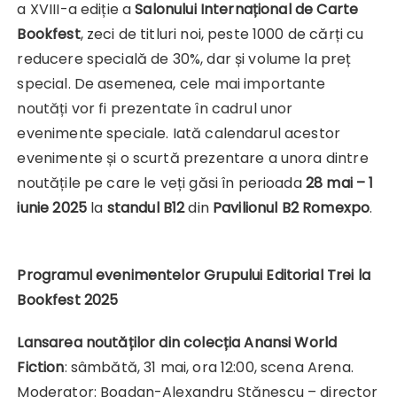
a XVIII-a ediție a
Salonului Internațional de Carte
Bookfest
, zeci de titluri noi, peste 1000 de cărți cu
reducere specială de 30%, dar și volume la preț
special. De asemenea, cele mai importante
noutăți vor fi prezentate în cadrul unor
evenimente speciale. Iată calendarul acestor
evenimente și o scurtă prezentare a unora dintre
noutățile pe care le veți găsi în perioada
28 mai – 1
iunie 2025
la
standul B12
din
Pavilionul B2 Romexpo
.
Programul evenimentelor Grupului Editorial Trei la
Bookfest 2025
Lansarea noutăților din colecția Anansi World
Fiction
: sâmbătă, 31 mai, ora 12:00, scena Arena.
Moderator: Bogdan-Alexandru Stănescu – director