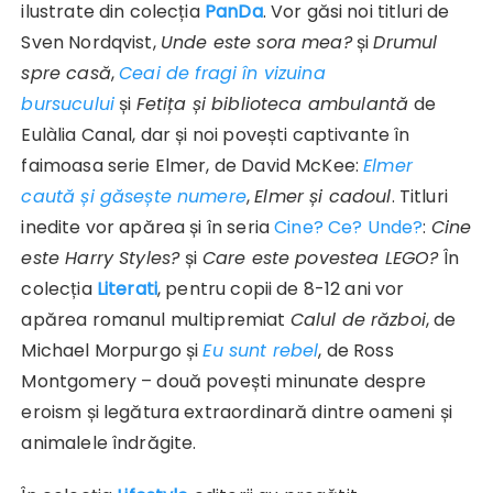
ilustrate din colecția
PanDa
. Vor găsi noi titluri de
Sven Nordqvist,
Unde este sora mea?
și
Drumul
spre casă
,
Ceai de fragi în vizuina
bursucului
și
Fetița și biblioteca ambulantă
de
Eulàlia Canal, dar și noi povești captivante în
faimoasa serie Elmer, de David McKee:
Elmer
caută și găsește numere
,
Elmer și cadoul
. Titluri
inedite vor apărea și în seria
Cine? Ce? Unde?
:
Cine
este Harry Styles?
și
Care este povestea LEGO?
În
colecția
Literati
, pentru copii de 8-12 ani vor
apărea romanul multipremiat
Calul de război
, de
Michael Morpurgo și
Eu sunt rebel
, de Ross
Montgomery – două povești minunate despre
eroism și legătura extraordinară dintre oameni și
animalele îndrăgite.