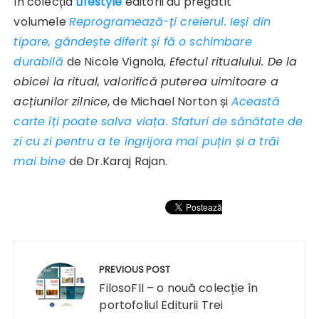
În colecția
Lifestyle
editorii au pregătit
volumele
Reprogramează-ți creierul. Ieși din
tipare, gândește diferit și fă o schimbare
durabilă
de Nicole Vignola,
Efectul ritualului. De la
obicei la ritual, valorifică puterea uimitoare a
acțiunilor zilnice
, de Michael Norton și
Această
carte îți poate salva viața. Sfaturi de sănătate de
zi cu zi pentru a te îngrijora mai puțin și a trăi
mai bine
de Dr.Karaj Rajan.
Navigare
în
PREVIOUS POST
articole
FilosoFII – o nouă colecție în
portofoliul Editurii Trei