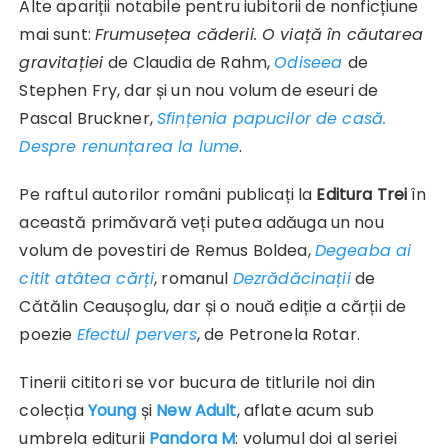
Alte apariții notabile pentru iubitorii de nonficțiune
mai sunt:
Frumusețea căderii. O viață în căutarea
gravitației
de Claudia de Rahm,
Odiseea
de
Stephen Fry, dar și un nou volum de eseuri de
Pascal Bruckner,
Sfințenia papucilor de casă.
Despre renunțarea la lume
.
Pe raftul autorilor români publicați la
Editura Trei
în
această primăvară veți putea adăuga un nou
volum de povestiri de Remus Boldea,
Degeaba ai
citit atâtea cărți
, romanul
Dezrădăcinații
de
Cătălin Ceaușoglu, dar și o nouă ediție a cărții de
poezie
Efectul pervers
, de Petronela Rotar.
Tinerii cititori se vor bucura de titlurile noi din
colecția
Young
și
New Adult
, aflate acum sub
umbrela editurii
Pandora M
: volumul doi al seriei