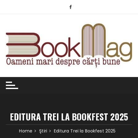
Skip
to
content
EDITURA TREI LA BOOKFEST 2025
Home
Ştiri
Editura Trei la Bookfest 2025