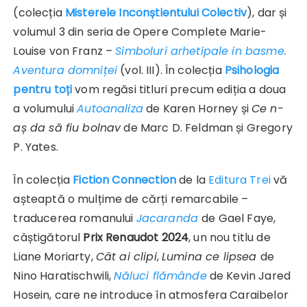
(colecția
Misterele Inconștientului Colectiv
), dar și
volumul 3 din seria de Opere Complete Marie-
Louise von Franz –
Simboluri arhetipale in basme.
Aventura domniței
(vol. III). În colecția
Psihologia
pentru toți
vom regăsi titluri precum ediția a doua
a volumului
Autoanaliza
de Karen Horney și
Ce n-
aș da să fiu bolnav
de Marc D. Feldman și Gregory
P. Yates.
În colecția
Fiction Connection
de la
Editura Trei
vă
așteaptă o mulțime de cărți remarcabile –
traducerea romanului
Jacaranda
de Gael Faye,
câștigătorul
Prix Renaudot 2024
, un nou titlu de
Liane Moriarty,
Cât ai clipi
,
Lumina ce lipsea
de
Nino Haratischwili,
Năluci flămânde
de Kevin Jared
Hosein, care ne introduce în atmosfera Caraibelor