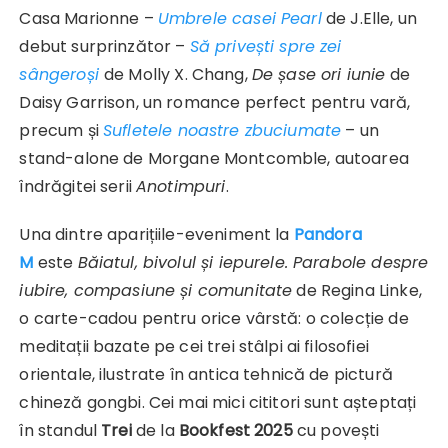
Casa Marionne –
Umbrele casei Pearl
de J.Elle, un
debut surprinzător –
Să privești spre zei
sângeroși
de Molly X. Chang,
De șase ori iunie
de
Daisy Garrison, un romance perfect pentru vară,
precum și
Sufletele noastre zbuciumate
– un
stand-alone de Morgane Montcomble, autoarea
îndrăgitei serii
Anotimpuri
.
Una dintre aparițiile-eveniment la
Pandora
M
este
Băiatul, bivolul și iepurele. Parabole despre
iubire, compasiune și comunitate
de Regina Linke,
o carte-cadou pentru orice vârstă: o colecție de
meditații bazate pe cei trei stâlpi ai filosofiei
orientale, ilustrate în antica tehnică de pictură
chineză gongbi. Cei mai mici cititori sunt așteptați
în standul
Trei
de la
Bookfest 2025
cu povești