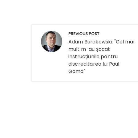
Navigare
PREVIOUS POST
în
Adam Burakowski: "Cel mai
mult m-au șocat
articole
instrucțiunile pentru
discreditarea lui Paul
Goma"