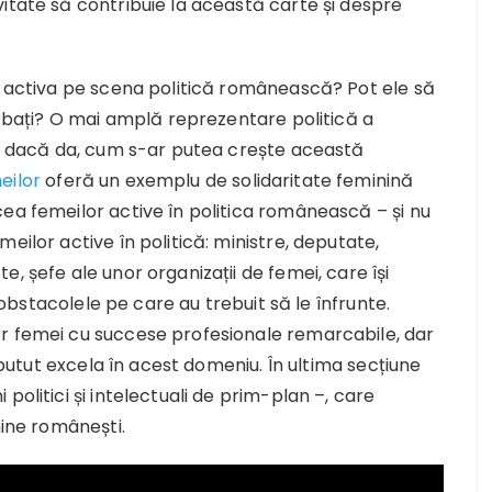
itate să contribuie la această carte și despre
 a activa pe scena politică românească? Pot ele să
bărbați? O mai amplă reprezentare politică a
iar dacă da, cum s-ar putea crește această
eilor
oferă un exemplu de solidaritate feminină
ea femeilor active în politica românească – și nu
eilor active în politică: ministre, deputate,
, șefe ale unor organizații de femei, care își
i obstacolele pe care au trebuit să le înfrunte.
or femei cu succese profesionale remarcabile, dar
i putut excela în acest domeniu. În ultima secțiune
politici și intelectuali de prim-plan –, care
nine românești.