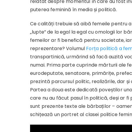
relatat despre momentul în care au fost inv
puterea feminină în media și politică.
Ce calități trebuie să aibă femeile pentru
„lupte” de la egal la egal cu omologii lor 
femeilor ar fi benefică pentru societate, 
reprezentare? Volumul
Forța politică a fem
transpartinică, urmărind să facă auzită voc
numai. Prima parte cuprinde mărturii ale fem
eurodeputate, senatoare, primărițe, prefecte
prezintă parcursul politic, realizările, dar ș
Partea a doua este dedicată poveștilor un
care nu au făcut pasul în politică, deși ar f
sunt prezente texte ale bărbaților – oameni 
schițează un portret al clasei politice femi