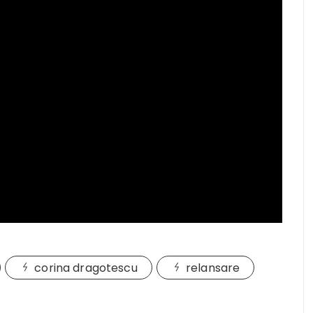
corina dragotescu
relansare