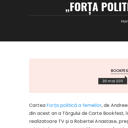
„FORȚA POLIT
Ho
BOOKFEST
30 mai 2011
Cartea
Forța politică a femeilor
, de Andree
din acest an a Târgului de Carte Bookfest, 
realizatoare TV și a Robertei Anastase, pre