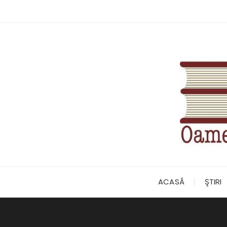
Skip
to
content
ACASĂ
ŞTIRI