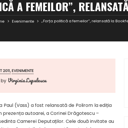
ICĂ A FEMEILOR”, RELANSAT
„Forța politică a femeilor”, relansată la Bookf
me
Evenimente
 2011
EVENIMENTE
Virginia Lupulescu
by
a Paul (Vass) a fost relansată de Polirom la ediția
în prezența autoarei, a Corinei Drăgotescu –
ședinta Camerei Deputaților. Cele două invitate au