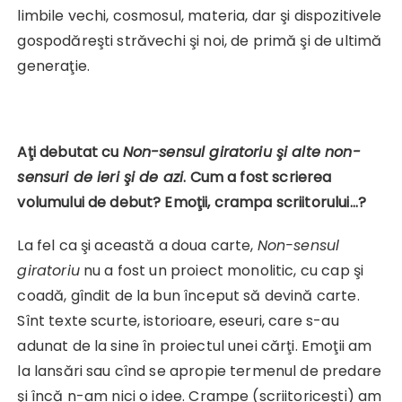
limbile vechi, cosmosul, materia, dar şi dispozitivele
gospodăreşti străvechi şi noi, de primă şi de ultimă
generaţie.
Aţi debutat cu
Non-sensul giratoriu şi alte non-
sensuri de ieri şi de azi
. Cum a fost scrierea
volumului de debut? Emoţii, crampa scriitorului…?
La fel ca şi această a doua carte,
Non-sensul
giratoriu
nu a fost un proiect monolitic, cu cap şi
coadă, gîndit de la bun început să devină carte.
Sînt texte scurte, istorioare, eseuri, care s-au
adunat de la sine în proiectul unei cărţi. Emoţii am
la lansări sau cînd se apropie termenul de predare
şi încă n-am nici o idee. Crampe (scriitoriceşti) am