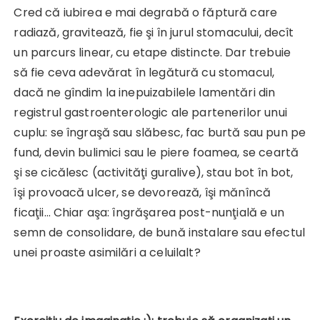
Cred că iubirea e mai degrabă o făptură care
radiază, gravitează, fie şi în jurul stomacului, decît
un parcurs linear, cu etape distincte. Dar trebuie
să fie ceva adevărat în legătură cu stomacul,
dacă ne gîndim la inepuizabilele lamentări din
registrul gastroenterologic ale partenerilor unui
cuplu: se îngraşă sau slăbesc, fac burtă sau pun pe
fund, devin bulimici sau le piere foamea, se ceartă
şi se cicălesc (activităţi guralive), stau bot în bot,
îşi provoacă ulcer, se devorează, îşi mănîncă
ficaţii… Chiar aşa: îngrăşarea post-nunţială e un
semn de consolidare, de bună instalare sau efectul
unei proaste asimilări a celuilalt?