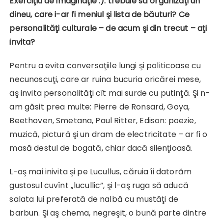
Exerciţiu de imaginaţie :): trebuie să organizaţi un
dineu, care i-ar fi meniul şi lista de băuturi? Ce
personalităţi culturale – de acum şi din trecut – aţi
invita?
Pentru a evita conversaţiile lungi şi politicoase cu
necunoscuţi, care ar ruina bucuria oricărei mese,
aş invita personalităţi cît mai surde cu putinţă. Şi n-
am găsit prea multe: Pierre de Ronsard, Goya,
Beethoven, Smetana, Paul Ritter, Edison: poezie,
muzică, pictură şi un dram de electricitate – ar fi o
masă destul de bogată, chiar dacă silenţioasă.
L-aş mai inivita şi pe Lucullus, căruia îi datorăm
gustosul cuvînt „lucullic”, şi l-aş ruga să aducă
salata lui preferată de nalbă cu mustăţi de
barbun. Şi aş chema, negreşit, o bună parte dintre