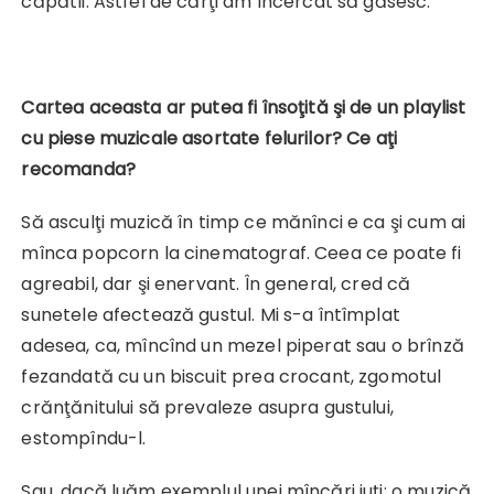
căpătîi. Astfel de cărţi am încercat să găsesc.
Cartea aceasta ar putea fi însoţită şi de un playlist
cu piese muzicale asortate felurilor? Ce aţi
recomanda?
Să asculţi muzică în timp ce mănînci e ca şi cum ai
mînca popcorn la cinematograf. Ceea ce poate fi
agreabil, dar şi enervant. În general, cred că
sunetele afectează gustul. Mi s-a întîmplat
adesea, ca, mîncînd un mezel piperat sau o brînză
fezandată cu un biscuit prea crocant, zgomotul
crănţănitului să prevaleze asupra gustului,
estompîndu-l.
Sau, dacă luăm exemplul unei mîncări iuţi: o muzică