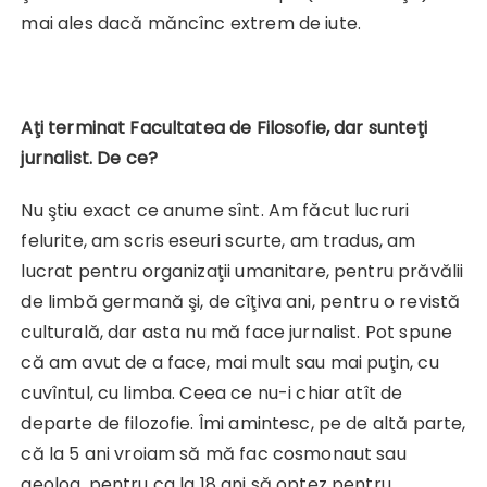
mai ales dacă măncînc extrem de iute.
Aţi terminat Facultatea de Filosofie, dar sunteţi
jurnalist. De ce?
Nu ştiu exact ce anume sînt. Am făcut lucruri
felurite, am scris eseuri scurte, am tradus, am
lucrat pentru organizaţii umanitare, pentru prăvălii
de limbă germană şi, de cîţiva ani, pentru o revistă
culturală, dar asta nu mă face jurnalist. Pot spune
că am avut de a face, mai mult sau mai puţin, cu
cuvîntul, cu limba. Ceea ce nu-i chiar atît de
departe de filozofie. Îmi amintesc, pe de altă parte,
că la 5 ani vroiam să mă fac cosmonaut sau
geolog, pentru ca la 18 ani să optez pentru