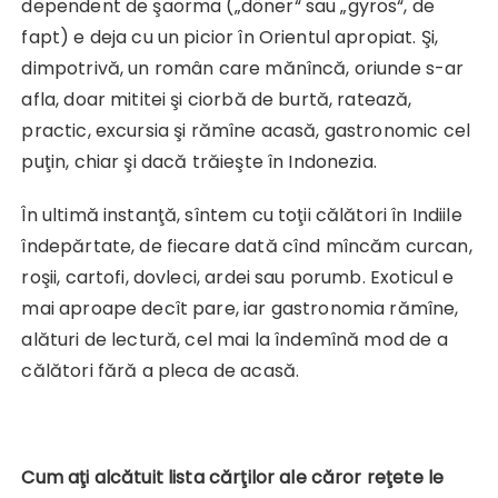
dependent de şaorma („döner“ sau „gyros“, de
fapt) e deja cu un picior în Orientul apropiat. Şi,
dimpotrivă, un român care mănîncă, oriunde s-ar
afla, doar mititei şi ciorbă de burtă, ratează,
practic, excursia şi rămîne acasă, gastronomic cel
puţin, chiar şi dacă trăieşte în Indonezia.
În ultimă instanţă, sîntem cu toţii călători în Indiile
îndepărtate, de fiecare dată cînd mîncăm curcan,
roşii, cartofi, dovleci, ardei sau porumb. Exoticul e
mai aproape decît pare, iar gastronomia rămîne,
alături de lectură, cel mai la îndemînă mod de a
călători fără a pleca de acasă.
Cum aţi alcătuit lista cărţilor ale căror reţete le