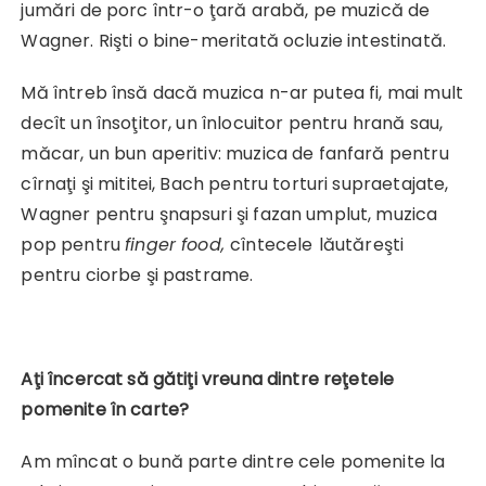
jumări de porc într-o ţară arabă, pe muzică de
Wagner. Rişti o bine-meritată ocluzie intestinată.
Mă întreb însă dacă muzica n-ar putea fi, mai mult
decît un însoţitor, un înlocuitor pentru hrană sau,
măcar, un bun aperitiv: muzica de fanfară pentru
cîrnaţi şi mititei, Bach pentru torturi supraetajate,
Wagner pentru şnapsuri şi fazan umplut, muzica
pop pentru
finger food,
cîntecele
lăutăreşti
pentru ciorbe şi pastrame.
Aţi încercat să gătiţi vreuna dintre reţetele
pomenite în carte?
Am mîncat o bună parte dintre cele pomenite la