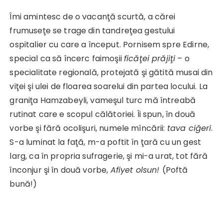
Îmi amintesc de o vacanţă scurtă, a cărei
frumuseţe se trage din tandreţea gestului
ospitalier cu care a început. Pornisem spre Edirne,
special ca să încerc faimoşii
ficăţei prăjiţi
– o
specialitate regională, protejată şi gătită musai din
viţei şi ulei de floarea soarelui din partea locului. La
graniţa Hamzabeyli, vameşul turc mă întreabă
rutinat care e scopul călătoriei. Îi spun, în două
vorbe şi fără ocolişuri, numele mîncării:
tava ciğeri
.
S-a luminat la faţă, m-a poftit în ţară cu un gest
larg, ca în propria sufragerie, şi mi-a urat, tot fără
înconjur şi în două vorbe,
Afiyet olsun!
(Poftă
bună!)