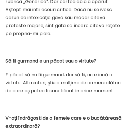
rubrica „Generice“. Dar cartea abia a apărut.
Aştept mai întîi ecouri critice. Dacă nu se ivesc
cazuri de intoxicaţie gavă sau măcar cîteva
proteste majore, sînt gata să încerc cîteva reţete
pe propria-mi piele.
Să fii gurmand e un păcat sau o virtute?
E păcat să nu fii gurmand, dar să fii, nu e încă o
virtute. Altminteri, ştiu o mulţime de oameni alături
de care aş putea fi sanctificat în orice moment.
V-aţi îndrăgosti de o femeie care e o bucătăreasă
extraordinară?