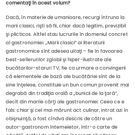
comentaţi în acest volum?
Dacă, în materie de umanioare, recurgi întruna la
marii clasici, rişti să fii, chiar dacă legitim, previzibil
şi plicticos. Altfel stau lucrurile în domeniul concret
al gastronomiei. „Marii clasici“ ai literaturii
gastronomice sînt adesea uitaţi – fie în favoarea
best-sellerurilor zglobii şi hiper-ilustrate ale
bucătarilor-staruri TV, fie ca urmare a convingerii
că elementele de bază ale bucătăriei sînt de la
sine înţelese, constituie un bun comun provenit mai
degrabă din tradiţia orală a „bunicii de la ţară“,
decît din marile cărţi ale gastronomiei. Ceea ce e
fals: chiar şi cel mai mărunt act culinar, intrat azi în
obişnuinţă, a fost cîndva descris de către un
autor-gastronom întemeietor, într-o carte de