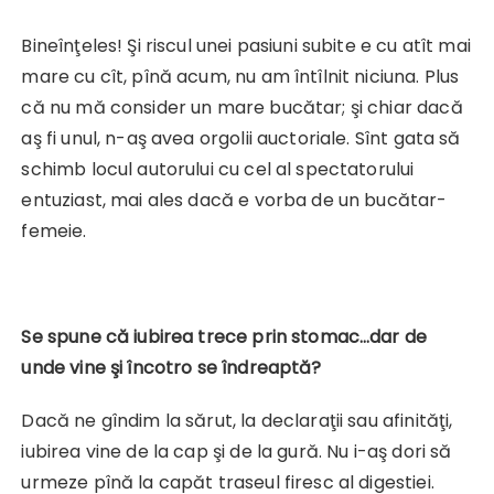
Bineînţeles! Şi riscul unei pasiuni subite e cu atît mai
mare cu cît, pînă acum, nu am întîlnit niciuna. Plus
că nu mă consider un mare bucătar; şi chiar dacă
aş fi unul, n-aş avea orgolii auctoriale. Sînt gata să
schimb locul autorului cu cel al spectatorului
entuziast, mai ales dacă e vorba de un bucătar-
femeie.
Se spune că iubirea trece prin stomac…dar de
unde vine şi încotro se îndreaptă?
Dacă ne gîndim la sărut, la declaraţii sau afinităţi,
iubirea vine de la cap şi de la gură. Nu i-aş dori să
urmeze pînă la capăt traseul firesc al digestiei.