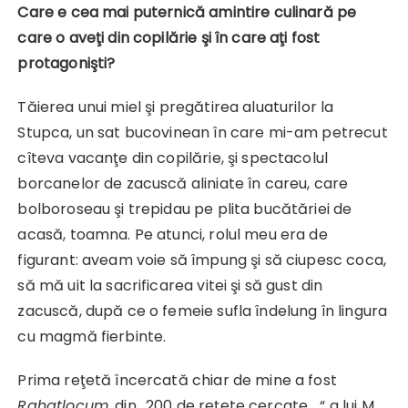
Care e cea mai puternică amintire culinară pe
care o aveţi din copilărie şi în care aţi fost
protagonişti?
Tăierea unui miel şi pregătirea aluaturilor la
Stupca, un sat bucovinean în care mi-am petrecut
cîteva vacanţe din copilărie, şi spectacolul
borcanelor de zacuscă aliniate în careu, care
bolboroseau şi trepidau pe plita bucătăriei de
acasă, toamna. Pe atunci, rolul meu era de
figurant: aveam voie să împung şi să ciupesc coca,
să mă uit la sacrificarea vitei şi să gust din
zacuscă, după ce o femeie sufla îndelung în lingura
cu magmă fierbinte.
Prima reţetă încercată chiar de mine a fost
Rahatlocum,
din „200 de reţete cercate… “ a lui M.