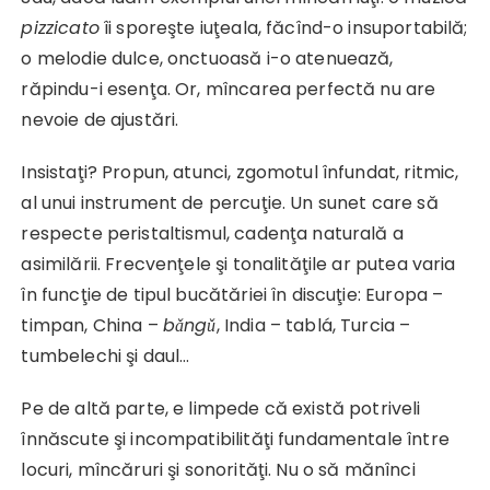
pizzicato
îi sporeşte iuţeala, făcînd-o insuportabilă;
o melodie dulce, onctuoasă i-o atenuează,
răpindu-i esenţa. Or, mîncarea perfectă nu are
nevoie de ajustări.
Insistaţi? Propun, atunci, zgomotul înfundat, ritmic,
al unui instrument de percuţie. Un sunet care să
respecte peristaltismul, cadenţa naturală a
asimilării. Frecvenţele şi tonalităţile ar putea varia
în funcţie de tipul bucătăriei în discuţie: Europa –
timpan, China –
bǎngǔ
, India – tablá, Turcia –
tumbelechi şi daul…
Pe de altă parte, e limpede că există potriveli
înnăscute şi incompatibilităţi fundamentale între
locuri, mîncăruri şi sonorităţi. Nu o să mănînci