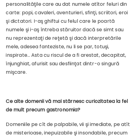
personalităţile care au dat numele atîtor feluri din
carte: popi, cavaleri, aventurieri, sfinţi, scriitori, eroi
şi dictatori. I-aş ghiftui cu felul care le poartă
numele şi i-aş întreba stăruitor dacă se simt sau
nu reprezentaţi de reţetă şi dacă interpretările
mele, adesea fanteziste, nu li se par, totuşi,
inspirate… Asta cu riscul de a fi arestat, decapitat,
înjunghiat, afurisit sau desfiinţat dintr-o singură
mişcare.
Ce alte domenii vă mai stârnesc curiozitatea la fel
de mult precum gastronomia?
Domeniile pe cît de palpabile, vii şi imediate, pe atît
de misterioase, inepuizabile şi insondabile, precum