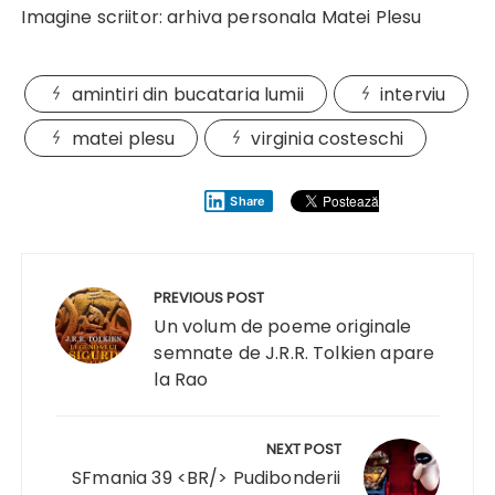
Imagine scriitor: arhiva personala Matei Plesu
amintiri din bucataria lumii
interviu
matei plesu
virginia costeschi
Share
Navigare
în
PREVIOUS POST
articole
Un volum de poeme originale
semnate de J.R.R. Tolkien apare
la Rao
NEXT POST
SFmania 39 <BR/> Pudibonderii