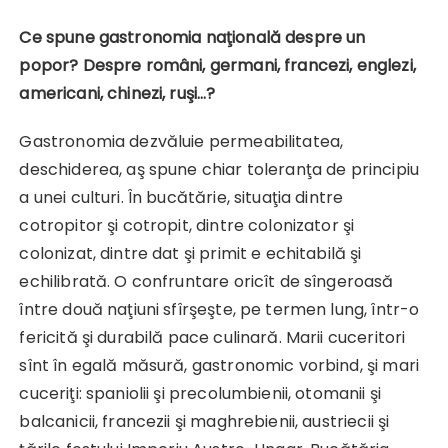
Ce spune gastronomia naţională despre un
popor? Despre români, germani, francezi, englezi,
americani, chinezi, ruşi…?
Gastronomia dezvăluie permeabilitatea,
deschiderea, aş spune chiar toleranţa de principiu
a unei culturi. În bucătărie, situaţia dintre
cotropitor şi cotropit, dintre colonizator şi
colonizat, dintre dat şi primit e echitabilă şi
echilibrată. O confruntare oricît de sîngeroasă
între două naţiuni sfîrşeşte, pe termen lung, într-o
fericită şi durabilă pace culinară. Marii cuceritori
sînt în egală măsură, gastronomic vorbind, şi mari
cuceriţi: spaniolii şi precolumbienii, otomanii şi
balcanicii, francezii şi maghrebienii, austriecii şi