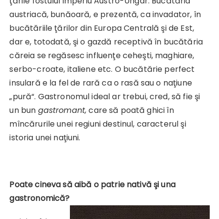
ţările fostului Imperiu Austro-Ungar. Bucătăria
austriacă, bunăoară, e prezentă, ca invadator, în
bucătăriile ţărilor din Europa Centrală şi de Est,
dar e, totodată, şi o gazdă receptivă în bucătăria
căreia se regăsesc influenţe ceheşti, maghiare,
serbo-croate, italiene etc. O bucătărie perfect
insulară e la fel de rară ca o rasă sau o naţiune
„pură“. Gastronomul ideal ar trebui, cred, să fie şi
un bun
gastromant,
care să poată ghici în
mîncărurile unei regiuni destinul, caracterul şi
istoria unei naţiuni.
Poate cineva să aibă o patrie nativă şi una
gastronomică?