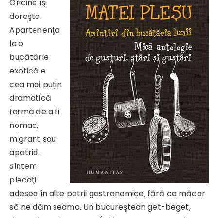
Oricine îşi
doreşte.
Apartenenţa
la o
bucătărie
exotică e
cea mai puţin
dramatică
formă de a fi
nomad,
migrant sau
apatrid.
Sîntem
plecaţi
adesea în alte patrii gastronomice, fără ca măcar
să ne dăm seama. Un bucureştean get-beget,