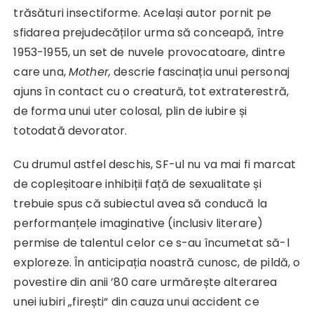
trăsături insectiforme. Același autor pornit pe
sfidarea prejudecăților urma să conceapă, între
1953-1955, un set de nuvele provocatoare, dintre
care una,
Mother,
descrie fascinația unui personaj
ajuns în contact cu o creatură, tot extraterestră,
de forma unui uter colosal, plin de iubire și
totodată devorator.
Cu drumul astfel deschis, SF-ul nu va mai fi marcat
de copleșitoare inhibiții față de sexualitate și
trebuie spus că subiectul avea să conducă la
performanțele imaginative (inclusiv literare)
permise de talentul celor ce s-au încumetat să-l
exploreze. În anticipația noastră cunosc, de pildă, o
povestire din anii ’80 care urmărește alterarea
unei iubiri „firești“ din cauza unui accident ce