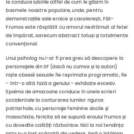
le conduce iubirile altfel de cum le găsim în
basmele noastre populare, unde, pentru
demonstrațiile sale eroice și cavalerești, Făt-
Frumos este răsplătit cu amorul nedrămuit al fetei
de împărat, oarecum abstract totuși și totalmente
convențional.
Unui psiholog nu i-ar fi prea greu să descopere la
personajele din SF (dacă nu cumva și la autori)
niște obsesii sexuale fie reprimate programatic, fie
– într-o altă fază a genului – exhibate excesiv.
Spaima de amazoane conduce în unele scrieri
occidentale la conturarea lumilor riguros
patriarhale, cu personaje feminine docile și
masochiste, fericite să se supună eroului frumos și
cu dovedite calități războinice. Nici la noi tendința
asta n-a fost scăpată din vedere, însă o întâlnim