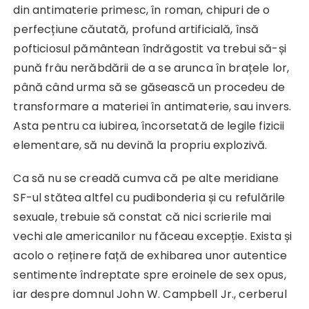
din antimaterie primesc, în roman, chipuri de o
perfecțiune căutată, profund artificială, însă
pofticiosul pământean îndrăgostit va trebui să-și
pună frâu nerăbdării de a se arunca în brațele lor,
până când urma să se găsească un procedeu de
transformare a materiei în antimaterie, sau invers.
Asta pentru ca iubirea, încorsetată de legile fizicii
elementare, să nu devină la propriu explozivă.
Ca să nu se creadă cumva că pe alte meridiane
SF-ul stătea altfel cu pudibonderia și cu refulările
sexuale, trebuie să constat că nici scrierile mai
vechi ale americanilor nu făceau excepție. Exista și
acolo o reținere față de exhibarea unor autentice
sentimente îndreptate spre eroinele de sex opus,
iar despre domnul John W. Campbell Jr., cerberul