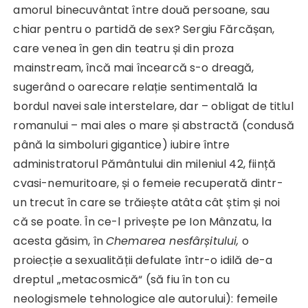
amorul binecuvântat între două persoane, sau
chiar pentru o partidă de sex? Sergiu Fărcășan,
care venea în gen din teatru și din proza
mainstream, încă mai încearcă s-o dreagă,
sugerând o oarecare relație sentimentală la
bordul navei sale interstelare, dar – obligat de titlul
romanului – mai ales o mare și abstractă (condusă
până la simboluri gigantice) iubire între
administratorul Pământului din mileniul 42, ființă
cvasi-nemuritoare, și o femeie recuperată dintr-
un trecut în care se trăiește atâta cât știm și noi
că se poate. În ce-l privește pe Ion Mânzatu, la
acesta găsim, în
Chemarea nesfârșitului,
o
proiecție a sexualității defulate într-o idilă de-a
dreptul „metacosmică“ (să fiu în ton cu
neologismele tehnologice ale autorului): femeile