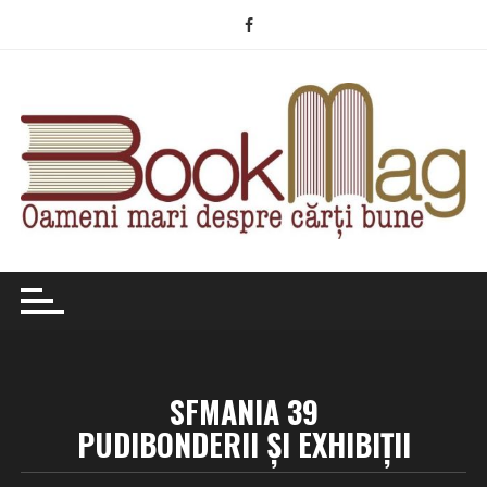
Skip
to
content
SFMANIA 39
PUDIBONDERII ŞI EXHIBIŢII