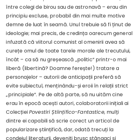
între colegi de birou sau de astronavă – erau din
principiu excluse, probabil din mai multe motive
demne de luat în seamă. Unul trebuie să fi ținut de
ideologie; mai precis, de credința oarecum general
infuzată că viitorul comunist al omenirii avea să
curețe omul de toate tarele morale ale trecutului,
încât – ca să nu greșească „politic“ printr-o mai
liberă (libertină? Doamne ferește!) tratare a
personajelor – autorii de anticipații preferă să
evite subiectul, menținându-și eroii în relații strict
„principiale“. Pe de altă parte, să nu uităm cine
erau în epocă acești autori, colaboratorii inițiali ai
Colecției
Povestiri Științifico-Fantastice,
mulți
dintre ei capabili să scrie corect un articol de
popularizare științifică, dar, odată trecuți la
condeiul literaturii, deveniți brusc stângaci și