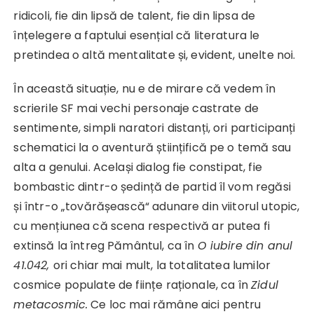
ridicoli, fie din lipsă de talent, fie din lipsa de
înțelegere a faptului esențial că literatura le
pretindea o altă mentalitate și, evident, unelte noi.
În această situație, nu e de mirare că vedem în
scrierile SF mai vechi personaje castrate de
sentimente, simpli naratori distanți, ori participanți
schematici la o aventură științifică pe o temă sau
alta a genului. Același dialog fie constipat, fie
bombastic dintr-o ședință de partid îl vom regăsi
și într-o „tovărășească“ adunare din viitorul utopic,
cu mențiunea că scena respectivă ar putea fi
extinsă la întreg Pământul, ca în
O iubire din anul
41.042,
ori chiar mai mult, la totalitatea lumilor
cosmice populate de ființe raționale, ca în
Zidul
metacosmic.
Ce loc mai rămâne aici pentru