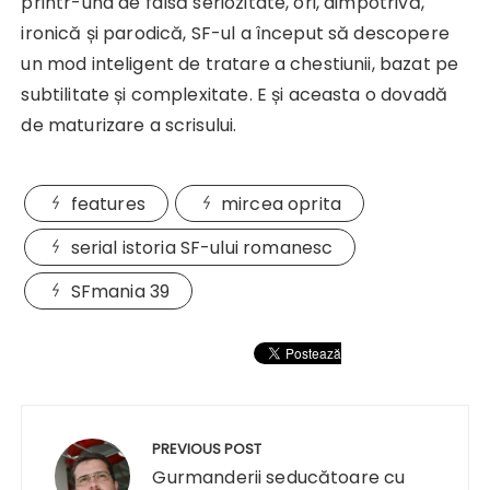
printr-una de falsă seriozitate, ori, dimpotrivă,
ironică și parodică, SF-ul a început să descopere
un mod inteligent de tratare a chestiunii, bazat pe
subtilitate și complexitate. E și aceasta o dovadă
de maturizare a scrisului.
features
mircea oprita
serial istoria SF-ului romanesc
SFmania 39
Navigare
în
PREVIOUS POST
articole
Gurmanderii seducătoare cu