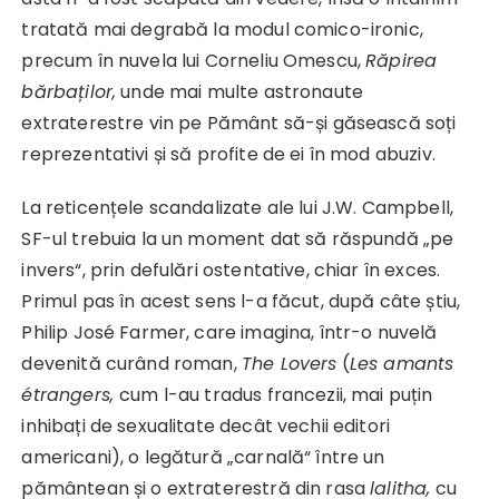
tratată mai degrabă la modul comico-ironic,
precum în nuvela lui Corneliu Omescu,
Răpirea
bărbaților,
unde mai multe astronaute
extraterestre vin pe Pământ să-și găsească soți
reprezentativi și să profite de ei în mod abuziv.
La reticențele scandalizate ale lui J.W. Campbell,
SF-ul trebuia la un moment dat să răspundă „pe
invers“, prin defulări ostentative, chiar în exces.
Primul pas în acest sens l-a făcut, după câte știu,
Philip José Farmer, care imagina, într-o nuvelă
devenită curând roman,
The Lovers
(
Les amants
étrangers,
cum l-au tradus francezii, mai puțin
inhibați de sexualitate decât vechii editori
americani), o legătură „carnală“ între un
pământean și o extraterestră din rasa
lalitha,
cu