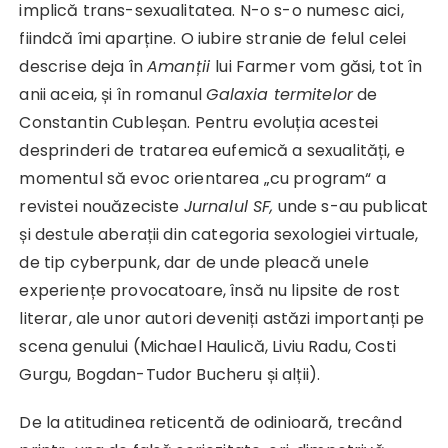
implică trans-sexualitatea. N-o s-o numesc aici,
fiindcă îmi aparține. O iubire stranie de felul celei
descrise deja în
Amanții
lui Farmer vom găsi, tot în
anii aceia, și în romanul
Galaxia termitelor
de
Constantin Cubleșan. Pentru evoluția acestei
desprinderi de tratarea eufemică a sexualități, e
momentul să evoc orientarea „cu program“ a
revistei nouăzeciste
Jurnalul SF,
unde s-au publicat
și destule aberații din categoria sexologiei virtuale,
de tip cyberpunk, dar de unde pleacă unele
experiențe provocatoare, însă nu lipsite de rost
literar, ale unor autori deveniți astăzi importanți pe
scena genului (Michael Haulică, Liviu Radu, Costi
Gurgu, Bogdan-Tudor Bucheru și alții).
De la atitudinea reticentă de odinioară, trecând