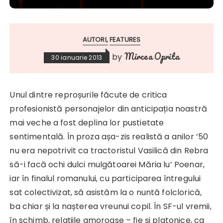
AUTORI
FEATURES
Mircea Oprita
by
30 ianuarie 2013
Unul dintre reproșurile făcute de critica
profesionistă personajelor din anticipația noastră
mai veche a fost deplina lor pustietate
sentimentală. În proza așa-zis realistă a anilor ’50
nu era nepotrivit ca tractoristul Vasilică din Rebra
să-i facă ochi dulci mulgătoarei Măria lu’ Poenar,
iar în finalul romanului, cu participarea întregului
sat colectivizat, să asistăm la o nuntă folclorică,
ba chiar și la nașterea vreunui copil. În SF-ul vremii,
în schimb, relațiile amoroase – fie și platonice, ca