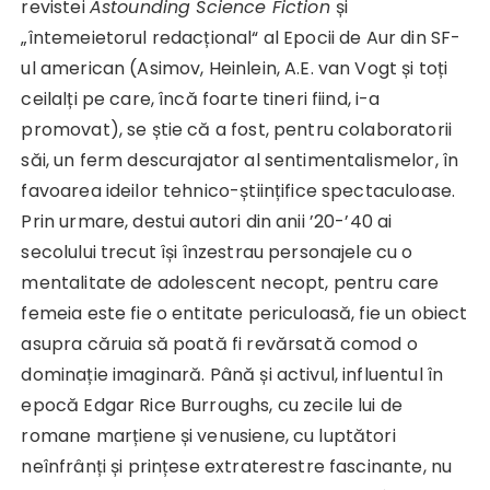
revistei
Astounding Science Fiction
și
„întemeietorul redacțional“ al Epocii de Aur din SF-
ul american (Asimov, Heinlein, A.E. van Vogt și toți
ceilalți pe care, încă foarte tineri fiind, i-a
promovat), se știe că a fost, pentru colaboratorii
săi, un ferm descurajator al sentimentalismelor, în
favoarea ideilor tehnico-științifice spectaculoase.
Prin urmare, destui autori din anii ’20-’40 ai
secolului trecut își înzestrau personajele cu o
mentalitate de adolescent necopt, pentru care
femeia este fie o entitate periculoasă, fie un obiect
asupra căruia să poată fi revărsată comod o
dominație imaginară. Până și activul, influentul în
epocă Edgar Rice Burroughs, cu zecile lui de
romane marțiene și venusiene, cu luptători
neînfrânți și prințese extraterestre fascinante, nu