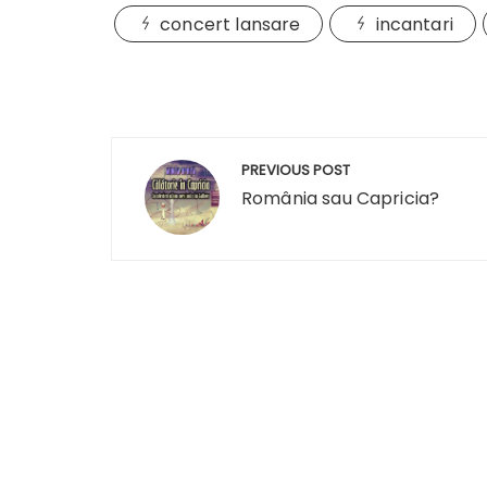
concert lansare
incantari
Navigare
PREVIOUS POST
în
România sau Capricia?
articole