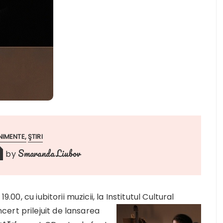
NIMENTE
ŞTIRI
Smaranda Liubov
by
.00, cu iubitorii muzicii, la Institutul Cultural
ert prilejuit de lansar
ea