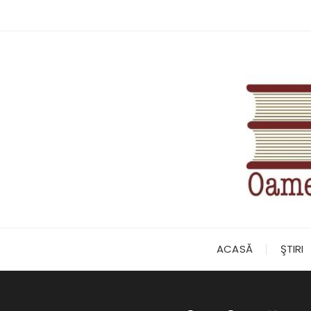
Skip
to
content
ACASĂ
ŞTIRI