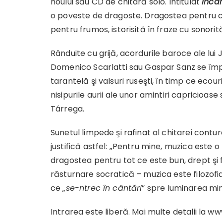
noului său CD de chitară solo. Intitulat
Încân
o poveste de dragoste. Dragostea pentru c
pentru frumos, istorisită în fraze cu sonorită
Rânduite cu grijă, acordurile baroce ale lu
Domenico Scarlatti sau Gaspar Sanz se împ
tarantelă şi valsuri ruseşti, în timp ce ecou
nisipurile aurii ale unor amintiri capricioa
Tárrega.
Sunetul limpede şi rafinat al chitarei contu
justifică astfel: „Pentru mine, muzica este 
dragostea pentru tot ce este bun, drept şi
răsturnare socratică – muzica este filozofia ce
ce „
se-ntrec în cântări
” spre luminarea minţi
Intrarea este liberă. Mai multe detalii la 