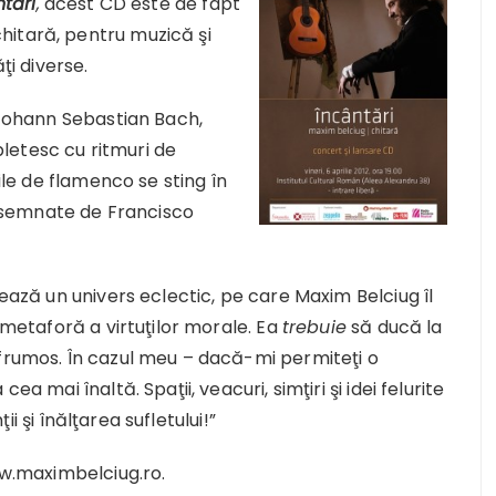
tări
,
acest CD este de fapt
hitară, pentru muzică şi
ţi diverse.
i Johann Sebastian Bach,
letesc cu ritmuri de
rile de flamenco se sting în
se semnate de Francisco
rează un univers eclectic, pe care Maxim Belciug îl
o metaforă a virtuţilor morale. Ea
trebuie
să ducă la
 frumos. În cazul meu – dacă-mi permiteţi o
a mai înaltă. Spaţii, veacuri, simţiri şi idei felurite
i şi înălţarea sufletului!”
www.maximbelciug.ro.