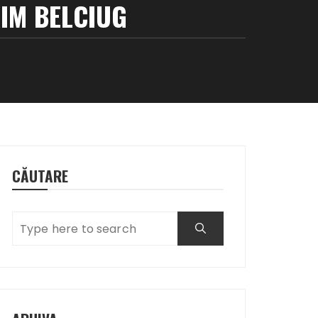
IM BELCIUG
CĂUTARE