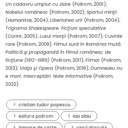
Un cadavru umplut cu ziare
(Polirom, 2001);
Nobelul românesc
(Polirom, 2002);
Sportul minţii
(Humanitas, 2004);
Libertatea urii
(Polirom, 2004);
Trigrama Shakespeare. Ficţiuni speculative
(Corint, 2005);
Luxul morţii
(Polirom, 2007);
Cuvinte
rare
(Polirom, 2009);
Filmul surd în România mută.
Politică şi propagandă în filmul românesc de
ficţiune (1912-1989)
(Polirom, 2011);
Filmar
(Polirom,
2013);
Viaţa şi Opera
(Polirom, 2016),
Dumnezeu nu
e mort. Interceptări. Note informative
(Polirom,
2022).
cristian tudor popescu
esitura polirom
iasi sibiu
lansare de carte
rasul dracului