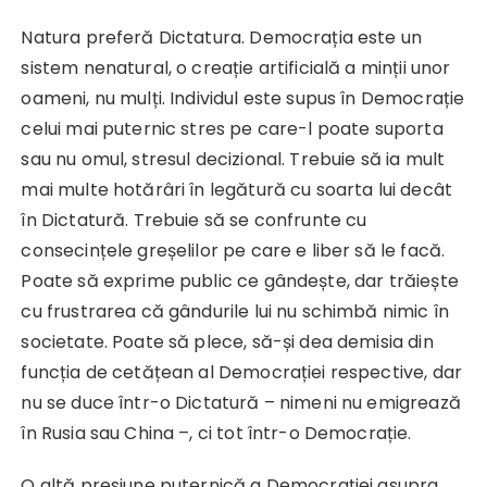
Natura preferă Dictatura. Democrația este un
sistem nenatural, o creație artificială a minții unor
oameni, nu mulți. Individul este supus în Democrație
celui mai puternic stres pe care-l poate suporta
sau nu omul, stresul decizional. Trebuie să ia mult
mai multe hotărâri în legătură cu soarta lui decât
în Dictatură. Trebuie să se confrunte cu
consecințele greșelilor pe care e liber să le facă.
Poate să exprime public ce gândește, dar trăiește
cu frustrarea că gândurile lui nu schimbă nimic în
societate. Poate să plece, să-și dea demisia din
funcția de cetățean al Democrației respective, dar
nu se duce într-o Dictatură – nimeni nu emigrează
în Rusia sau China –, ci tot într-o Democrație.
O altă presiune puternică a Democrației asupra