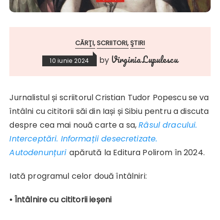
CĂRŢI
SCRIITORI
ŞTIRI
Virginia Lupulescu
by
10 iunie 2024
Jurnalistul și scriitorul Cristian Tudor Popescu se va
întâlni cu cititorii săi din Iași și Sibiu pentru a discuta
despre cea mai nouă carte a sa,
Râsul dracului.
Interceptări. Informații desecretizate.
Autodenunțuri
apărută la Editura Polirom în 2024.
Iată programul celor două întâlniri:
• Întâlnire cu cititorii ieșeni