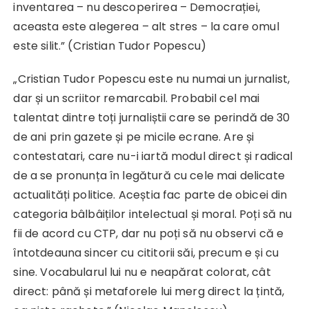
inventarea – nu descoperirea – Democrației,
aceasta este alegerea – alt stres – la care omul
este silit.” (Cristian Tudor Popescu)
„Cristian Tudor Popescu este nu numai un jurnalist,
dar și un scriitor remarcabil. Probabil cel mai
talentat dintre toți jurnaliștii care se perindă de 30
de ani prin gazete și pe micile ecrane. Are și
contestatari, care nu-i iartă modul direct și radical
de a se pronunța în legătură cu cele mai delicate
actualități politice. Aceștia fac parte de obicei din
categoria bâlbâiților intelectual și moral. Poți să nu
fii de acord cu CTP, dar nu poți să nu observi că e
întotdeauna sincer cu cititorii săi, precum e și cu
sine. Vocabularul lui nu e neapărat colorat, cât
direct: până și metaforele lui merg direct la țintă,