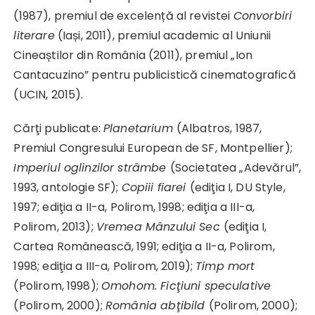
(1987), premiul de excelență al revistei
Convorbiri
literare
(Iași, 2011), premiul academic al Uniunii
Cineaștilor din România (2011), premiul „Ion
Cantacuzino” pentru publicistică cinematografică
(UCIN, 2015).
Cărţi publicate:
Planetarium
(Albatros, 1987,
Premiul Congresului European de SF, Montpellier);
Imperiul oglinzilor strâmbe
(Societatea „Adevărul”,
1993, antologie SF);
Copiii fiarei
(ediţia I, DU Style,
1997; ediţia a II-a, Polirom, 1998; ediţia a III-a,
Polirom, 2013);
Vremea Mânzului Sec
(ediţia I,
Cartea Românească, 1991; ediţia a II-a, Polirom,
1998; ediţia a III-a, Polirom, 2019);
Timp mort
(Polirom, 1998);
Omohom. Ficţiuni speculative
(Polirom, 2000);
România abţibild
(Polirom, 2000);