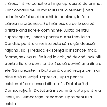
trăiesc într-o condiție a ființei apropiată de animal.
Sunt conduși de un mascul (sau o femelă) Alfa,
aflat în vârful unei ierarhii de neclintit, în fața
căreia nu crâcnesc. Se hrănesc cu ce le scuipă
printre dinți fiarele dominante. Luptă pentru
supraviețuire, fiecare pentru el sau familia sa.
Condiția pentru a rezista este să nu gândească
rațional, să-și reducă existența la instincte, frică,
foame, sex. Să nu fie luați la ochi, să devină invizibili
pentru fiarele dominante. Sau să devină una dintre
ele. Să nu existe. În Dictatură, ca să reziști, cel mai
bine e să nu exiști. Expresia „Lupta pentru
existență” are sensuri diferite în Dictatură și
Democrație. În Dictatură înseamnă lupta pentru a
viețui, în Democrație înseamnă lupta pentru a
exista.