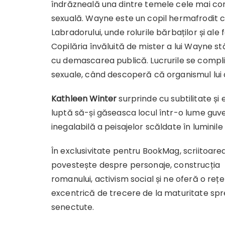
îndrăzneală una dintre temele cele mai co
sexuală. Wayne este un copil hermafrodit c
Labradorului, unde rolurile bărbaților și ale 
Copilăria învăluită de mister a lui Wayne st
cu demascarea publică. Lucrurile se complic
sexuale, când descoperă că organismul lui 
Kathleen Winter
surprinde cu subtilitate și
luptă să-și găseasca locul într-o lume guve
inegalabilă a peisajelor scăldate în luminile
În exclusivitate pentru BookMag, scriitoare
povestește despre personaje, construcția
romanului, activism social și ne oferă o reț
excentrică de trecere de la maturitate spr
senectute.