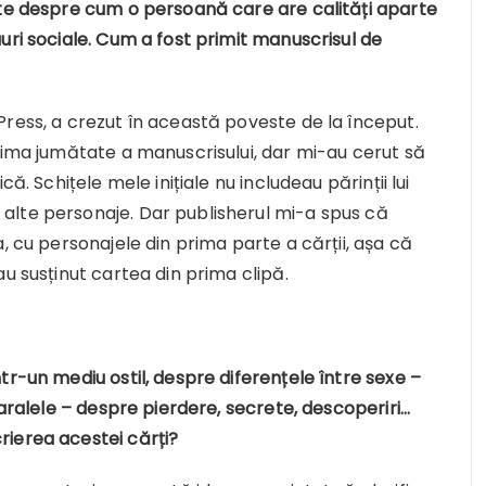
rte despre cum o persoană care are calități aparte
uri sociale. Cum a fost primit manuscrisul de
ress, a crezut în această poveste de la început.
rima jumătate a manuscrisului, dar mi-au cerut să
ă. Schițele mele inițiale nu includeau părinții lui
alte personaje. Dar publisherul mi-a spus că
, cu personajele din prima parte a cărții, așa că
u susținut cartea din prima clipă.
tr-un mediu ostil, despre diferențele între sexe –
paralele – despre pierdere, secrete, descoperiri…
ierea acestei cărți?