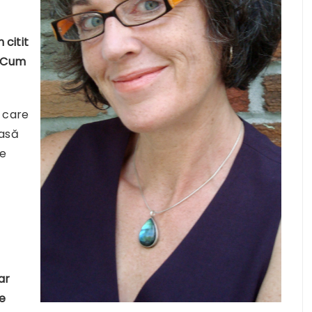
 citit
. Cum
 care
oasă
de
ar
ce