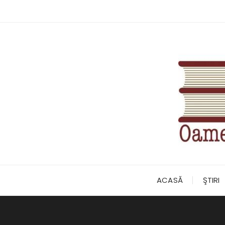
Skip
to
content
ACASĂ
ŞTIRI