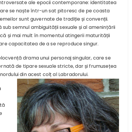
ntroversate ale epocii contemporane: identitatea
are se naște într-un sat pitoresc de pe coasta
femeilor sunt guvernate de tradiție și convenții.
ă sub semnul ambiguității sexuale și al amenințării
ă și mai mult în momentul atingerii maturității
are capacitatea de a se reproduce singur.
 elocvență drama unui personaj singular, care se
rnată de tipare sexuale stricte, dar și frumusețea
 nordului din acest colț al Labradorului.
a
etă
e