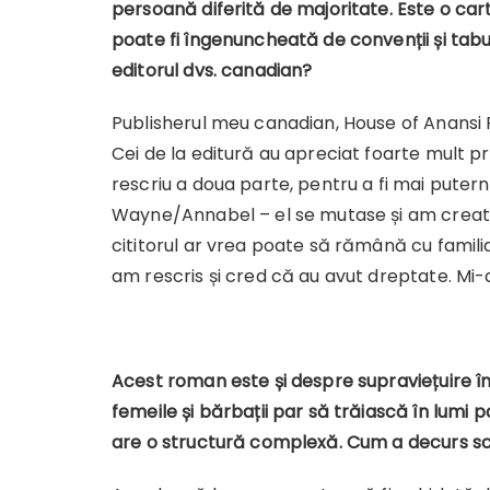
persoană diferită de majoritate. Este o ca
poate fi îngenuncheată de convenții și tabu
editorul dvs. canadian?
Publisherul meu canadian, House of Anansi P
Cei de la editură au apreciat foarte mult p
rescriu a doua parte, pentru a fi mai puternic
Wayne/Annabel – el se mutase și am creat 
cititorul ar vrea poate să rămână cu familia
am rescris și cred că au avut dreptate. Mi-a
Acest roman este și despre supraviețuire în
femeile și bărbații par să trăiască în lumi 
are o structură complexă. Cum a decurs scr