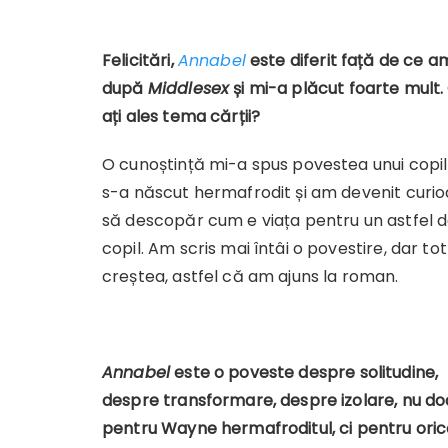
Felici
tări,
Annabel
este diferit față de ce am
după
Middlesex
și mi-a plăcut foarte mult
ați ales tema cărții?
O cunoștință mi-a spus povestea unui copil
s-a născut hermafrodit și am devenit curi
să descopăr cum e viața pentru un astfel 
copil. Am scris mai întâi o povestire, dar tot
creștea, astfel că am ajuns la roman.
Annabel
este o poveste despre solitudine,
despre transformare, despre izolare, nu do
pentru Wayne hermafroditul, ci pentru ori