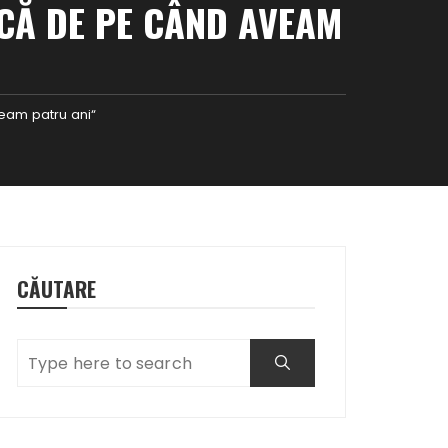
CĂ DE PE CÂND AVEAM
eam patru ani“
CĂUTARE