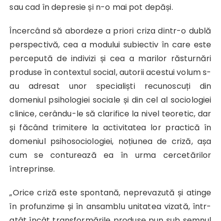
sau cad în depresie și n-o mai pot depăși.
Încercând să abordeze a priori criza dintr-o dublă
perspectivă, cea a modului subiectiv în care este
percepută de indivizi și cea a marilor răsturnări
produse în contextul social, autorii acestui volum s-
au adresat unor specialiști recunoscuți din
domeniul psihologiei sociale și din cel al sociologiei
clinice, cerându-le să clarifice la nivel teoretic, dar
și făcând trimitere la activitatea lor practică în
domeniul psihosociologiei, noțiunea de criză, așa
cum se conturează ea în urma cercetărilor
întreprinse.
„Orice criză este spontană, neprevazută și atinge
în profunzime și în ansamblu unitatea vizată, într-
atât încât transformările produse pun sub semnul