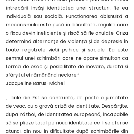
întrebării însăși identitatea unei structuri, fie ea
individuală sau socială. Funcționarea obișnuită a
mecanismului este pusă în dificultate, regulile care
o fixau devin ineficiente și riscă să fie anulate. Criza
determină alternanțe de violență și de depresie în
toate registrele vieții psihice și sociale. Ea este
semnul unei schimbări care ne apare simultan ca
formă de eșec și posibilitate de inovare, durata și
sfârșitul ei rămânând neclare.”
Jacqueline Barus-Michel
„Țările din Est se confruntă, de peste o jumătate
de veac, cu o gravă criză de identitate. Despărțite,
după război, de identitatea europeană, incapabile
să se plieze total pe noua identitate ce li se oferise
atunci, din nou în dificultate după schimbările din