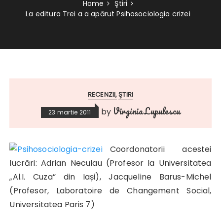
Home
Ştiri
La editura Trei a a apărut Psihosociologia crizei
RECENZII
ŞTIRI
Virginia Lupulescu
by
23 martie 2011
Coordonatorii acestei
lucrări: Adrian Neculau (Profesor la Universitatea
„Al.I. Cuza” din Iași), Jacqueline Barus-Michel
(Profesor, Laboratoire de Changement Social,
Universitatea Paris 7)