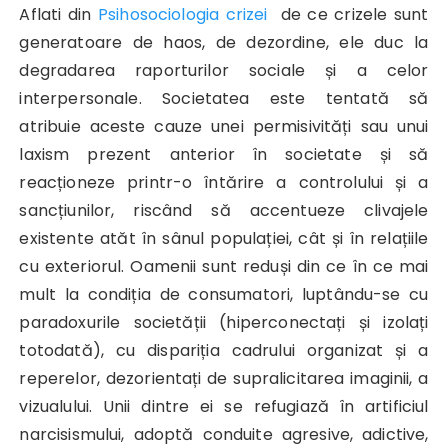
Aflati din
Psihosociologia crizei
de ce crizele sunt
generatoare de haos, de dezordine, ele duc la
degradarea raporturilor sociale și a celor
interpersonale. Societatea este tentată să
atribuie aceste cauze unei permisivități sau unui
laxism prezent anterior în societate și să
reacționeze printr-o întărire a controlului și a
sancțiunilor, riscând să accentueze clivajele
existente atăt în sânul populației, cât și în relațiile
cu exteriorul. Oamenii sunt reduși din ce în ce mai
mult la condiția de consumatori, luptându-se cu
paradoxurile societății (hiperconectați și izolați
totodată), cu dispariția cadrului organizat și a
reperelor, dezorientați de supralicitarea imaginii, a
vizualului. Unii dintre ei se refugiază în artificiul
narcisismului, adoptă conduite agresive, adictive,