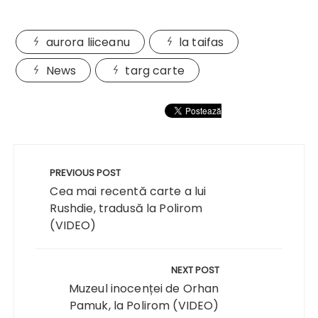
aurora liiceanu
la taifas
News
targ carte
Navigare
în
PREVIOUS POST
articole
Cea mai recentă carte a lui
Rushdie, tradusă la Polirom
(VIDEO)
NEXT POST
Muzeul inocenței de Orhan
Pamuk, la Polirom (VIDEO)