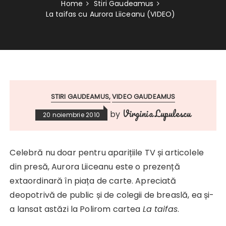
Home
Stiri Gaudeamus
La taifas cu Aurora Liiceanu (VIDEO)
STIRI GAUDEAMUS
VIDEO GAUDEAMUS
Virginia Lupulescu
by
20 noiembrie 2010
Celebră nu doar pentru aparițiile TV și articolele
din presă, Aurora Liiceanu este o prezență
extaordinară în piața de carte. Apreciată
deopotrivă de public și de colegii de breaslă, ea și-
a lansat astăzi la Polirom cartea
La taifas
.