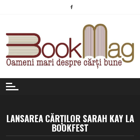
Skip
to
content
LANSAREA CĂRȚILOR SARAH KAY LA
BOOKFEST