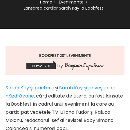
Home
Evenimente
Lansarea cărților Sarah Kay la Bookfest
BOOKFEST 2011
EVENIMENTE
Virginia Lupulescu
by
30 mai 2011
Sarah Kay şi prietenii
şi
Sarah Kay şi poveştile ei
năzdrăvane
, cărți editate de Litera, au fost lansate
la Bookfest în cadrul unui eveniment la care au
participat vedetele TV Iuliana Tudor și Raluca
Moianu, redactorul-șef al revistei Baby Simona
Calancea și numeroși copii.