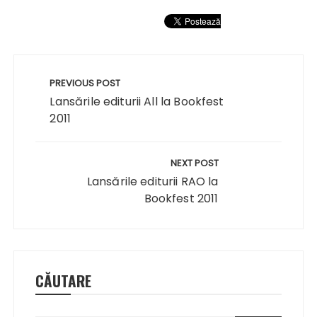
Navigare
în
PREVIOUS POST
articole
Lansările editurii All la Bookfest
2011
NEXT POST
Lansările editurii RAO la
Bookfest 2011
CĂUTARE