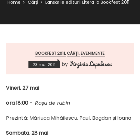
Home
Cărţi
Lansările editurii Litera la Bookfest 2011
BOOKFEST 2011
CĂRŢI
EVENIMENTE
Virginia Lupulescu
by
23 mai 2011
Vineri, 27 mai
ora 18:00
–
Roșu de rubin
Prezintă: Măriuca Mihăilescu, Paul, Bogdan și Ioana
Sambata, 28 mai