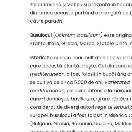
zeilor Krishna și Vishnu și prezentă în fiec
din lumea aceasta purtând o crenguță de bu
către paradis.
Busuiocul
(
Ocimum basilicum)
este originar
Franța, Italia, Grecia, Maroc, Statele Unite, A
Istoric:
Se cunosc mai mult de 60 de varietăţi
care această plantă creşte. Cel din zona 
mediteranean,
a fost folosit în bucătăria 
se cultiva de circa 5.000 de ani.
Varietatea 
mediteranean
, mirosind intens a lămâie, ia
care-l defineşte,
basilicum
, îşi are rădăci
considerat de diverşi autori
rege al ierburi
Europei, busuiocul a fost folosit în Biserica
(Bulgaria, Grecia, România, Ucraina, Moldova
procesiunile de cult religios pentru sfinţirea a