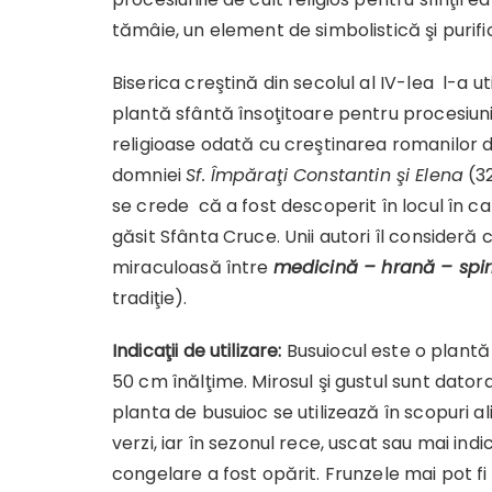
tămâie, un element de simbolistică şi purif
Biserica creştină din secolul al IV-lea l-a ut
plantă sfântă însoţitoare pentru procesiuni
religioase odată cu creştinarea romanilor d
domniei
Sf. Împăraţi Constantin şi Elena
(32
se crede că a fost descoperit în locul în c
găsit Sfânta Cruce. Unii autori îl consideră
miraculoasă între
medicină – hrană – spir
tradiţie).
Indicaţii de utilizare:
Busuiocul este o plantă
50 cm înălţime. Mirosul şi gustul sunt datora
planta de busuioc se utilizează în scopuri a
verzi, iar în sezonul rece, uscat sau mai ind
congelare a fost opărit. Frunzele mai pot 