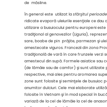
de măsline.
În general este utilizat la
sfârşitul perioad
ridicate evaporă uleiurile esenţiale ce dau
utilizare a busuiocului pentru europeni es
tradiţional al genovezilor (Liguria), repreze
sare, boabe de pin prăjite, parmezan şi ulei
amestecate viguros. Francezii din zona P
tradiţională de vară în care frunzele verzi su
amestecul din supă. Formele asiatice sau ce
(de lămâie sau de camfor) şi sunt utilizate p
respective, mai ales pentru aromarea supelo
zone sunt folosite şi seminţele de busuioc 
anumitor dulciuri. Cele mai elaborate utiliz
folosite în Vietnam şi în mod special în buc
variază de la cel de lămâie la cel de anason ş