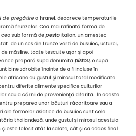
ei de pregătire
a hranei, deoarece temperaturile
 aromă frunzelor. Cea mai rafinată formă de
te cea sub formă de
pesto
italian, un amestec
ntat de un sos din frunze verzi de busuioc, usturoi,
 de măsline, toate tescuite uşor şi apoi
rovence prepară supa denumită
pistou
, o supă
nt bine zdrobite înainte de a fi incluse în
le africane au gustul şi mirosul total modificate
entru diferite alimente specifice culturilor
r sau a cărnii de provenienţă diferită. În aceste
pentru preparea unor băuturi răcoritoare sau a
ări ale formelor asiatice de busuioc sunt cele
ătăria thailandeză, unde gustul şi mirosul acestuia
i este folosit atât la salate, cât şi ca adaos final