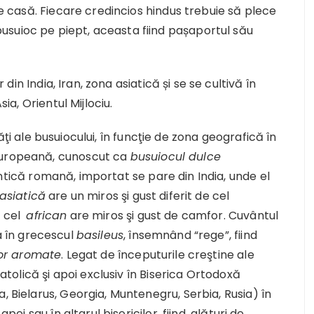
are casă. Fiecare credincios hindus trebuie să plece
suioc pe piept, aceasta fiind pașaportul său
 din India, Iran, zona asiatică și se se cultivă în
sia, Orientul Mijlociu.
 ale busuiocului, în funcţie de zona geografică în
europeană, cunoscut ca
busuiocul dulce
antică romană, importat se pare din India, unde el
asiatică
are un miros şi gust diferit de cel
r cel
african
are miros şi gust de camfor. Cuvântul
na în grecescul
basileus
, însemnând “rege”, fiind
lor aromate
. Legat de începuturile creştine ale
 Catolică şi apoi exclusiv în Biserica Ortodoxă
, Bielarus, Georgia, Muntenegru, Serbia, Rusia) în
pei sau în altarul bisericilor, fiind, alături de