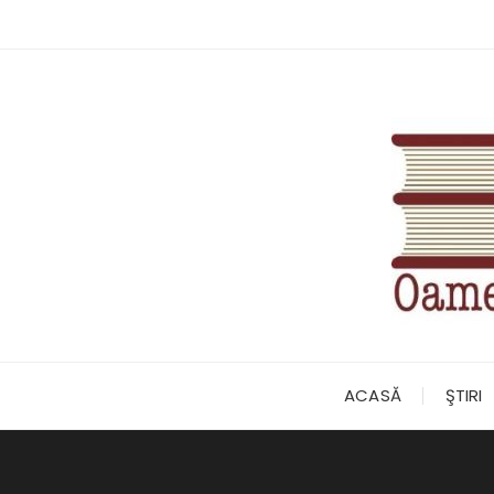
Skip
to
content
ACASĂ
ŞTIRI