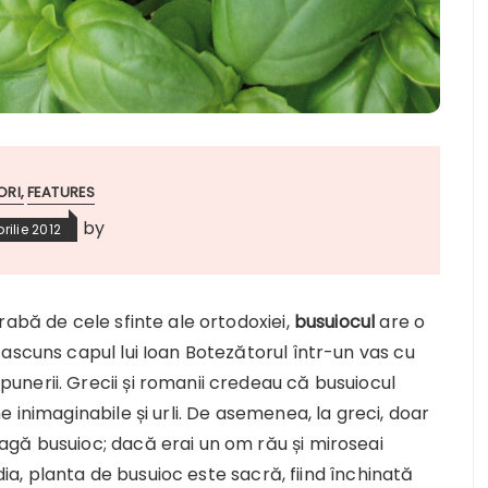
ORI
FEATURES
by
prilie 2012
rabă de cele sfinte ale ortodoxiei,
busuiocul
are o
ascuns capul lui Ioan Botezătorul într-un vas cu
nerii. Grecii și romanii credeau că busuiocul
 inimaginabile și urli. De asemenea, la greci, doar
gă busuioc; dacă erai un om rău și miroseai
ndia, planta de busuioc este sacră, fiind închinată