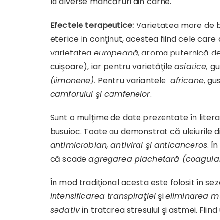
la diverse mâncăruri din carne.
Efectele terapeutice:
Varietatea mare de bu
eterice în conţinut, acestea fiind cele care 
varietatea
europeană
, aroma puternică d
cuişoare), iar pentru varietăţile
asiatice,
gu
(limonene).
Pentru variantele
africane
, gu
camforului şi camfenelor
.
Sunt o mulţime de date prezentate în literatu
busuioc. Toate au demonstrat că uleiurile d
antimicrobian, antiviral şi anticanceros
. Î
că scade
agregarea plachetară (coagula
În mod tradiţional acesta este folosit în se
intensificarea transpiraţiei
şi
eliminarea m
sedativ
în tratarea stresului şi astmei. Fiin