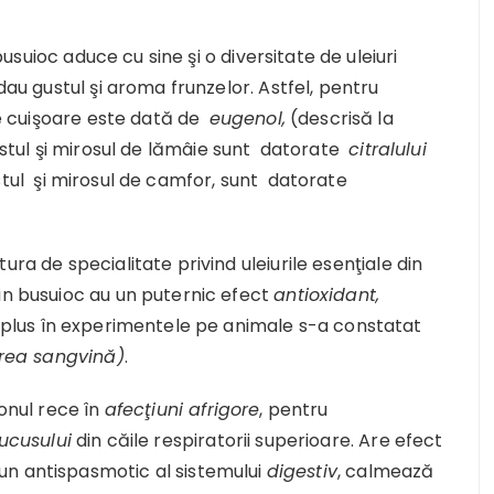
suioc aduce cu sine şi o diversitate de uleiuri
dau gustul şi aroma frunzelor. Astfel, pentru
e cuişoare este dată de
eugenol,
(descrisă la
stul şi mirosul de lămâie sunt datorate
citralului
stul şi mirosul de camfor, sunt datorate
ra de specialitate privind uleiurile esenţiale din
in busuioc au un puternic efect
antioxidant,
n plus în experimentele pe animale s-a constatat
rea sangvină)
.
zonul rece în
afecţiuni afrigore
, pentru
ucusului
din căile respiratorii superioare. Are efect
d un antispasmotic al sistemului
digestiv
, calmează