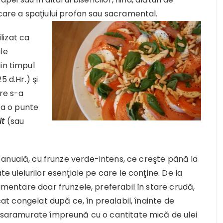
icare a spaţiului profan sau sacramental.
ilizat ca
le
in timpul
5 d.Hr.) şi
are s-a
 ca o punte
it
(sau
 anuală, cu frunze verde-intens, ce creşte până la
te uleiurilor esenţiale pe care le conţine. De la
limentare doar frunzele, preferabil în stare crudă,
icat congelat după ce, în prealabil, înainte de
fi saramurate împreună cu o cantitate mică de ulei