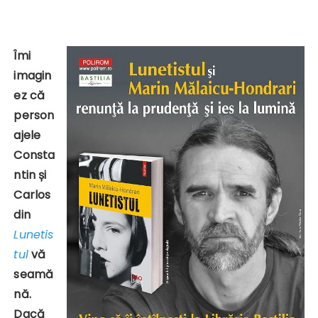
Îmi
imagin
ez că
person
ajele
Consta
ntin și
Carlos
din
Lunetis
tul
vă
seamă
nă.
Dacă