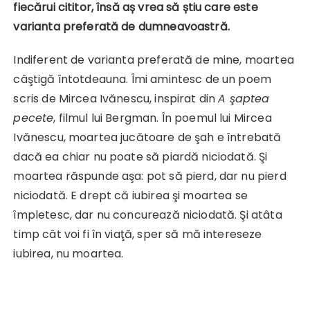
fiecărui cititor, însă aș vrea să știu care este
varianta preferată de dumneavoastră.
Indiferent de varianta preferată de mine, moartea
câştigă întotdeauna. Îmi amintesc de un poem
scris de Mircea Ivănescu, inspirat din
A şaptea
pecete
, filmul lui Bergman. În poemul lui Mircea
Ivănescu, moartea jucătoare de şah e întrebată
dacă ea chiar nu poate să piardă niciodată. Şi
moartea răspunde aşa: pot să pierd, dar nu pierd
niciodată. E drept că iubirea şi moartea se
împletesc, dar nu concurează niciodată. Şi atâta
timp cât voi fi în viaţă, sper să mă intereseze
iubirea, nu moartea.