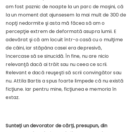
am fost paznic de noapte la un parc de maşini, că
la un moment dat ajunsesem la mai mult de 300 de
nopţi nedormite şi asta mă făcea să am o
percepţie extrem de deformată asupra lumii. E
adevărat şi că am locuit într-o casă cu o mulţime
de câini, iar stăpâna casei era depresivă,
încercase să se sinucidă. În fine, nu are nicio
relevanţă dacă ai trăit sau nu ceea ce scrii.
Relevant e dacă reuşeşti să scrii convingător sau
nu. Attila Bartis a spus foarte limpede că nu există
ficţiune. Iar pentru mine, ficţiunea e memoria în
extaz.
Sunteți un devorator de cărți, presupun, din