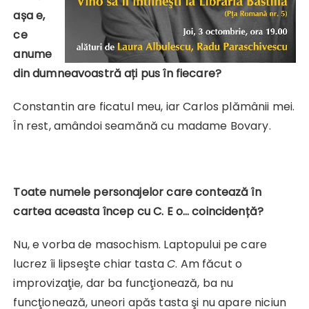
așa e,
ce
anume
din dumneavoastră ați pus în fiecare?
Constantin are ficatul meu, iar Carlos plămânii mei.
În rest, amândoi seamănă cu madame Bovary.
Toate numele personajelor care contează în
cartea aceasta încep cu C. E o… coincidență?
Nu, e vorba de masochism. Laptopului pe care
lucrez îi lipseşte chiar tasta
C
. Am făcut o
improvizaţie, dar ba funcţionează, ba nu
funcţionează, uneori apăs tasta şi nu apare niciun