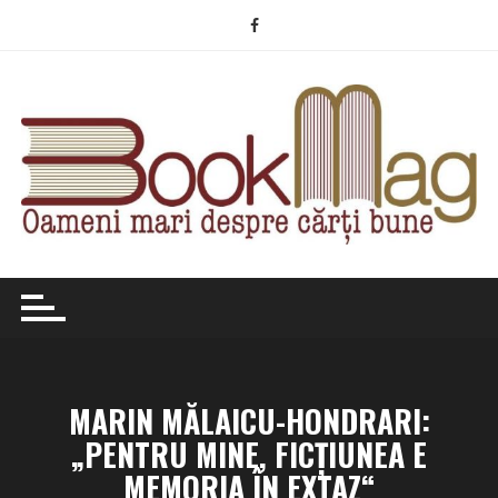
Skip
to
content
MARIN MĂLAICU-HONDRARI:
„PENTRU MINE, FICŢIUNEA E
MEMORIA ÎN EXTAZ“