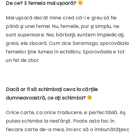
De ce? E femeia mai ușoară?
Mai uşoară decât mine cred că-i e greu să fie
până şi unei femei. Nu, femeile, pur şi simplu, ne
sunt superioare. Noi, bărbaţii, suntem împiedicaţi,
greoi, ele zboară. Cum zice Saramago, sporovăiala
femeilor ţine lumea în echilibru. Sporovăiala e tot
un fel de zbor.
Dacă ar fi să schimbați ceva la cărțile
dumneavoastră, ce ați schimba?
Orice carte, ca orice traducere, e perfectibilă. Aş
putea schimba la nesfârşit. Poate asta fac în
fiecare carte de-a mea, încerc să o îmbunătăţesc