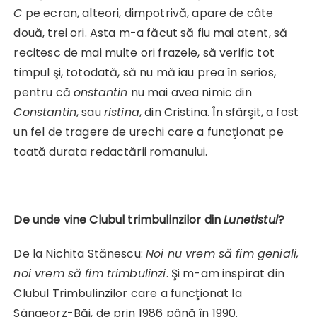
C
pe ecran, alteori, dimpotrivă, apare de câte
două, trei ori. Asta m-a făcut să fiu mai atent, să
recitesc de mai multe ori frazele, să verific tot
timpul şi, totodată, să nu mă iau prea în serios,
pentru că
onstantin
nu mai avea nimic din
Constantin
, sau
ristina
, din Cristina. În sfârşit, a fost
un fel de tragere de urechi care a funcţionat pe
toată durata redactării romanului.
De unde vine Clubul trimbulinzilor din
Lunetistul
?
De la Nichita Stănescu:
Noi nu vrem să fim geniali,
noi vrem să fim trimbulinzi
. Şi m-am inspirat din
Clubul Trimbulinzilor care a funcţionat la
Sângeorz-Băi, de prin 1986 până în 1990.