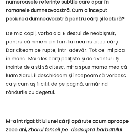
numeroasele referințe subtile care apar în
romanele dumneavoastră. Cum a început
pasiunea dumneavoastră pentru cărți și lectură?
De mic copil, vorba aia. E destul de neobişnuit,
pentru că nimeni din familia mea nu citea cărţi.
Dar citeam pe rupte, într-adevăr. Tot ce-mi pica
în mână. Mai ales cărţi poliţiste şi de aventuri. Şi
înainte de a şti să citesc, mi-a spus mama mea că
luam ziarul, îl deschideam şi începeam să vorbesc
ca şi cum aş fi citit de pe pagină, urmărind
rândurile cu degetul.
M-a intrigat titlul unei cărți apărute acum aproape
zece ani,
Zborul femeii pe deasupra barbatului
.