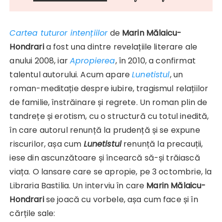
Cartea tuturor intențiilor
de
Marin Mălaicu-
Hondrari
a fost una dintre revelațiile literare ale
anului 2008, iar
Apropierea
, în 2010, a confirmat
talentul autorului. Acum apare
Lunetistul
, un
roman-meditație despre iubire, tragismul relațiilor
de familie, înstrăinare și regrete. Un roman plin de
tandrețe și erotism, cu o structură cu totul inedită,
în care autorul renunță la prudență și se expune
riscurilor, așa cum
Lunetistul
renunță la precauții,
iese din ascunzătoare și încearcă să-și trăiască
viața. O lansare care se apropie, pe 3 octombrie, la
Libraria Bastilia. Un interviu în care
Marin Mălaicu-
Hondrari
se joacă cu vorbele, așa cum face și în
cărțile sale: