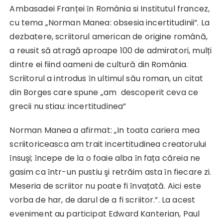
Ambasadei Franței ȋn România si Institutul francez,
cu tema „Norman Manea: obsesia incertitudinii”. La
dezbatere, scriitorul american de origine română,
a reusit să atragă aproape 100 de admiratori, mulți
dintre ei fiind oameni de cultură din România.
Scriitorul a introdus ȋn ultimul său roman, un citat
din Borges care spune „am descoperit ceva ce
grecii nu stiau: incertitudinea”
Norman Manea a afirmat: „In toata cariera mea
scriitoriceasca am trait incertitudinea creatorului
ȋnsuşi; ȋncepe de la o foaie alba ȋn fața căreia ne
gasim ca ȋntr-un pustiu şi retrăim asta ȋn fiecare zi.
Meseria de scriitor nu poate fi ȋnvațată. Aici este
vorba de har, de darul de a fi scriitor.”. La acest
eveniment au participat Edward Kanterian, Paul