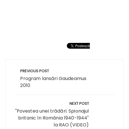
Navigare
în
PREVIOUS POST
articole
Program lansări Gaudeamus
2010
NEXT POST
"Povestea unei trădări. Spionajul
britanic în România 1940-1944"
la RAO (VIDEO)