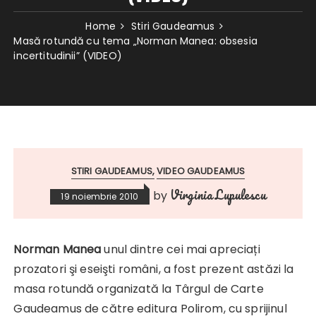
Home
Stiri Gaudeamus
Masă rotundă cu tema „Norman Manea: obsesia
incertitudinii” (VIDEO)
STIRI GAUDEAMUS
VIDEO GAUDEAMUS
Virginia Lupulescu
by
19 noiembrie 2010
Norman Manea
unul dintre cei mai apreciați
prozatori şi eseişti români, a fost prezent astăzi la
masa rotundă organizată la Târgul de Carte
Gaudeamus de către editura Polirom, cu sprijinul