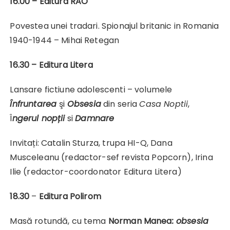
16.00 – Editura RAO
Povestea unei tradari. Spionajul britanic in Romania
1940-1944 – Mihai Retegan
16.30 – Editura Litera
Lansare fictiune adolescenti – volumele
Înfruntarea
şi
Obsesia
din seria
Cas
a
Noptii
,
Î
ngerul
nopții
si
Damnare
Invitați: Catalin Sturza, trupa HI-Q, Dana
Musceleanu (redactor-sef revista Popcorn), Irina
Ilie (redactor-coordonator Editura Litera)
18.30
–
Editura Polirom
Masă rotundă, cu tema
Norman Manea
: obsesia