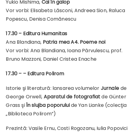
Yukio Mishima,
Cai
î
n galop
Vor vorbi: Elisabeta Lăsconi, Andreea Sion, Raluca
Popescu, Denisa Comănescu
17.30 – Editura Humanitas
Ana Blandiana,
Patria mea A4. Poeme noi
Vor vorbi: Ana Blandiana, Ioana Pârvulescu, prof.
Bruno Mazzoni, Daniel Cristea Enache
17.30
– –
Editura Polirom
Istorie şi literatură: lansarea volumelor
Jurnale
de
George Orwell,
Aparatul de fotografiat
de Günter
Grass şi
Î
n slujba poporului
de Yan Lianke (colecţia
„Biblioteca Polirom”)
Prezintă: Vasile Ernu, Costi Rogozanu, Iulia Popovici