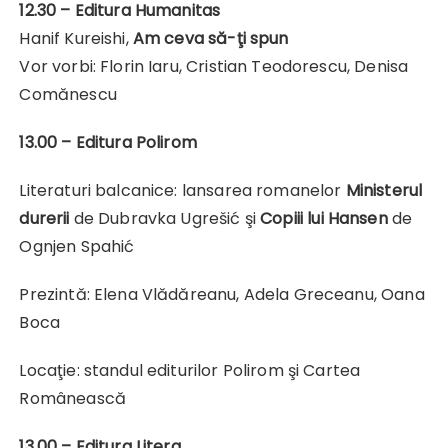
12.30
– Editura Humanitas
Hanif Kureishi,
Am ceva să-ţi spun
Vor vorbi: Florin Iaru, Cristian Teodorescu, Denisa
Comănescu
13.00 –
Editura Polirom
Literaturi balcanice: lansarea romanelor
Ministerul
durerii
de Dubravka Ugrešić şi
Copiii lui Hansen
de
Ognjen Spahić
Prezintă: Elena Vlădăreanu, Adela Greceanu, Oana
Boca
Locaţie: standul editurilor Polirom şi Cartea
Românească
13.00 – Editura Litera