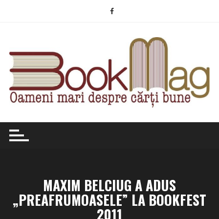
Skip
to
content
MAXIM BELCIUG A ADUS
„PREAFRUMOASELE” LA BOOKFEST
2011