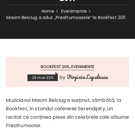
Home
Evenimente
Maxim Belciug a adus „Preafrumoasele” la Bookfest 2011
BOOKFEST 2011
EVENIMENTE
Virginia Lupulescu
by
29 mai 2011
Muzicianul Maxim Belciug a susținut, sâmbătă, la
Bookfest, în standul cafenelei Serendipity, un
recital ce conținea piese din celebrele sale albume
Preafrumoase
.