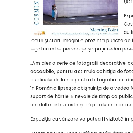
(st
Expo
Cos
au î
locuri şi stări. Imaginile prezintă puncte de
legături între personaje şi spaţii, redau pove
„Am ales o serie de fotografii decorative, car
accesibile, pentru a stimula achiziţia de fot
publicului de la noi pentru fotografia ca obi
în România lipseşte obişnuinţa de a vedea fo
suport de hârtie. E nevoie de timp ca public
celelalte arte, costă şi că producerea ei n
Expoziţia cu vânzare va putea fi vizitată în pe