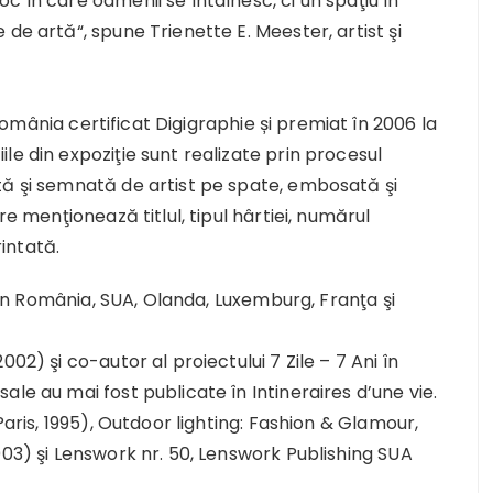
c în care oamenii se întâlnesc, ci un spaţiu în
de artă“, spune Trienette E. Meester, artist şi
omânia certificat Digigraphie și premiat în 2006 la
le din expoziţie sunt realizate prin procesul
tă şi semnată de artist pe spate, embosată şi
re menţionează titlul, tipul hârtiei, numărul
rintată.
 din România, SUA, Olanda, Luxemburg, Franţa şi
02) şi co-autor al proiectului 7 Zile – 7 Ani în
le au mai fost publicate în Intineraires d’une vie.
Paris, 1995), Outdoor lighting: Fashion & Glamour,
003) şi Lenswork nr. 50, Lenswork Publishing SUA