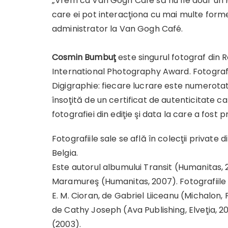
„Vrem ca Van Gogh Café să nu fie doar un lo
care ei pot interacţiona cu mai multe forme 
administrator la Van Gogh Café.
Cosmin Bumbuţ
este singurul fotograf din R
International Photography Award. Fotografii
Digigraphie: fiecare lucrare este numerota
însoţită de un certificat de autenticitate ca
fotografiei din ediţie şi data la care a fost p
Fotografiile sale se află în colecţii private
Belgia.
Este autorul albumului Transit (Humanitas, 20
Maramureş (Humanitas, 2007). Fotografiile sa
E. M. Cioran, de Gabriel Liiceanu (Michalon, 
de Cathy Joseph (Ava Publishing, Elveţia, 2
(2003).