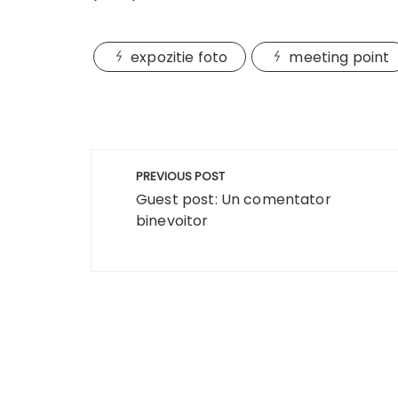
expozitie foto
meeting point
Navigare
PREVIOUS POST
în
Guest post: Un comentator
binevoitor
articole