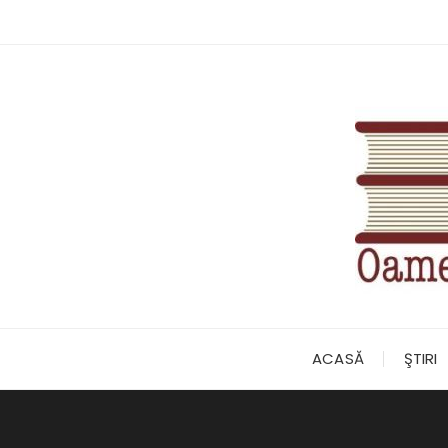
Skip
to
content
ACASĂ
ŞTIRI