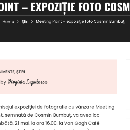
OINT – EXPOZIŢIE FOTO COS
Meeting Point – expoziţie foto Cosmin Bumbuţ
Home
Ştiri
NIMENTE
ŞTIRI
Virginia Lupulescu
by
nisajul expoziţiei de fotografie cu vânzare Meeting
nt, semnată de Cosmin Bumbuţ, va avea loc
bătă, 21 mai, la ora 16.00, la Van Gogh Café