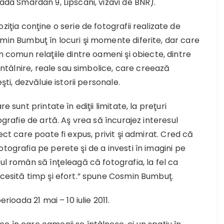
rada Smârdan 9, Lipscani, vizavi de BNR).
ziţia conţine o serie de fotografii realizate de
min Bumbuţ în locuri şi momente diferite, dar care
n comun relaţiile dintre oameni şi obiecte, dintre
 întâlnire, reale sau simbolice, care creează
şti, dezvăluie istorii personale.
e sunt printate în ediţii limitate, la preţuri
ografie de artă. Aş vrea să încurajez interesul
ect care poate fi expus, privit şi admirat. Cred că
tografia pe perete şi de a investi în imagini pe
ul român să înţeleagă că fotografia, la fel ca
ecesită timp şi efort.” spune Cosmin Bumbuţ.
rioada 21 mai – 10 iulie 2011.