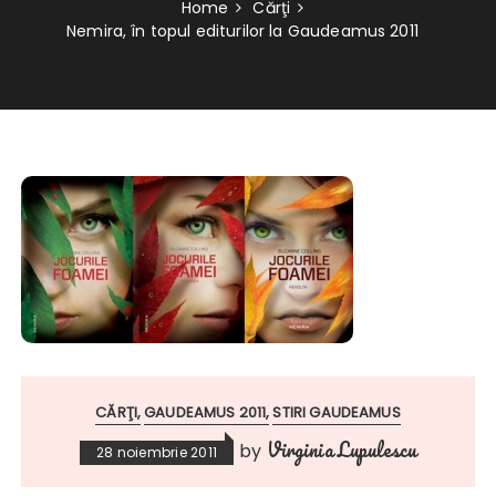
Home
Cărţi
Nemira, în topul editurilor la Gaudeamus 2011
CĂRŢI
GAUDEAMUS 2011
STIRI GAUDEAMUS
Virginia Lupulescu
by
28 noiembrie 2011