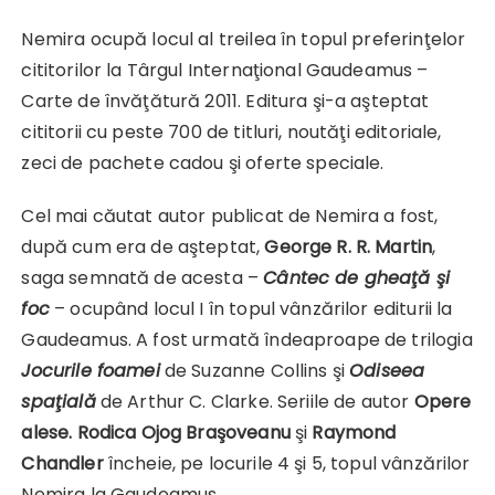
Nemira ocupă locul al treilea în topul preferinţelor
cititorilor la Târgul Internaţional Gaudeamus –
Carte de învăţătură 2011. Editura şi-a aşteptat
cititorii cu peste 700 de titluri, noutăţi editoriale,
zeci de pachete cadou şi oferte speciale.
Cel mai căutat autor publicat de Nemira a fost,
după cum era de aşteptat,
George R. R. Martin
,
saga semnată de acesta –
Cântec de gheaţă şi
foc
– ocupând locul I în topul vânzărilor editurii la
Gaudeamus. A fost urmată îndeaproape de trilogia
Jocurile foamei
de Suzanne Collins şi
Odiseea
spaţială
de Arthur C. Clarke. Seriile de autor
Opere
alese. Rodica Ojog Braşoveanu
şi
Raymond
Chandler
încheie, pe locurile 4 şi 5, topul vânzărilor
Nemira la Gaudeamus.