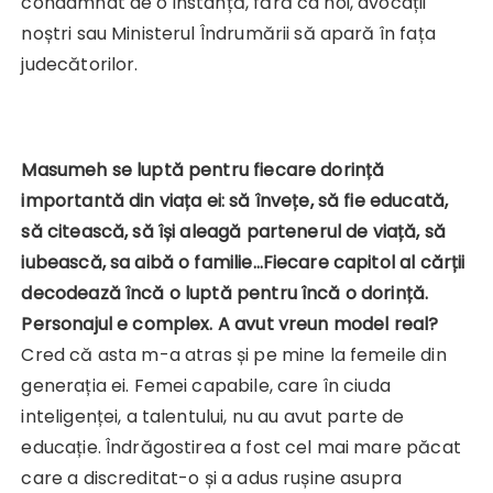
condamnat de o instanță, fără ca noi, avocații
noștri sau Ministerul Îndrumării să apară în fața
judecătorilor.
Masumeh se luptă pentru fiecare dorință
importantă din viața ei: să învețe, să fie educată,
să citească, să își aleagă partenerul de viață, să
iubească, sa aibă o familie…Fiecare capitol al cărții
decodează încă o luptă pentru încă o dorință.
Personajul e complex. A avut vreun model real?
Cred că asta m-a atras și pe mine la femeile din
generația ei. Femei capabile, care în ciuda
inteligenței, a talentului, nu au avut parte de
educație. Îndrăgostirea a fost cel mai mare păcat
care a discreditat-o și a adus rușine asupra