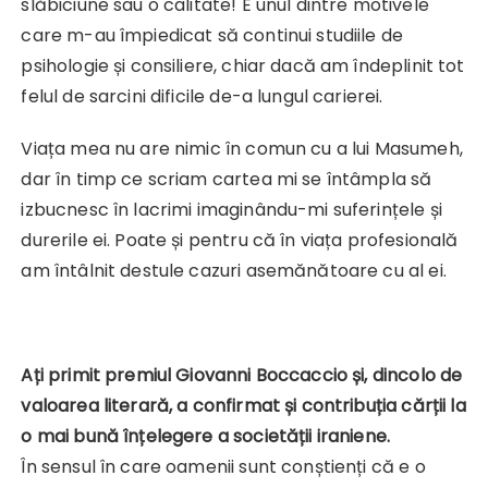
slăbiciune sau o calitate! E unul dintre motivele
care m-au împiedicat să continui studiile de
psihologie și consiliere, chiar dacă am îndeplinit tot
felul de sarcini dificile de-a lungul carierei.
Viața mea nu are nimic în comun cu a lui Masumeh,
dar în timp ce scriam cartea mi se întâmpla să
izbucnesc în lacrimi imaginându-mi suferințele și
durerile ei. Poate și pentru că în viața profesională
am întâlnit destule cazuri asemănătoare cu al ei.
Ați primit premiul Giovanni Boccaccio și, dincolo de
valoarea literară, a confirmat și contribuția cărții la
o mai bună înțelegere a societății iraniene.
În sensul în care oamenii sunt conștienți că e o