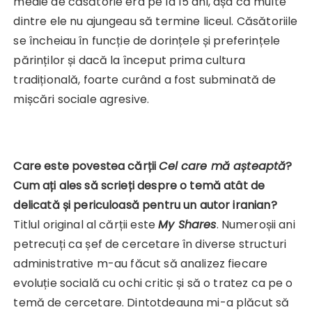
medie de căsătorie era pe la 15 ani, așa că multe
dintre ele nu ajungeau să termine liceul. Căsătoriile
se încheiau în funcție de dorințele și preferințele
părinților și dacă la început prima cultura
tradițională, foarte curând a fost subminată de
mișcări sociale agresive.
Care este povestea cărții
Cel care mă așteaptă
?
Cum ați ales să scrieți despre o temă atât de
delicată și periculoasă pentru un autor iranian?
Titlul original al cărții este
My Shares
. Numeroșii ani
petrecuți ca șef de cercetare în diverse structuri
administrative m-au făcut să analizez fiecare
evoluție socială cu ochi critic și să o tratez ca pe o
temă de cercetare. Dintotdeauna mi-a plăcut să