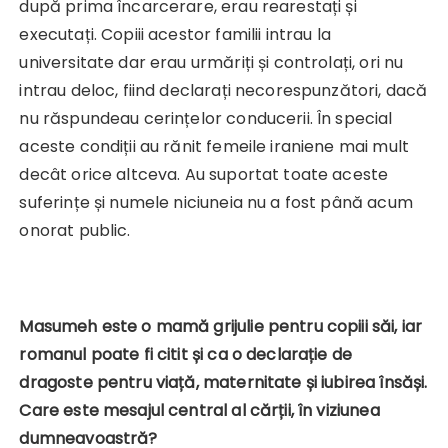
după prima încarcerare, erau rearestați și
executați. Copiii acestor familii intrau la
universitate dar erau urmăriți și controlați, ori nu
intrau deloc, fiind declarați necorespunzători, dacă
nu răspundeau cerințelor conducerii. În special
aceste condiții au rănit femeile iraniene mai mult
decât orice altceva. Au suportat toate aceste
suferințe și numele niciuneia nu a fost până acum
onorat public.
Masumeh este o mamă grijulie pentru copiii săi, iar
romanul poate fi citit și ca o declarație de
dragoste pentru viață, maternitate și iubirea însăși.
Care este mesajul central al cărții, în viziunea
dumneavoastră?