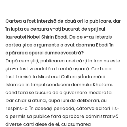
Cartea a fost interzisă de două ori la publicare, dar
în lupta cu cenzura v-ați bucurat de sprijinul
laureatei Nobel Shirin Ebadi. De ce v-au interzis
cartea și ce argumente a avut doamna Ebadi în
apărarea operei dumneavoastră?
După cum știți, publicarea unei cărți în Iran nu este
și n-a fost vreodată o treabă ușoară. Cartea a
fost trimisă la Ministerul Culturii și Îndrumării
Islamice în timpul conducerii domnului Khatami,
când țara se bucura de o guvernare moderată.
Dar chiar și atunci, după luni de deliberări, au
respins-o. În aceeași perioadă, câtorva editori li s-
a permis să publice fără aprobare administrativă
diverse cărți alese de ei, cu asumarea