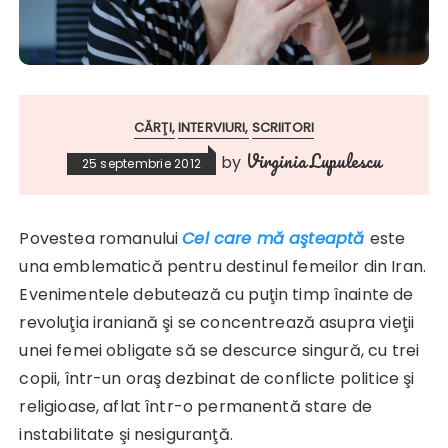
CĂRŢI
INTERVIURI
SCRIITORI
Virginia Lupulescu
by
25 septembrie 2012
Povestea romanului
Cel care mă aşteaptă
este
una emblematică pentru destinul femeilor din Iran.
Evenimentele debutează cu puţin timp înainte de
revoluţia iraniană şi se concen­trează asupra vieţii
unei femei obligate să se descurce singură, cu trei
copii, într-un oraş dezbinat de conflicte politice şi
religioase, aflat într-o permanentă stare de
instabilitate şi nesiguranţă.