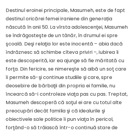
Destinul eroinei principale, Masumeh, este de fapt
destinul oricărei femei iraniene din generația
născută în anii 50. La vîrsta adolescenţei, Masumeh
se îndră­gosteşte de un tânăr, în drumul ei spre
şcoală. Deşi relaţia lor este inocentă – abia dacă
îndrăznesc să schimbe cîteva priviri –, iubirea îi
este descoperită, iar ea ajunge să fie măritată cu
forţa. Din fericire, se nimereşte să aibă un soţ care
îi permite să-şi continue studiile şi care, spre
deosebire de bărbaţii din pro­pria ei familie, nu
încearcă să-i controleze viaţa pas cu pas. Treptat,
Masumeh descoperă că soţul ei are cu totul alte
preocupări decât familia şi că idealurile şi
obiectivele sale politice îi pun viaţa în pericol,
forţând-o să trăiască într-o continuă stare de