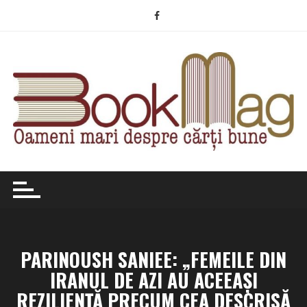
Skip
to
content
PARINOUSH SANIEE: „FEMEILE DIN
IRANUL DE AZI AU ACEEAȘI
REZILIENȚĂ PRECUM CEA DESCRISĂ