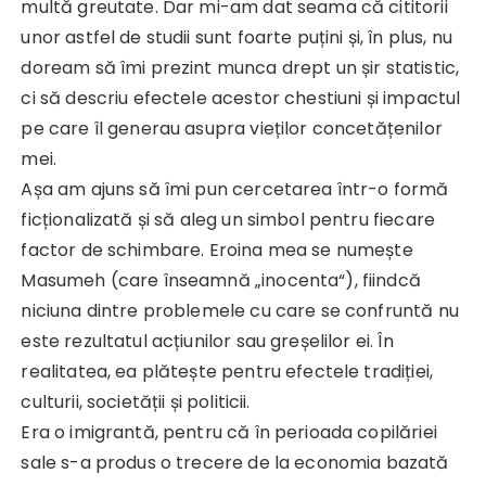
multă greutate. Dar mi-am dat seama că cititorii
unor astfel de studii sunt foarte puțini și, în plus, nu
doream să îmi prezint munca drept un șir statistic,
ci să descriu efectele acestor chestiuni și impactul
pe care îl generau asupra vieților concetățenilor
mei.
Așa am ajuns să îmi pun cercetarea într-o formă
ficționalizată și să aleg un simbol pentru fiecare
factor de schimbare. Eroina mea se numește
Masumeh (care înseamnă „inocenta“), fiindcă
niciuna dintre problemele cu care se confruntă nu
este rezultatul acțiunilor sau greșelilor ei. În
realitatea, ea plătește pentru efectele tradiției,
culturii, societății și politicii.
Era o imigrantă, pentru că în perioada copilăriei
sale s-a produs o trecere de la economia bazată