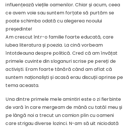
influențează viețile oamenilor. Chiar și acum, ceea
ce avem voie sau suntem forțate să purtăm se
poate schimba odată cu alegerea nooului
președinte!
Am crescut într-o familie foarte educată, care
iubea literatura și poezia. La cină vorbeam
întotdeauna despre politică. Cred că am învățat
primele cuvinte din sloganuri scrise pe pereți de
activiști. Eram foarte tânără când am aflat că
suntem naționaliști și acasă erau discuții aprinse pe
tema aceasta.
Una dintre primele mele amintiri este o zi fierbinte
de vară în care mergeam de mână cu tatăl meu și
pe lângă noi a trecut un camion plin cu oameni
care strigau diverse lozinci. N-am să uit niciodată