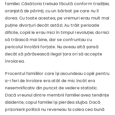
familiei. Căsătoria trebuia făcută conform tradiției,
aranjată de părinți, cu un bărbat pe care nu îl
dorea. Cu toate acestea, pe vremuri erau mult mai
puține divorțuri decât astăzi. Au trăit perioade
dificile, copiii le erau mici în timpul revoluției, dornici
să trăiască mai bine, dar se confruntau cu
pericolul înrolării forțate. Nu aveau altă șansă
decât să părăsească ilegal țara ori să accepte
înrolarea.
Procentul familiilor care își ascundeau copiii pentru
a-i feri de înrolare era atât de mic încât era
nesemnificativ din puncxt de vedere statistic.
Dacă vreunul dintre membrii familiei avea tendințe
disidente, capul familiei își pierdea slujba. Dacă
prizonierii politicii nu reveneau la calea cea bună