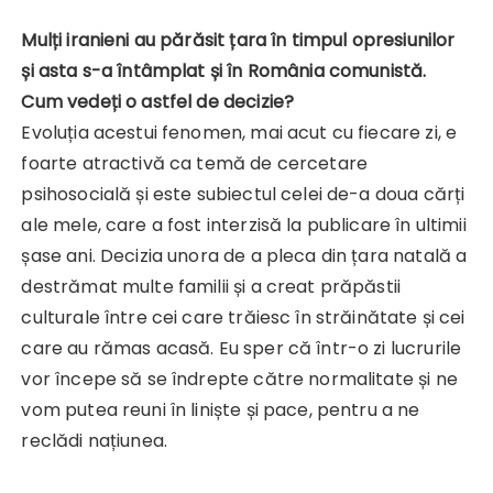
Mulți iranieni au părăsit țara în timpul opresiunilor
și asta s-a întâmplat și în România comunistă.
Cum vedeți o astfel de decizie?
Evoluția acestui fenomen, mai acut cu fiecare zi, e
foarte atractivă ca temă de cercetare
psihosocială și este subiectul celei de-a doua cărți
ale mele, care a fost interzisă la publicare în ultimii
șase ani. Decizia unora de a pleca din țara natală a
destrămat multe familii și a creat prăpăstii
culturale între cei care trăiesc în străinătate și cei
care au rămas acasă. Eu sper că într-o zi lucrurile
vor începe să se îndrepte către normalitate și ne
vom putea reuni în liniște și pace, pentru a ne
reclădi națiunea.