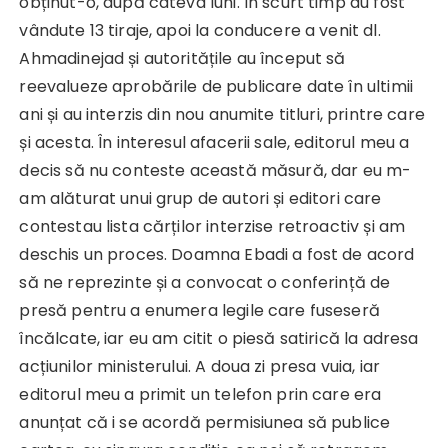
obținut-o, după câteva luni. În scurt timp au fost
vândute 13 tiraje, apoi la conducere a venit dl.
Ahmadinejad și autoritățile au început să
reevalueze aprobările de publicare date în ultimii
ani și au interzis din nou anumite titluri, printre care
și acesta. În interesul afacerii sale, editorul meu a
decis să nu conteste această măsură, dar eu m-
am alăturat unui grup de autori și editori care
contestau lista cărților interzise retroactiv și am
deschis un proces. Doamna Ebadi a fost de acord
să ne reprezinte și a convocat o conferință de
presă pentru a enumera legile care fuseseră
încălcate, iar eu am citit o piesă satirică la adresa
acțiunilor ministerului. A doua zi presa vuia, iar
editorul meu a primit un telefon prin care era
anunțat că i se acordă permisiunea să publice