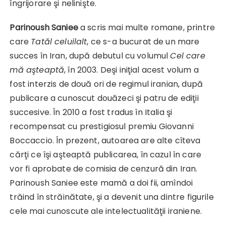
îngrijorare şi nelinişte.
Parinoush Saniee
a scris mai multe romane, printre
care
Tatăl celuilalt
, ce s-a bucu­rat de un mare
succes în Iran, după debutul cu volumul
Cel care
mă aşteaptă
, în 2003. Deşi iniţial acest volum a
fost interzis de două ori de regimul iranian, după
publicare a cunoscut douăzeci şi patru de ediţii
succesive. În 2010 a fost tradus în Italia şi
recompensat cu prestigiosul premiu Giovanni
Boccaccio. În prezent, autoarea are alte cîteva
cărţi ce îşi aşteaptă publicarea, în cazul în care
vor fi aprobate de comisia de cenzură din Iran.
Parinoush Saniee este mamă a doi fii, amîndoi
trăind în străină­tate, şi a devenit una dintre figurile
cele mai cunoscute ale inte­lectualităţii iraniene.