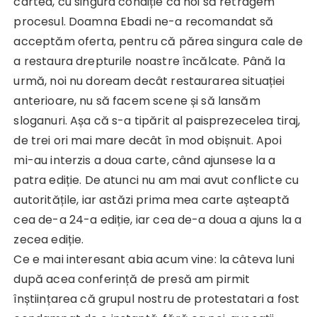
cartea, cu singura condiție ca noi să retragem
procesul. Doamna Ebadi ne-a recomandat să
acceptăm oferta, pentru că părea singura cale de
a restaura drepturile noastre încălcate. Până la
urmă, noi nu doream decât restaurarea situației
anterioare, nu să facem scene și să lansăm
sloganuri. Așa că s-a tipărit al paisprezecelea tiraj,
de trei ori mai mare decât în mod obișnuit. Apoi
mi-au interzis a doua carte, când ajunsese la a
patra ediție. De atunci nu am mai avut conflicte cu
autoritățile, iar astăzi prima mea carte așteaptă
cea de-a 24-a ediție, iar cea de-a doua a ajuns la a
zecea ediție.
Ce e mai interesant abia acum vine: la câteva luni
după acea conferință de presă am pirmit
înștiințarea că grupul nostru de protestatari a fost