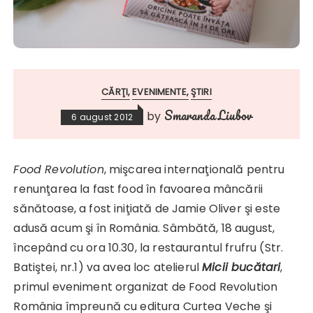
CĂRŢI
EVENIMENTE
ŞTIRI
Smaranda Liubov
by
6 august 2012
Food Revolution
, mişcarea internaţională pentru
renunţarea la fast food în favoarea mâncării
sănătoase, a fost iniţiată de Jamie Oliver şi este
adusă acum şi în România. Sâmbătă, 18 august,
începând cu ora 10.30, la restaurantul frufru (Str.
Batiştei, nr.1) va avea loc atelierul
Micii bucătari
,
primul eveniment organizat de Food Revolution
România împreună cu editura Curtea Veche şi