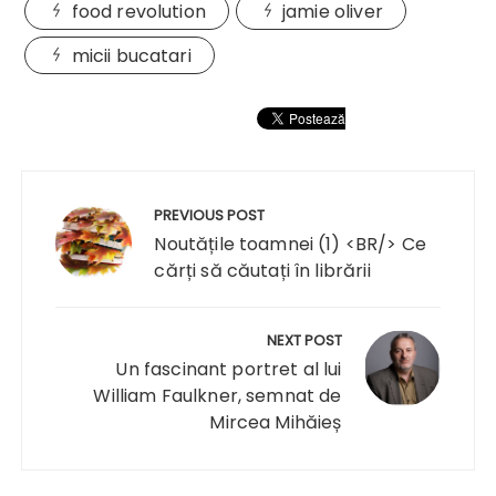
food revolution
jamie oliver
micii bucatari
Navigare
în
PREVIOUS POST
articole
Noutățile toamnei (1) <BR/> Ce
cărți să căutați în librării
NEXT POST
Un fascinant portret al lui
William Faulkner, semnat de
Mircea Mihăieș