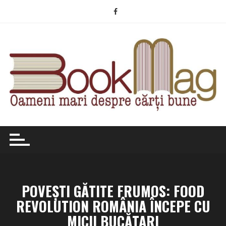
Skip
to
content
POVEȘTI GĂTITE FRUMOS: FOOD
REVOLUTION ROMÂNIA ÎNCEPE CU
MICII BUCĂTARI