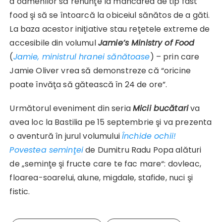
a oamenilor să renunţe la mâncarea de tip fast
food şi să se întoarcă la obiceiul sănătos de a găti.
La baza acestor iniţiative stau reţetele extreme de
accesibile din volumul
Jamie’s Ministry of Food
(
Jamie, ministrul hranei sănătoase
) – prin care
Jamie Oliver vrea să demonstreze că “oricine
poate învăţa să gătească în 24 de ore”.
Următorul eveniment din seria
Micii bucătari
va
avea loc la Bastilia pe 15 septembrie şi va prezenta
o aventură în jurul volumului
Închide ochii!
Povestea seminţei
de Dumitru Radu Popa alături
de „seminţe şi fructe care te fac mare“: dovleac,
floarea-soarelui, alune, migdale, stafide, nuci şi
fistic.