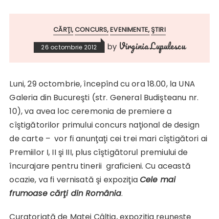
CĂRŢI
CONCURS
EVENIMENTE
ŞTIRI
Virginia Lupulescu
by
26 octombrie 2012
Luni, 29 octombrie, începînd cu ora 18.00, la UNA
Galeria din Bucureşti (str. General Budişteanu nr.
10), va avea loc ceremonia de premiere a
cîştigătorilor primului concurs naţional de design
de carte – vor fi anunţaţi cei trei mari cîştigători ai
Premiilor I, II şi III, plus cîştigătorul premiului de
încurajare pentru tinerii graficieni. Cu această
ocazie, va fi vernisată şi expoziţia
Cele mai
frumoase cărţi din România
.
Curatoriată de Matei Câlţia, expoziţia reuneşte