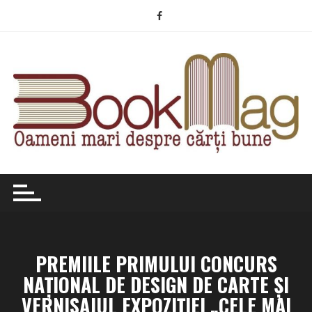
Skip
to
content
PREMIILE PRIMULUI CONCURS
NAŢIONAL DE DESIGN DE CARTE ŞI
VERNISAJUL EXPOZIŢIEI „CELE MAI