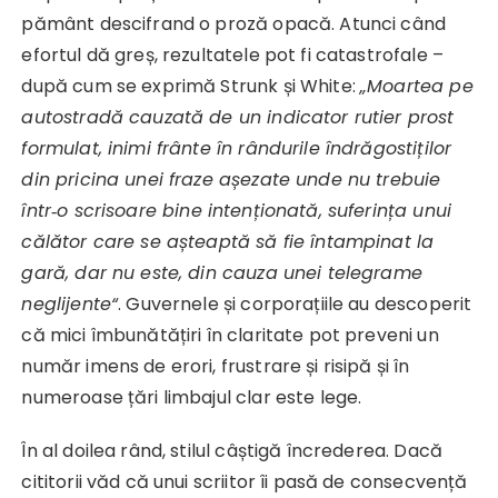
pământ descifrand o proză opacă. Atunci când
efortul dă greș, rezultatele pot fi catastrofale –
după cum se exprimă Strunk și White:
„Moartea pe
autostradă cauzată de un indicator rutier prost
formulat, inimi frânte în rândurile îndrăgostiților
din pricina unei fraze așezate unde nu trebuie
într
‑
o scrisoare bine intenționată, suferința unui
călător care se așteaptă să fie întampinat la
gară, dar nu este, din cauza unei telegrame
neglijente“
. Guvernele și corporațiile au descoperit
că mici îmbunătățiri în claritate pot preveni un
număr imens de erori, frustrare și risipă și în
numeroase țări limbajul clar este lege.
În al doilea rând, stilul câștigă încrederea. Dacă
cititorii văd că unui scriitor îi pasă de consecvență