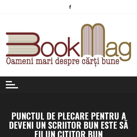
Skip
to
content
PUNCTUL DE PLECARE PENTRU A
DEVENI UN SCRIITOR BUN ESTE SĂ
FII UN CITITOR BUN