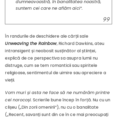
dumneavoastră, în banalitatea noastră,
suntem cei care ne aflăm aici“.
În randurile de deschidere ale cărții sale
Unweaving the Rainbow
, Richard Dawkins, ateu
intransigent și neobosit susținător al științei,
explică de ce perspectiva sa asupra lumii nu
distruge, cum se tem romanticii sau spiritele
religioase, sentimentul de uimire sau apreciere a
vieții.
Vom muri și asta ne face să ne numărăm printre
cei norocoși
. Scrierile bune încep în forță. Nu cu un
clișeu („Din zorii omenirii“), nu cu o banalitate
(„Recent, savanți sunt din ce în ce mai preocupați