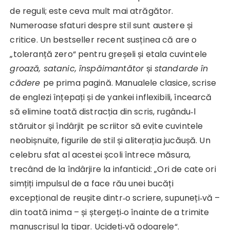
de reguli; este ceva mult mai atrăgător.
Numeroase sfaturi despre stil sunt austere și
critice. Un bestseller recent susținea că are o
„toleranță zero“ pentru greșeli și etala cuvintele
groază, satanic, înspăimantător
și
standarde
în
cădere
pe prima pagină. Manualele clasice, scrise
de englezi înțepați și de yankei inflexibili, încearcă
să elimine toată distracția din scris, rugându‑l
stăruitor și îndârjit pe scriitor să evite cuvintele
neobișnuite, figurile de stil și aliterația jucăușă. Un
celebru sfat al acestei școli întrece măsura,
trecând de la îndârjire la infanticid: „Ori de cate ori
simțiți impulsul de a face rău unei bucăți
excepțional de reușite dintr‑o scriere, supuneți‑vă –
din toată inima – și ștergeți‑o înainte de a trimite
manuscrisul la tipar. Ucideți‑vă odoarele“.