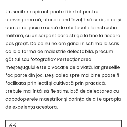
Un scriitor aspirant poate fi iertat pentru
convingerea că, atunci cand învață să scrie, e ca și
cum ai negocia o cursă de obstacole la instrucția
militară, cu un sergent care strigă la tine la fiecare
pas greșit. De ce nu ne‑am gandi in schimb la scris
ca la o formă de măiestrie delectabilă, precum
gătitul sau fotografia? Perfecționarea
meșteșugului este o vocație de o viață, iar greșelile
fac parte din joc. Deși calea spre mai bine poate fi
facilitată prin lecții și cultivată prin practică,
trebuie mai întâi să fie stimulată de delectarea cu
capodoperele maeștrilor și dorința de a te apropia
de excelența acestora.