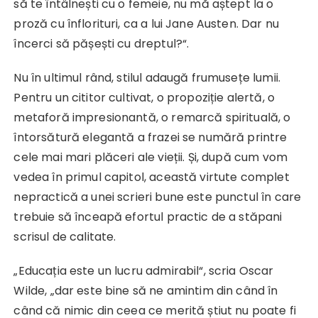
să te întâlnești cu o femeie, nu mă aștept la o
proză cu înflorituri, ca a lui Jane Austen. Dar nu
încerci să pășești cu dreptul?“.
Nu în ultimul rând, stilul adaugă frumusețe lumii.
Pentru un cititor cultivat, o propoziție alertă, o
metaforă impresionantă, o remarcă spirituală, o
întorsătură elegantă a frazei se numără printre
cele mai mari plăceri ale vieții. Și, după cum vom
vedea în primul capitol, această virtute complet
nepractică a unei scrieri bune este punctul în care
trebuie să înceapă efortul practic de a stăpani
scrisul de calitate.
„Educația este un lucru admirabil“, scria Oscar
Wilde, „dar este bine să ne amintim din când în
când că nimic din ceea ce merită știut nu poate fi