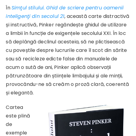
În
Simţul stilului. Ghid de scriere pentru oamenii
inteligenţi din secolul 21
, această carte distractivă
și instructivă, Pinker regândește ghidul de utilizare
a limbii în funcție de exigențele secolului XXI. În loc
să deplângă declinul acesteia, să ne plictisească
cu poveștile despre lucrurile care îl scot din sărite
sau să recicleze edicte false din manualele de
acum o sută de ani, Pinker aplică observații
pătrunzătoare din științele limbajului și ale minții,
provocându-ne să creăm o proză clară, coerentă
și elegantă.
Cartea
este plină
de
exemple