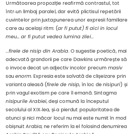
Următoarea propoziție reafirmă contrastul, tot
într‑un limbaj paralel, dar evită plictisul repetării
cuvintelor prin juxtapunerea unor expresii familiare
care au același ritm: (
ar fi putut) fi aici in locul
meu… ar fi putut vedea lumina zilei
…
…
firele de nisip din Arabia
. O sugestie poetică, mai
adecvată grandorii pe care Dawkins urmărește să
o invoce decat un adjectiv incolor precum
masiv
sau
enorm
. Expresia este salvată de clișeizare prin
varianta aleasă (
firele de nisip
, în loc de
nisipuri
) și
prin vagul exotism pe care îl emană. Sintagma
nisipurile Arabiei
, deși comună la începutul
secolului al XIX‑lea, și‑a pierdut popularitatea de
atunci și nici măcar locul nu mai este numit în mod
obișnuit Arabia; ne referim la el folosind denumirea