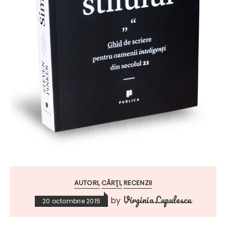
AUTORI
CĂRŢI
RECENZII
Virginia Lupulescu
by
20 octombrie 2015