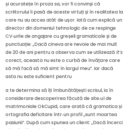
și acuratețe în proza sa, vor fi convinși că
scriitorului îi pasă de aceste virtuți și în realitatea la
care nu au acces atât de ușor. Iată cum explică un
director din domeniul tehnologic de ce respinge
CV‑urile de angajare cu greșeli gramaticale și de
punctuație: „Dacă cineva are nevoie de mai mult
de 20 de ani pentru a observa cum se utilizează
it’s
corect, aceasta nu este o curbă de învățare care
să mă facă să mă simt în largul meu“. Iar dacă
asta nu este suficient pentru
a te determina să îți îmbunătățești scrisul, ia în
considerare descoperirea făcută de site‑ul de
matrimoniale OkCupid, care arată că gramatica și
ortografia deficitare într‑un profil „sunt moartea
pasiunii“. După cum spunea un client: „Dacă încerci