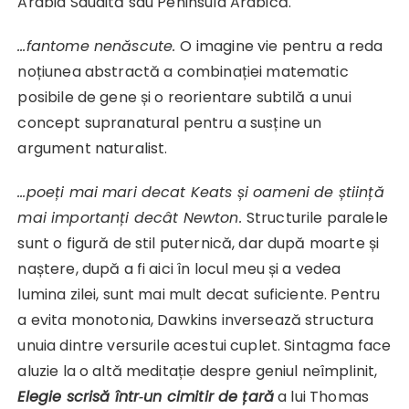
Arabia Saudită sau Peninsula Arabică.
…fantome nenăscute.
O imagine vie pentru a reda
noțiunea abstractă a combinației matematic
posibile de gene și o reorientare subtilă a unui
concept supranatural pentru a susține un
argument naturalist.
…poeți mai mari decat Keats și oameni de știință
mai importanți decât Newton.
Structurile paralele
sunt o figură de stil puternică, dar după moarte și
naștere, după a fi aici în locul meu și a vedea
lumina zilei, sunt mai mult decat suficiente. Pentru
a evita monotonia, Dawkins inversează structura
unuia dintre versurile acestui cuplet. Sintagma face
aluzie la o altă meditație despre geniul neîmplinit,
Elegie scrisă într
‑
un cimitir de țară
a lui Thomas