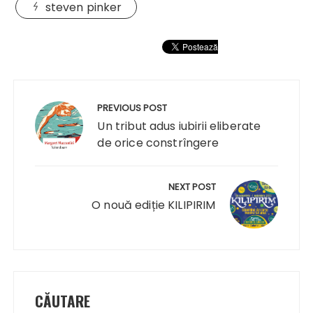
steven pinker
Navigare
în
PREVIOUS POST
articole
Un tribut adus iubirii eliberate
de orice constrîngere
NEXT POST
O nouă ediție KILIPIRIM
CĂUTARE