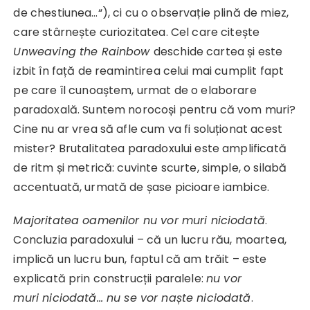
de chestiunea…“), ci cu o observație plină de miez,
care stârnește curiozitatea. Cel care citește
Unweaving the Rainbow
deschide cartea și este
izbit în față de reamintirea celui mai cumplit fapt
pe care îl cunoaștem, urmat de o elaborare
paradoxală. Suntem norocoși pentru că vom muri?
Cine nu ar vrea să afle cum va fi soluționat acest
mister? Brutalitatea paradoxului este amplificată
de ritm și metrică: cuvinte scurte, simple, o silabă
accentuată, urmată de șase picioare iambice.
Majoritatea oamenilor nu vor muri niciodată
.
Concluzia paradoxului – că un lucru rău, moartea,
implică un lucru bun, faptul că am trăit – este
explicată prin construcții paralele:
nu vor
muri
niciodată… nu se vor naște niciodată
.