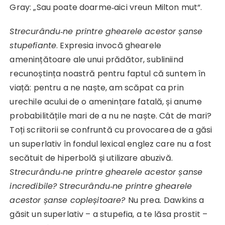
Gray: „Sau poate doarme‑aici vreun Milton mut“.
Strecurându
‑
ne printre ghearele acestor șanse
stupefiante
. Expresia invocă ghearele
amenințătoare ale unui prădător, subliniind
recunoștința noastră pentru faptul că suntem în
viață: pentru a ne naște, am scăpat ca prin
urechile acului de o amenințare fatală, și anume
probabilitățile mari de a nu ne naște. Cât de mari?
Toți scriitorii se confruntă cu provocarea de a găsi
un superlativ în fondul lexical englez care nu a fost
secătuit de hiperbolă și utilizare abuzivă.
Strecurându
‑
ne printre ghearele acestor șanse
incredibile? Strecurându
‑
ne printre ghearele
acestor șanse copleșitoare?
Nu prea
.
Dawkins a
găsit un superlativ – a stupefia, a te lăsa prostit –