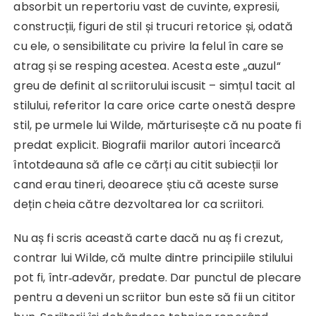
absorbit un repertoriu vast de cuvinte, expresii,
construcții, figuri de stil și trucuri retorice și, odată
cu ele, o sensibilitate cu privire la felul în care se
atrag și se resping acestea. Acesta este „auzul“
greu de definit al scriitorului iscusit – simțul tacit al
stilului, referitor la care orice carte onestă despre
stil, pe urmele lui Wilde, mărturisește că nu poate fi
predat explicit. Biografii marilor autori încearcă
întotdeauna să afle ce cărți au citit subiecții lor
cand erau tineri, deoarece știu că aceste surse
dețin cheia către dezvoltarea lor ca scriitori.
Nu aș fi scris această carte dacă nu aș fi crezut,
contrar lui Wilde, că multe dintre principiile stilului
pot fi, într‑adevăr, predate. Dar punctul de plecare
pentru a deveni un scriitor bun este să fii un cititor