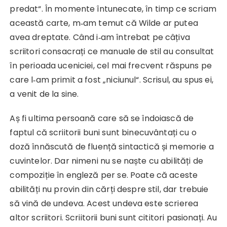
predat“. În momente întunecate, în timp ce scriam
această carte, m‑am temut că Wilde ar putea
avea dreptate. Când i‑am întrebat pe câțiva
scriitori consacrați ce manuale de stil au consultat
în perioada uceniciei, cel mai frecvent răspuns pe
care l‑am primit a fost „niciunul“. Scrisul, au spus ei,
a venit de la sine.
Aș fi ultima persoană care să se îndoiască de
faptul că scriitorii buni sunt binecuvântați cu o
doză înnăscută de fluență sintactică și memorie a
cuvintelor. Dar nimeni nu se naște cu abilități de
compoziție în engleză per se. Poate că aceste
abilități nu provin din cărți despre stil, dar trebuie
să vină de undeva. Acest undeva este scrierea
altor scriitori. Scriitorii buni sunt cititori pasionați. Au