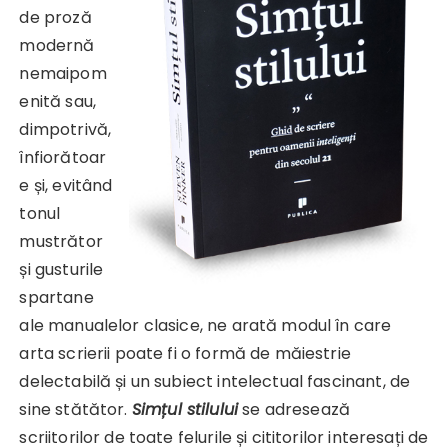
de proză
modernă
nemaipom
enită sau,
dimpotrivă,
înfiorătoar
e și, evitând
tonul
mustrător
și gusturile
spartane
ale manualelor clasice, ne arată modul în care
arta scrierii poate fi o formă de măiestrie
delectabilă și un subiect intelectual fascinant, de
sine stătător.
Simțul stilului
se adresează
scriitorilor de toate felurile și cititorilor interesați de