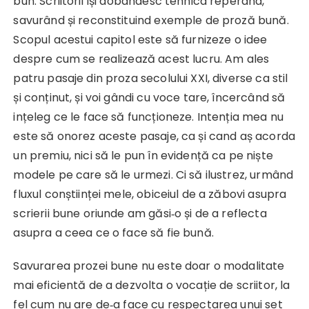
bun. Scriitorii își dobândesc tehnica reperând,
savurând și reconstituind exemple de proză bună.
Scopul acestui capitol este să furnizeze o idee
despre cum se realizează acest lucru. Am ales
patru pasaje din proza secolului XXI, diverse ca stil
și conținut, și voi gândi cu voce tare, încercând să
ințeleg ce le face să funcționeze. Intenția mea nu
este să onorez aceste pasaje, ca și cand aș acorda
un premiu, nici să le pun în evidență ca pe niște
modele pe care să le urmezi. Ci să ilustrez, urmând
fluxul conștiinței mele, obiceiul de a zăbovi asupra
scrierii bune oriunde am găsi‑o și de a reflecta
asupra a ceea ce o face să fie bună.
Savurarea prozei bune nu este doar o modalitate
mai eficientă de a dezvolta o vocație de scriitor, la
fel cum nu are de‑a face cu respectarea unui set