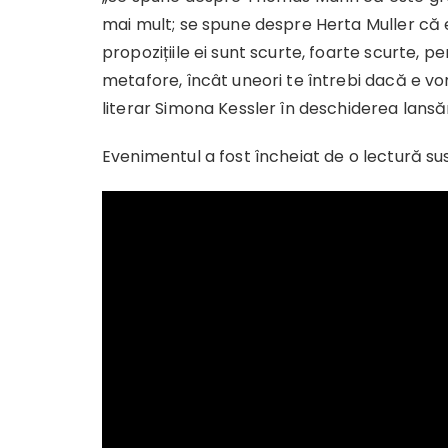
mai mult; se spune despre Herta Muller că e
propozițiile ei sunt scurte, foarte scurte, p
metafore, încât uneori te întrebi dacă e v
literar Simona Kessler în deschiderea lansăr
Evenimentul a fost încheiat de o lectură su