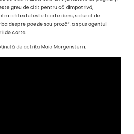
ste greu de citit pentru că dimpotrivă,
entru că textul este foarte dens, saturat de
orba despre poezie sau proză”, a spus agentul
ii de carte.
sținută de actrița Maia Morgenstern.