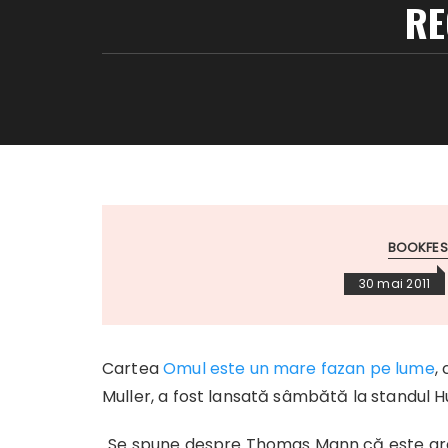
RE
BOOKFEST
30 mai 2011
Cartea
Omul este un mare fazan pe lume
,
Muller, a fost lansată sâmbătă la standul H
„Se spune despre Thomas Mann că este greu d