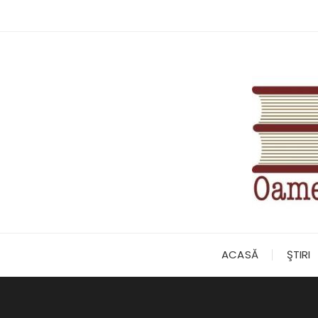
Skip
to
content
ACASĂ
ŞTIRI