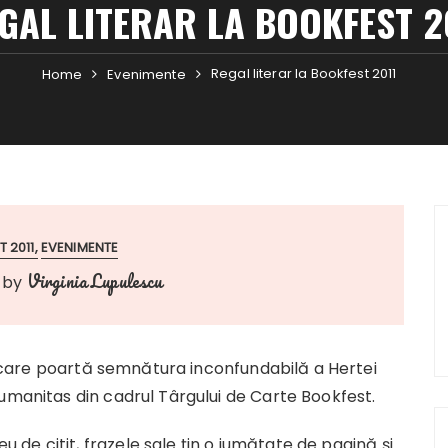
GAL LITERAR LA BOOKFEST 2
Regal literar la Bookfest 2011
Home
Evenimente
 2011
EVENIMENTE
Virginia Lupulescu
by
 care poartă semnătura inconfundabilă a Hertei
umanitas din cadrul Târgului de Carte Bookfest.
e citit, frazele sale țin o jumătate de pagină și