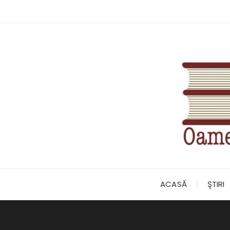
Skip
to
content
ACASĂ
ŞTIRI