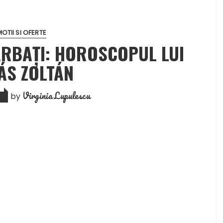
OTII SI OFERTE
ĂRBAȚI: HOROSCOPUL LUI
ÁS ZOLTÁN
Virginia Lupulescu
by
1