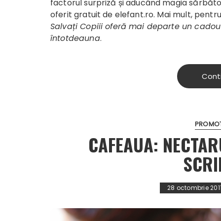
factorul surpriză și aducând magia sărbători
oferit gratuit de elefant.ro. Mai mult, pent
Salvați Copiii oferă mai departe un cadou
întotdeauna
.
Cont
PROMOTI
CAFEAUA: NECTARU
SCRI
28 octombrie 201