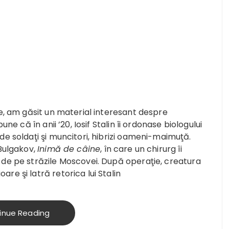
e, am găsit un material interesant despre
ne că în anii ’20, Iosif Stalin îi ordonase biologului
e soldaţi şi muncitori, hibrizi oameni-maimuţă.
 Bulgakov,
Inimă de câine
, în care un chirurg îi
 de pe străzile Moscovei. După operaţie, creatura
re şi latră retorica lui Stalin
inue Reading