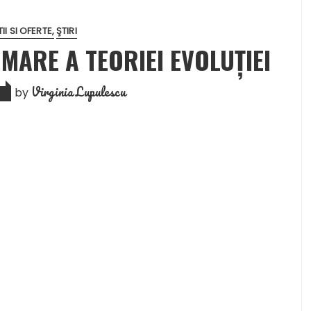
I SI OFERTE
ŞTIRI
ARE A TEORIEI EVOLUŢIEI
Virginia Lupulescu
by
1