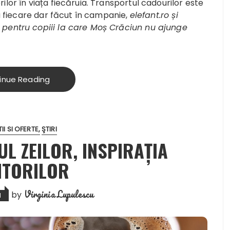
lor în viața fiecăruia. Transportul cadourilor este
ru fiecare dar făcut în campanie,
elefant.ro și
 pentru copiii la care Moș Crăciun nu ajunge
inue Reading
I SI OFERTE
ŞTIRI
L ZEILOR, INSPIRAȚIA
ITORILOR
Virginia Lupulescu
by
1