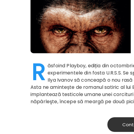
R
ăsfoind Playboy, ediția din octombri
experimentele din fosta U.R.S.S. Se spu
Ilya Ivanov să conceapă o nou rasă d
Asta ne amintește de romanul satiric al lui
implantează testicole umane unei corcituri
năpârleşte, începe să meargă pe două picioa
Cont