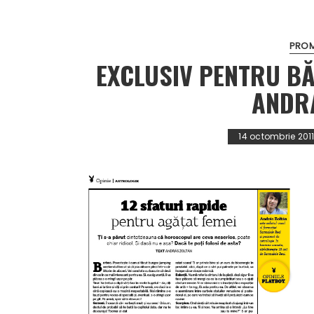
PROM
EXCLUSIV PENTRU B
ANDR
14 octombrie 201