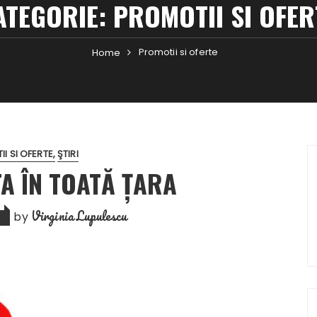
ATEGORIE:
PROMOTII SI OFER
Promotii si oferte
Home
I SI OFERTE
ŞTIRI
A ÎN TOATĂ ȚARA
Virginia Lupulescu
by