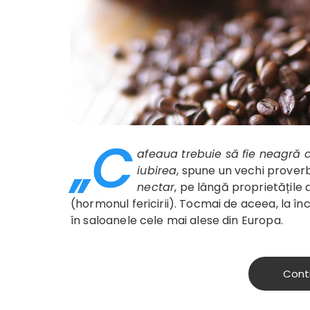
„C
afeaua trebuie să fie neagră 
iubirea
, spune un vechi proverb
nectar
, pe lângă proprietățile
(hormonul fericirii). Tocmai de aceea, la în
în saloanele cele mai alese din Europa.
Cont