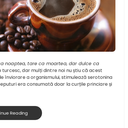
ca noaptea, tare ca moartea, dar dulce ca
 turcesc, dar mulți dintre noi nu știu că acest
 de înviorare a organismului, stimulează serotonina
ceputuri era consumată doar la curțile princiare și
inue Reading