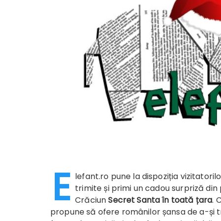
E
lefant.ro pune la dispoziția vizitatori
trimite și primi un cadou surpriză di
Crăciun
Secret Santa în toată țara
. 
propune să ofere românilor șansa de a-și tr