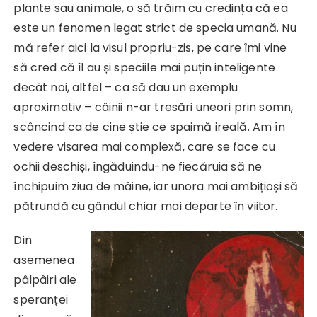
plante sau animale, o să trăim cu credința că ea
este un fenomen legat strict de specia umană. Nu
mă refer aici la visul propriu-zis, pe care îmi vine
să cred că îl au și speciile mai puțin inteligente
decât noi, altfel – ca să dau un exemplu
aproximativ – câinii n-ar tresări uneori prin somn,
scâncind ca de cine știe ce spaimă ireală. Am în
vedere visarea mai complexă, care se face cu
ochii deschiși, îngăduindu-ne fiecăruia să ne
închipuim ziua de mâine, iar unora mai ambițioși să
pătrundă cu gândul chiar mai departe în viitor.
Din
asemenea
pâlpâiri ale
speranței