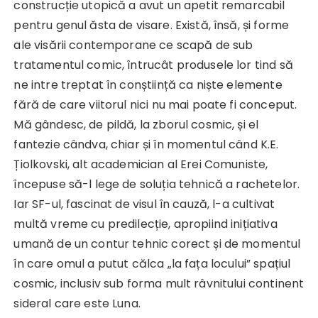
construcție utopică a avut un apetit remarcabil
pentru genul ăsta de visare. Există, însă, și forme
ale visării contemporane ce scapă de sub
tratamentul comic, întrucât produsele lor tind să
ne intre treptat în conștiință ca niște elemente
fără de care viitorul nici nu mai poate fi conceput.
Mă gândesc, de pildă, la zborul cosmic, și el
fantezie cândva, chiar și în momentul când K.E.
Țiolkovski, alt academician al Erei Comuniste,
începuse să-l lege de soluția tehnică a rachetelor.
Iar SF-ul, fascinat de visul în cauză, l-a cultivat
multă vreme cu predilecție, apropiind inițiativa
umană de un contur tehnic corect și de momentul
în care omul a putut călca „la fața locului” spațiul
cosmic, inclusiv sub forma mult râvnitului continent
sideral care este Luna.