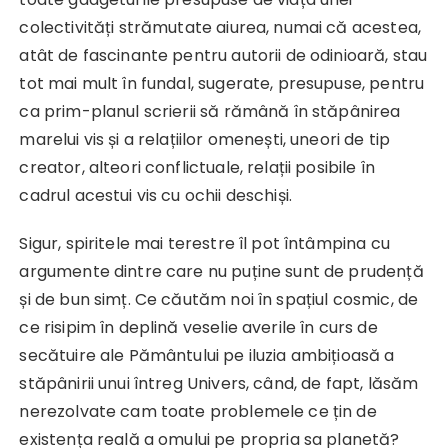
colectivități strămutate aiurea, numai că acestea,
atât de fascinante pentru autorii de odinioară, stau
tot mai mult în fundal, sugerate, presupuse, pentru
ca prim-planul scrierii să rămână în stăpânirea
marelui vis și a relațiilor omenești, uneori de tip
creator, alteori conflictuale, relații posibile în
cadrul acestui vis cu ochii deschiși.
Sigur, spiritele mai terestre îl pot întâmpina cu
argumente dintre care nu puține sunt de prudență
și de bun simț. Ce căutăm noi în spațiul cosmic, de
ce risipim în deplină veselie averile în curs de
secătuire ale Pământului pe iluzia ambițioasă a
stăpânirii unui întreg Univers, când, de fapt, lăsăm
nerezolvate cam toate problemele ce țin de
existența reală a omului pe propria sa planetă?