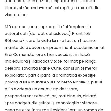
aburoase, iar în caz că îi înghiontește talentul
literar, străduindu-se să extragă și o morală din
visarea lor.
Mă opresc acum, aproape la întâmplare, la
autorul ceh (de fapt cehoslovac) František
Běhounek, care la viața lui n-a fost un fitecine:
înainte de a deveni un proeminent academician al
Erei Comuniste, era chiar specialist în fizică
moleculară și radioactivitate, format pe lângă
celebra savantă Marie Curie, dar și un temerar
explorator, participant la dramatica expediție
polară a lui Amundsen și Umberto Nobile. A pus și
el în evidență un anumit tip de visare,
preponderent tehnică, ori, mai bine zis, dirijată
spre gadgeturile științei și tehnologiilor viitoare,
ceea ce este întru totul evident într-un roman de-