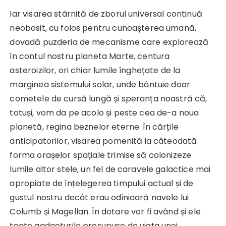
Iar visarea stârnită de zborul universal continuă
neobosit, cu folos pentru cunoașterea umană,
dovadă puzderia de mecanisme care explorează
în contul nostru planeta Marte, centura
asteroizilor, ori chiar lumile înghețate de la
marginea sistemului solar, unde bântuie doar
cometele de cursă lungă și speranța noastră că,
totuși, vom da pe acolo și peste cea de-a noua
planetă, regina beznelor eterne. În cărțile
anticipatorilor, visarea pomenită ia câteodată
forma orașelor spațiale trimise să colonizeze
lumile altor stele, un fel de caravele galactice mai
apropiate de înțelegerea timpului actual și de
gustul nostru decât erau odinioară navele lui
Columb și Magellan. În dotare vor fi având și ele
toate gadgeturile presupuse de viața unei