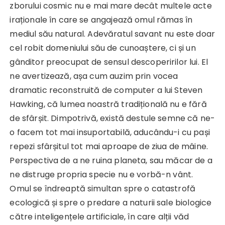
zborului cosmic nu e mai mare decât multele acte
iraționale în care se angajează omul rămas în
mediul său natural. Adevăratul savant nu este doar
cel robit domeniului său de cunoaștere, ci și un
gânditor preocupat de sensul descoperirilor lui. El
ne avertizează, așa cum auzim prin vocea
dramatic reconstruită de computer a lui Steven
Hawking, că lumea noastră tradițională nu e fără
de sfârșit. Dimpotrivă, există destule semne că ne-
o facem tot mai insuportabilă, aducându-i cu pași
repezi sfârșitul tot mai aproape de ziua de mâine.
Perspectiva de a ne ruina planeta, sau măcar de a
ne distruge propria specie nu e vorbă-n vânt.
Omul se îndreaptă simultan spre o catastrofă
ecologică și spre o predare a naturii sale biologice
către inteligențele artificiale, în care alții văd