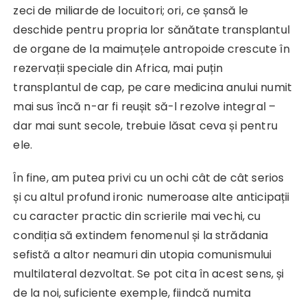
zeci de miliarde de locuitori; ori, ce șansă le
deschide pentru propria lor sănătate transplantul
de organe de la maimuțele antropoide crescute în
rezervații speciale din Africa, mai puțin
transplantul de cap, pe care medicina anului numit
mai sus încă n-ar fi reușit să-l rezolve integral –
dar mai sunt secole, trebuie lăsat ceva și pentru
ele.
În fine, am putea privi cu un ochi cât de cât serios
și cu altul profund ironic numeroase alte anticipații
cu caracter practic din scrierile mai vechi, cu
condiția să extindem fenomenul și la strădania
sefistă a altor neamuri din utopia comunismului
multilateral dezvoltat. Se pot cita în acest sens, și
de la noi, suficiente exemple, fiindcă numita