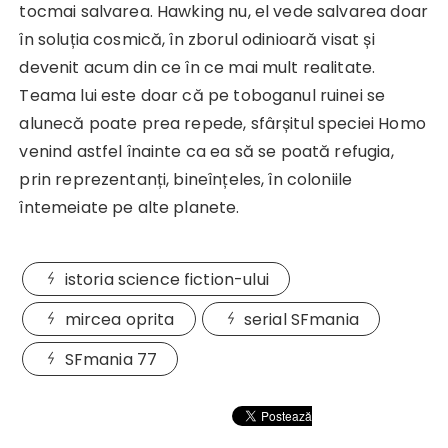
tocmai salvarea. Hawking nu, el vede salvarea doar
în soluția cosmică, în zborul odinioară visat și
devenit acum din ce în ce mai mult realitate.
Teama lui este doar că pe toboganul ruinei se
alunecă poate prea repede, sfârșitul speciei Homo
venind astfel înainte ca ea să se poată refugia,
prin reprezentanți, bineînțeles, în coloniile
întemeiate pe alte planete.
istoria science fiction-ului
mircea oprita
serial SFmania
SFmania 77