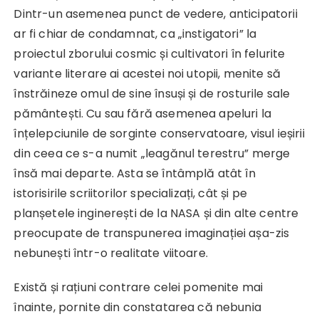
Dintr-un asemenea punct de vedere, anticipatorii
ar fi chiar de condamnat, ca „instigatori” la
proiectul zborului cosmic și cultivatori în felurite
variante literare ai acestei noi utopii, menite să
înstrăineze omul de sine însuși și de rosturile sale
pământești. Cu sau fără asemenea apeluri la
înțelepciunile de sorginte conservatoare, visul ieșirii
din ceea ce s-a numit „leagănul terestru” merge
însă mai departe. Asta se întâmplă atât în
istorisirile scriitorilor specializați, cât și pe
planșetele inginerești de la NASA și din alte centre
preocupate de transpunerea imaginației așa-zis
nebunești într-o realitate viitoare.
Există și rațiuni contrare celei pomenite mai
înainte, pornite din constatarea că nebunia