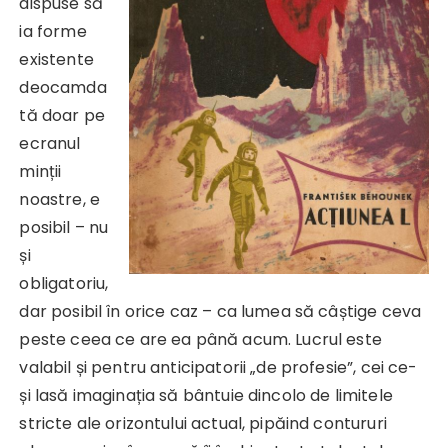
dispuse să
ia forme
existente
deocamda
tă doar pe
ecranul
minții
noastre, e
posibil – nu
și
obligatoriu,
dar posibil în orice caz – ca lumea să câștige ceva
peste ceea ce are ea până acum. Lucrul este
valabil și pentru anticipatorii „de profesie”, cei ce-
și lasă imaginația să bântuie dincolo de limitele
stricte ale orizontului actual, pipăind contururi