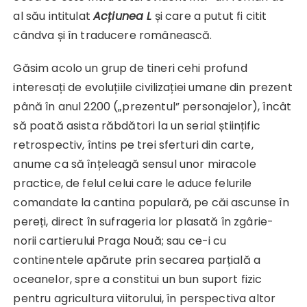
al său intitulat
Acțiunea L
și care a putut fi citit
cândva și în traducere românească.
Găsim acolo un grup de tineri cehi profund
interesați de evoluțiile civilizației umane din prezent
până în anul 2200 („prezentul” personajelor), încât
să poată asista răbdători la un serial științific
retrospectiv, întins pe trei sferturi din carte,
anume ca să înțeleagă sensul unor miracole
practice, de felul celui care le aduce felurile
comandate la cantina populară, pe căi ascunse în
pereți, direct în sufrageria lor plasată în zgârie-
norii cartierului Praga Nouă; sau ce-i cu
continentele apărute prin secarea parțială a
oceanelor, spre a constitui un bun suport fizic
pentru agricultura viitorului, în perspectiva altor